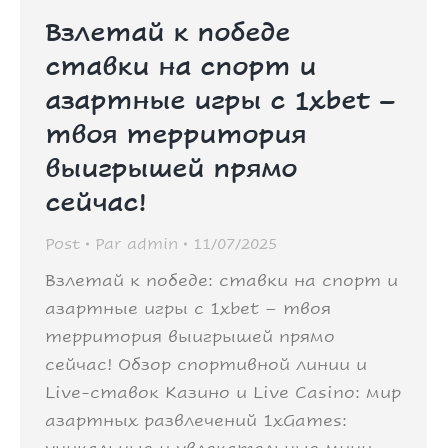
Взлетай к победе
ставки на спорт и
азартные игры с 1xbet –
твоя территория
выигрышей прямо
сейчас!
Post
Par
admin
11/07/2025
Взлетай к победе: ставки на спорт и
азартные игры с 1xbet – твоя
территория выигрышей прямо
сейчас! Обзор спортивной линии и
Live-ставок Казино и Live Casino: мир
азартных развлечений 1xGames: