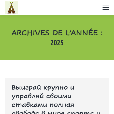
ARCHIVES DE L’ANNÉE :
2025
Vous êtes ici :
Выиграй крупно и
управляй своими
ставками полная
свобода в мире спорта и