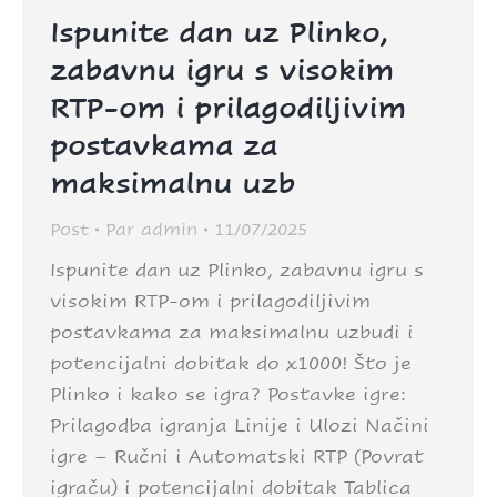
Ispunite dan uz Plinko,
zabavnu igru s visokim
RTP-om i prilagodiljivim
postavkama za
maksimalnu uzb
Post
Par
admin
11/07/2025
Ispunite dan uz Plinko, zabavnu igru s
visokim RTP-om i prilagodiljivim
postavkama za maksimalnu uzbudi i
potencijalni dobitak do x1000! Što je
Plinko i kako se igra? Postavke igre:
Prilagodba igranja Linije i Ulozi Načini
igre – Ručni i Automatski RTP (Povrat
igraču) i potencijalni dobitak Tablica