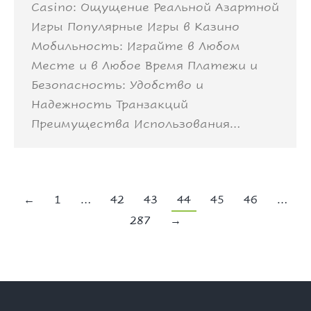
Casino: Ощущение Реальной Азартной
Игры Популярные Игры в Казино
Мобильность: Играйте в Любом
Месте и в Любое Время Платежи и
Безопасность: Удобство и
Надежность Транзакций
Преимущества Использования…
←
1
…
42
43
44
45
46
…
287
→