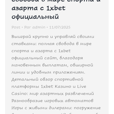
азарта с 1xbet
официальный
Post
Par
admin
11/07/2025
Выиграй крупно и управляй своими
ставками: полная свобода в мире
спорта и азарта с 1xbet
официальный сайт, благодаря
мгновенным выплатам, обширной
линии и удобным приложениям.
Детальный обзор спортивной
платформы 1xbet Казино и Live
Casino: мир азартных развлечений
Разнообразие игровых автоматов
Игры с живыми дилерами: погружение