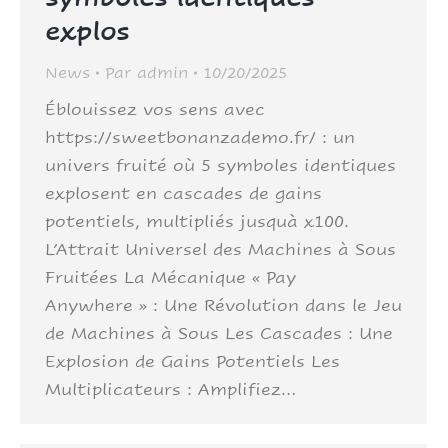
explos
News
Par
admin
10/20/2025
Éblouissez vos sens avec
https://sweetbonanzademo.fr/ : un
univers fruité où 5 symboles identiques
explosent en cascades de gains
potentiels, multipliés jusquà x100.
L’Attrait Universel des Machines à Sous
Fruitées La Mécanique « Pay
Anywhere » : Une Révolution dans le Jeu
de Machines à Sous Les Cascades : Une
Explosion de Gains Potentiels Les
Multiplicateurs : Amplifiez…