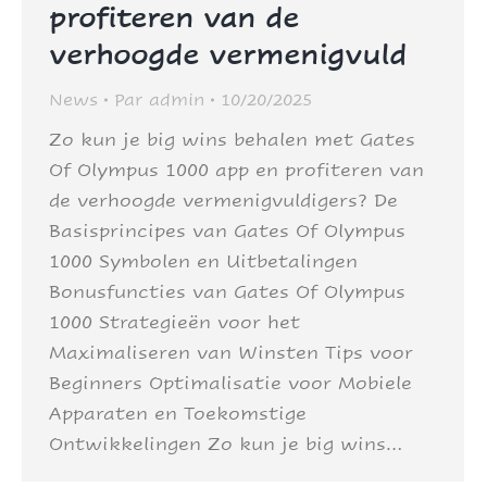
profiteren van de
verhoogde vermenigvuld
News
Par
admin
10/20/2025
Zo kun je big wins behalen met Gates
Of Olympus 1000 app en profiteren van
de verhoogde vermenigvuldigers? De
Basisprincipes van Gates Of Olympus
1000 Symbolen en Uitbetalingen
Bonusfuncties van Gates Of Olympus
1000 Strategieën voor het
Maximaliseren van Winsten Tips voor
Beginners Optimalisatie voor Mobiele
Apparaten en Toekomstige
Ontwikkelingen Zo kun je big wins…