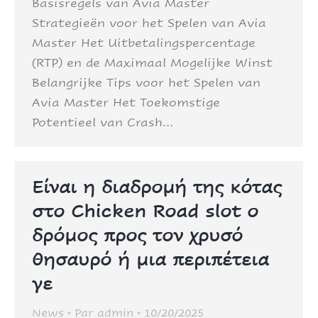
Basisregels van Avia Master
Strategieën voor het Spelen van Avia
Master Het Uitbetalingspercentage
(RTP) en de Maximaal Mogelijke Winst
Belangrijke Tips voor het Spelen van
Avia Master Het Toekomstige
Potentieel van Crash…
Είναι η διαδρομή της κότας
στο Chicken Road slot ο
δρόμος προς τον χρυσό
θησαυρό ή μια περιπέτεια
γε
News
Par
admin
10/20/2025