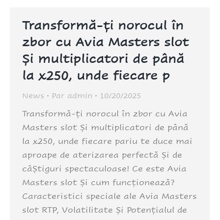
Transformă-ți norocul în
zbor cu Avia Masters slot
și multiplicatori de până
la x250, unde fiecare p
News
Par
admin
10/20/2025
Transformă-ți norocul în zbor cu Avia
Masters slot și multiplicatori de până
la x250, unde fiecare pariu te duce mai
aproape de aterizarea perfectă și de
câștiguri spectaculoase! Ce este Avia
Masters slot și cum funcționează?
Caracteristici speciale ale Avia Masters
slot RTP, Volatilitate și Potențialul de