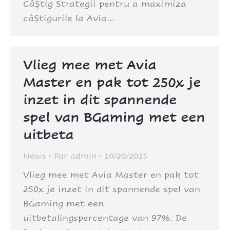
Câștig Strategii pentru a maximiza
câștigurile la Avia…
Vlieg mee met Avia
Master en pak tot 250x je
inzet in dit spannende
spel van BGaming met een
uitbeta
News
Par
admin
10/20/2025
Vlieg mee met Avia Master en pak tot
250x je inzet in dit spannende spel van
BGaming met een
uitbetalingspercentage van 97%. De