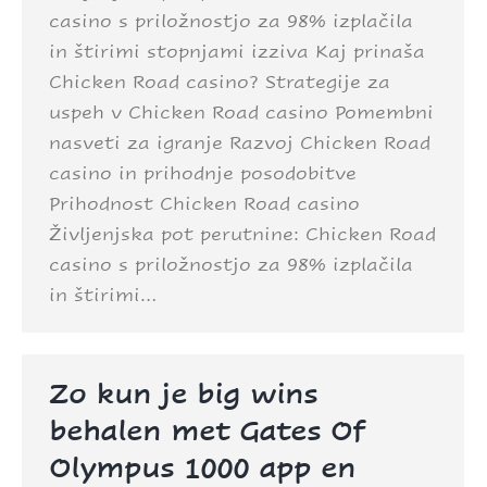
casino s priložnostjo za 98% izplačila
in štirimi stopnjami izziva Kaj prinaša
Chicken Road casino? Strategije za
uspeh v Chicken Road casino Pomembni
nasveti za igranje Razvoj Chicken Road
casino in prihodnje posodobitve
Prihodnost Chicken Road casino
Življenjska pot perutnine: Chicken Road
casino s priložnostjo za 98% izplačila
in štirimi…
Zo kun je big wins
behalen met Gates Of
Olympus 1000 app en