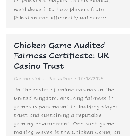
to Pakistani players. In this review,
we’ll delve into how players from
Pakistan can efficiently withdraw…
Chicken Game Audited
Fairness Certificate: UK
Casino Trust
Casino slots
Par
admin
10/08/2025
In the realm of online casinos in the
United Kingdom, ensuring fairness in
games is paramount to building player
trust and sustaining a reputable
gaming environment. One such game
making waves is the Chicken Game, an