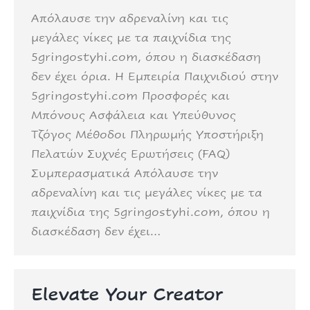
Απόλαυσε την αδρεναλίνη και τις
μεγάλες νίκες με τα παιχνίδια της
5gringostyhi.com, όπου η διασκέδαση
δεν έχει όρια. Η Εμπειρία Παιχνιδιού στην
5gringostyhi.com Προσφορές και
Μπόνους Ασφάλεια και Υπεύθυνος
Τζόγος Μέθοδοι Πληρωμής Υποστήριξη
Πελατών Συχνές Ερωτήσεις (FAQ)
Συμπερασματικά Απόλαυσε την
αδρεναλίνη και τις μεγάλες νίκες με τα
παιχνίδια της 5gringostyhi.com, όπου η
διασκέδαση δεν έχει…
Elevate Your Creator