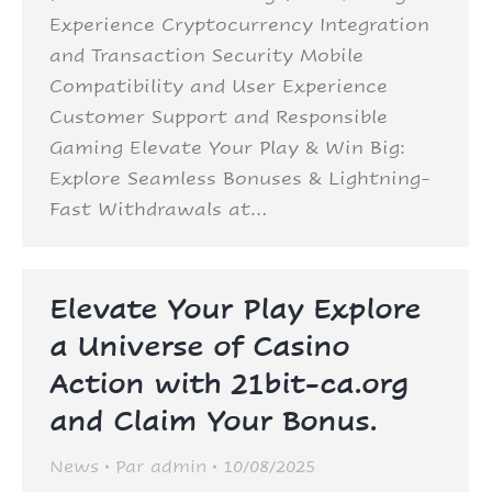
Experience Cryptocurrency Integration
and Transaction Security Mobile
Compatibility and User Experience
Customer Support and Responsible
Gaming Elevate Your Play & Win Big:
Explore Seamless Bonuses & Lightning-
Fast Withdrawals at…
Elevate Your Play Explore
a Universe of Casino
Action with 21bit-ca.org
and Claim Your Bonus.
News
Par
admin
10/08/2025