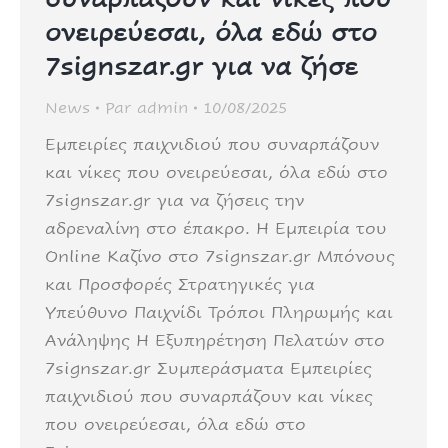
ονειρεύεσαι, όλα εδώ στο
7signszar.gr για να ζήσε
News
Par
admin
10/08/2025
Εμπειρίες παιχνιδιού που συναρπάζουν
και νίκες που ονειρεύεσαι, όλα εδώ στο
7signszar.gr για να ζήσεις την
αδρεναλίνη στο έπακρο. Η Εμπειρία του
Online Καζίνο στο 7signszar.gr Μπόνους
και Προσφορές Στρατηγικές για
Υπεύθυνο Παιχνίδι Τρόποι Πληρωμής και
Ανάληψης Η Εξυπηρέτηση Πελατών στο
7signszar.gr Συμπεράσματα Εμπειρίες
παιχνιδιού που συναρπάζουν και νίκες
που ονειρεύεσαι, όλα εδώ στο