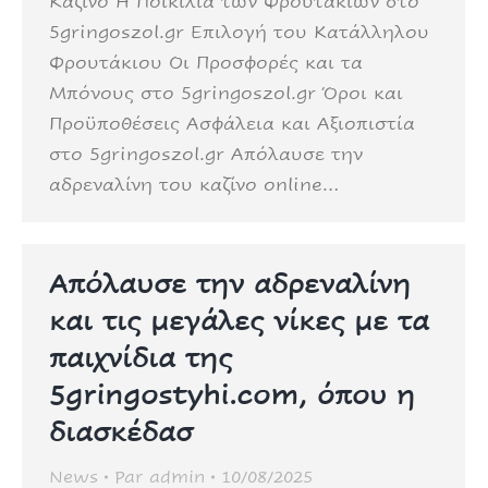
Καζίνο Η Ποικιλία των Φρουτάκιων στο
5gringoszol.gr Επιλογή του Κατάλληλου
Φρουτάκιου Οι Προσφορές και τα
Μπόνους στο 5gringoszol.gr Όροι και
Προϋποθέσεις Ασφάλεια και Αξιοπιστία
στο 5gringoszol.gr Απόλαυσε την
αδρεναλίνη του καζίνο online…
Απόλαυσε την αδρεναλίνη
και τις μεγάλες νίκες με τα
παιχνίδια της
5gringostyhi.com, όπου η
διασκέδασ
News
Par
admin
10/08/2025