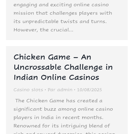
engaging and exciting online casino
mission that challenges players with
its unpredictable twists and turns.
However, the crucial…
Chicken Game – An
Uncrossable Challenge in
Indian Online Casinos
Casino slots
Par
admin
10/08/2025
The Chicken Game has created a
significant buzz among online casino
players in India in recent months.
Renowned for its intriguing blend of