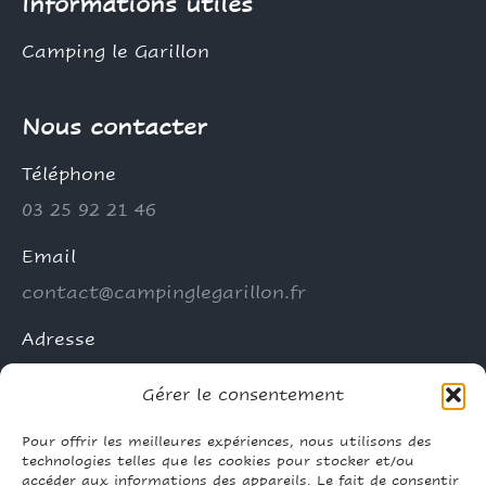
Informations utiles
Camping le Garillon
Nous contacter
Téléphone
03 25 92 21 46
Email
contact@campinglegarillon.fr
Adresse
10 Rue des Anciens Combattants, 10500
Gérer le consentement
Radonvilliers
Pour offrir les meilleures expériences, nous utilisons des
Trouvez nous sur :
technologies telles que les cookies pour stocker et/ou
Facebook
Site
TripAdvisor
accéder aux informations des appareils. Le fait de consentir