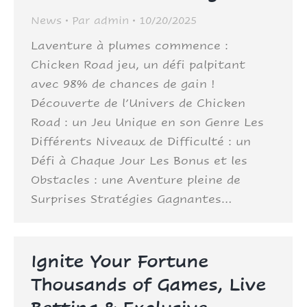
News
Par
admin
10/20/2025
Laventure à plumes commence :
Chicken Road jeu, un défi palpitant
avec 98% de chances de gain !
Découverte de l’Univers de Chicken
Road : un Jeu Unique en son Genre Les
Différents Niveaux de Difficulté : un
Défi à Chaque Jour Les Bonus et les
Obstacles : une Aventure pleine de
Surprises Stratégies Gagnantes…
Ignite Your Fortune
Thousands of Games, Live