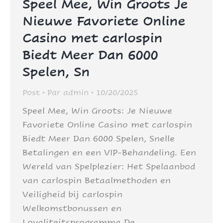
Speel Mee, Win Groots Je
Nieuwe Favoriete Online
Casino met carlospin
Biedt Meer Dan 6000
Spelen, Sn
Post
Par
admin
10/20/2025
Speel Mee, Win Groots: Je Nieuwe
Favoriete Online Casino met carlospin
Biedt Meer Dan 6000 Spelen, Snelle
Betalingen en een VIP-Behandeling. Een
Wereld van Spelplezier: Het Spelaanbod
van carlospin Betaalmethoden en
Veiligheid bij carlospin
Welkomstbonussen en
Loyaliteitsprogramma De