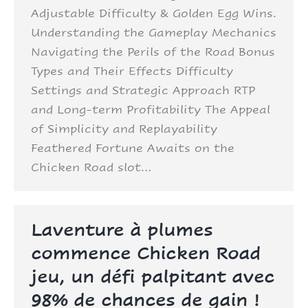
Adjustable Difficulty & Golden Egg Wins.
Understanding the Gameplay Mechanics
Navigating the Perils of the Road Bonus
Types and Their Effects Difficulty
Settings and Strategic Approach RTP
and Long-term Profitability The Appeal
of Simplicity and Replayability
Feathered Fortune Awaits on the
Chicken Road slot…
Laventure à plumes
commence Chicken Road
jeu, un défi palpitant avec
98% de chances de gain !