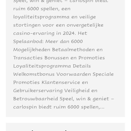
Speel, win & geniet – carlospin biedt
ruim 6000 spellen, een
loyaliteitsprogramma en veilige
stortingen voor een onvergetelijke
casino-ervaring in 2024. Het
Spelaanbod: Meer dan 6000
Mogelijkheden Betaalmethoden en
Transacties Bonussen en Promoties
Loyaliteitsprogramma Details
Welkomstbonus Voorwaarden Speciale
Promoties Klantenservice en
Gebruikerservaring Veiligheid en
Betrouwbaarheid Speel, win & geniet –
carlospin biedt ruim 6000 spellen,…