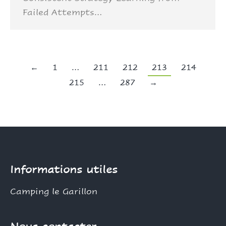
Failed Attempts…
←
1
…
211
212
213
214
215
…
287
→
Informations utiles
Camping le Garillon