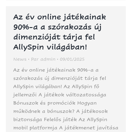
Az év online játékainak
90%-a a szórakozás új
dimenzióját tárja fel
AllySpin világában!
News
Par
admin
09/01/2025
Az év online játékainak 90%-a a
szórakozás új dimenzióját tárja fel
AllySpin világában! Az AllySpin fő
jellemzői A játékok változatossága
Bónuszok és promóciók Hogyan
működnek a bónuszok? A játékosok
biztonsága Felelős játék Az AllySpin
mobil platformja A játékmenet javítása