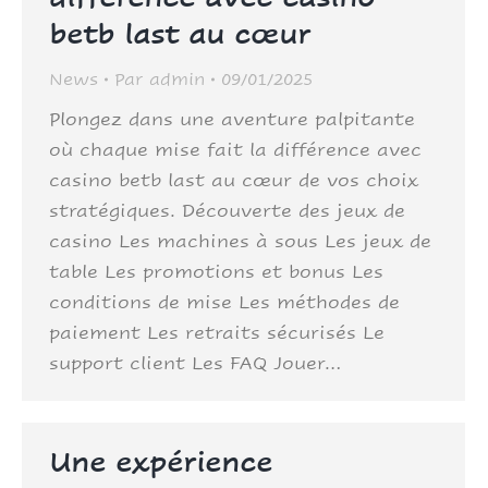
betb last au cœur
News
Par
admin
09/01/2025
Plongez dans une aventure palpitante
où chaque mise fait la différence avec
casino betb last au cœur de vos choix
stratégiques. Découverte des jeux de
casino Les machines à sous Les jeux de
table Les promotions et bonus Les
conditions de mise Les méthodes de
paiement Les retraits sécurisés Le
support client Les FAQ Jouer…
Une expérience