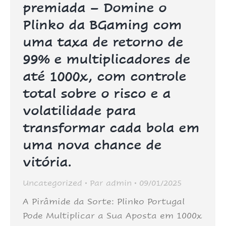
premiada – Domine o
Plinko da BGaming com
uma taxa de retorno de
99% e multiplicadores de
até 1000x, com controle
total sobre o risco e a
volatilidade para
transformar cada bola em
uma nova chance de
vitória.
Uncategorized
Par
admin
09/01/2025
A Pirâmide da Sorte: Plinko Portugal
Pode Multiplicar a Sua Aposta em 1000x