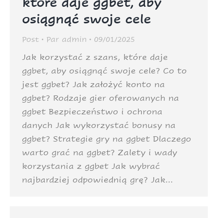
które daje ggbet, aby
osiągnąć swoje cele
Post
Par
admin
09/01/2025
Jak korzystać z szans, które daje
ggbet, aby osiągnąć swoje cele? Co to
jest ggbet? Jak założyć konto na
ggbet? Rodzaje gier oferowanych na
ggbet Bezpieczeństwo i ochrona
danych Jak wykorzystać bonusy na
ggbet? Strategie gry na ggbet Dlaczego
warto grać na ggbet? Zalety i wady
korzystania z ggbet Jak wybrać
najbardziej odpowiednią grę? Jak…