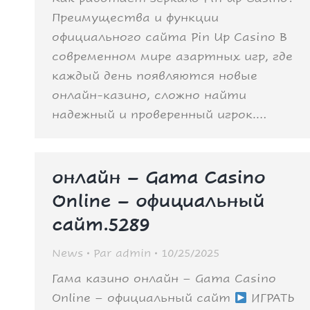
Преимущества и функции
официального сайта Pin Up Casino В
современном мире азартных игр, где
каждый день появляются новые
онлайн-казино, сложно найти
надежный и проверенный игрок.…
онлайн – Gama Casino
Online – официальный
сайт.5289
News
Par
admin
10/25/2025
Гама казино онлайн – Gama Casino
Online – официальный сайт
ИГРАТЬ