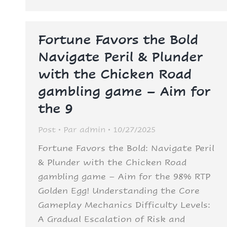
Fortune Favors the Bold
Navigate Peril & Plunder
with the Chicken Road
gambling game – Aim for
the 9
Post
Par
admin
10/27/2025
Fortune Favors the Bold: Navigate Peril
& Plunder with the Chicken Road
gambling game – Aim for the 98% RTP
Golden Egg! Understanding the Core
Gameplay Mechanics Difficulty Levels:
A Gradual Escalation of Risk and