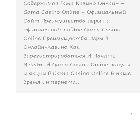
Содержимое Гама Казино Онлайн –
Gama Casino Online – Официальный
Сайт Преимущества игры на
официальном сайте Gama Casino
Online Преимущества Игры В
Онлайн-Казино Как
Зарегистрироваться И Начать
Играть в Gama Casino Online Бонусы
и акции в Gama Casino Online В наше
время интернета…
←