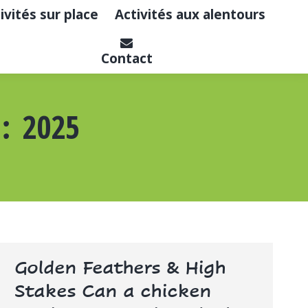
ivités sur place
Activités aux alentours
Contact
2025
 :
Golden Feathers & High
Stakes Can a chicken