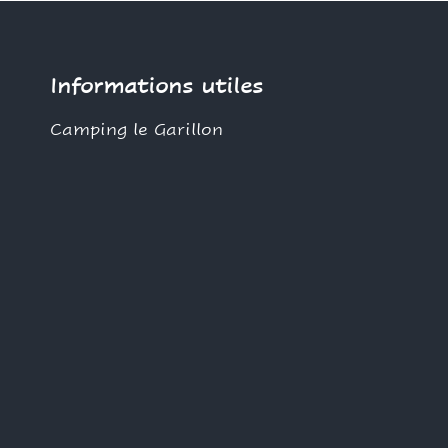
Informations utiles
Camping le Garillon