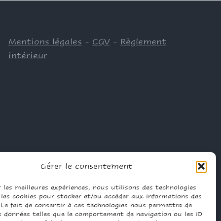
Mentions légales
-
CGV
-
Règlement
intérieur
Gérer le consentement
r les meilleures expériences, nous utilisons des technologies
e les cookies pour stocker et/ou accéder aux informations des
 Le fait de consentir à ces technologies nous permettra de
es données telles que le comportement de navigation ou les ID