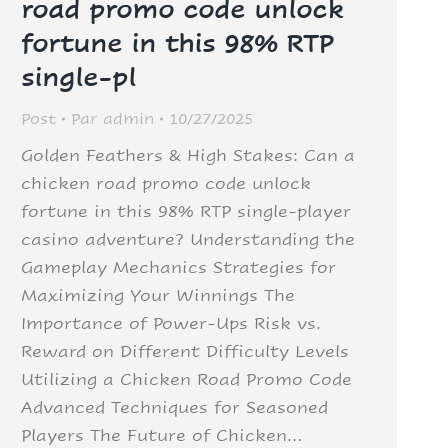
road promo code unlock
fortune in this 98% RTP
single-pl
Post
Par
admin
10/27/2025
Golden Feathers & High Stakes: Can a
chicken road promo code unlock
fortune in this 98% RTP single-player
casino adventure? Understanding the
Gameplay Mechanics Strategies for
Maximizing Your Winnings The
Importance of Power-Ups Risk vs.
Reward on Different Difficulty Levels
Utilizing a Chicken Road Promo Code
Advanced Techniques for Seasoned
Players The Future of Chicken…