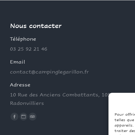
Nous contacter
Téléphone
03 25 92 21 46
Email
contact@campinglegarillon.fr
Adresse
10 Rue des Anciens Combattants, 10500
Radonvilliers
Pour offri
Trouvez nous sur :
Facebook
Site
TripAdvisor
telles qu
appareils.
page
Web
page
traiter d