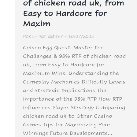
of chicken road uk, from
Easy to Hardcore for
Maxim
Post
Par
admin
10/27/2025
Golden Egg Quest: Master the
Challenges & 98% RTP of chicken road
uk, from Easy to Hardcore for
Maximum Wins. Understanding the
Gameplay Mechanics Difficulty Levels
and Strategic Implications The
Importance of the 98% RTP How RTP
Influences Player Strategy Comparing
chicken road uk to Other Casino
Games Tips for Maximizing Your
Winnings Future Developments…