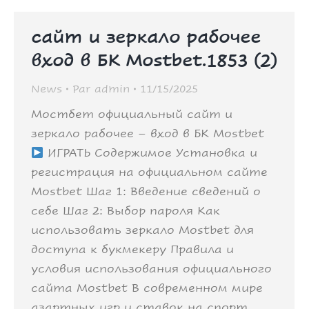
сайт и зеркало рабочее
вход в БК Mostbet.1853 (2)
News
Par
admin
11/15/2025
Мостбет официальный сайт и
зеркало рабочее – вход в БК Mostbet
ИГРАТЬ Содержимое Установка и
регистрация на официальном сайте
Mostbet Шаг 1: Введение сведений о
себе Шаг 2: Выбор пароля Как
использовать зеркало Mostbet для
доступа к букмекеру Правила и
условия использования официального
сайта Mostbet В современном мире
азартных игр и ставок на спорт,…