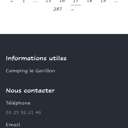
←
1
…
15
16
17
18
19
…
287
→
Informations utiles
Camping le Garillon
Nous contacter
Téléphone
03 25 92 21 46
Email