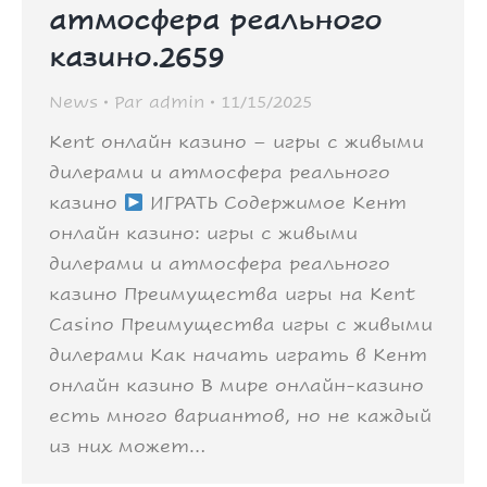
атмосфера реального
казино.2659
News
Par
admin
11/15/2025
Kent онлайн казино – игры с живыми
дилерами и атмосфера реального
казино
ИГРАТЬ Содержимое Кент
онлайн казино: игры с живыми
дилерами и атмосфера реального
казино Преимущества игры на Kent
Casino Преимущества игры с живыми
дилерами Как начать играть в Кент
онлайн казино В мире онлайн-казино
есть много вариантов, но не каждый
из них может…