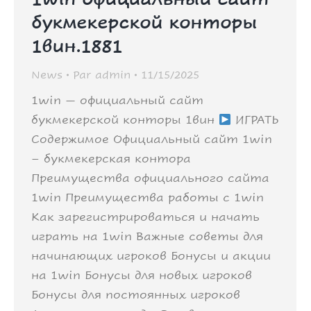
букмекерской конторы
1вин.1881
News
Par
admin
11/15/2025
1win — официальный сайт
букмекерской конторы 1вин
ИГРАТЬ
Содержимое Официальный сайт 1win
– букмекерская контора
Преимущества официального сайта
1win Преимущества работы с 1win
Как зарегистрироваться и начать
играть на 1win Важные советы для
начинающих игроков Бонусы и акции
на 1win Бонусы для новых игроков
Бонусы для постоянных игроков