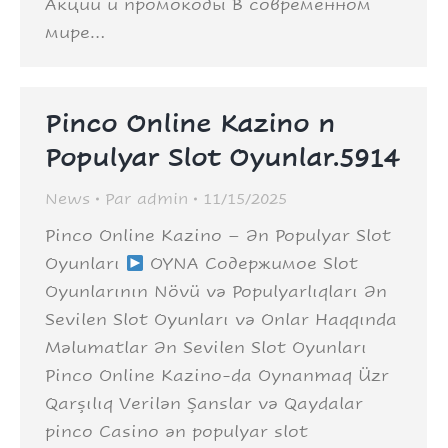
Акции и промокоды В современном
мире…
Pinco Online Kazino n
Populyar Slot Oyunlar.5914
News
Par
admin
11/15/2025
Pinco Online Kazino – Ən Populyar Slot
Oyunları
OYNA Содержимое Slot
Oyunlarının Növü və Populyarlıqları Ən
Sevilen Slot Oyunları və Onlar Haqqında
Məlumatlar Ən Sevilen Slot Oyunları
Pinco Online Kazino-da Oynanmaq Üzr
Qarşılıq Verilən Şanslar və Qaydalar
pinco Casino ən populyar slot