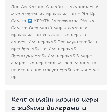
Пин Ап Казино Онлайн — окунитесь в
мир азартных приключений с Pin Up
Casino
ИГРАТЬ Содержимое Pin Up
Casino: Огромный мир азартных
приключений Уникальные игры и
бонусы для игроков Преимущества и
преобразования для игроков
Преимущества для игроков В мире
азартных игр есть много казино, но
не все из них могут сравниться с pin
up…
Kent онлайн казино игры
с живыми дилерами и