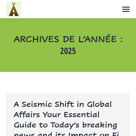
ARCHIVES DE L’ANNÉE :
2025
Vous êtes ici :
A Seismic Shift in Global
Affairs Your Essential
Guide to Today’s breaking
news and its Impact on Fi