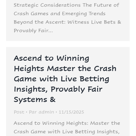
Strategic Considerations The Future of
Crash Games and Emerging Trends
Beyond the Ascent: Witness Live Bets &
Provably Fair…
Ascend to Winning
Heights Master the Crash
Game with Live Betting
Insights, Provably Fair
Systems &
Post
Par
admin
11/15/2025
Ascend to Winning Heights: Master the
Crash Game with Live Betting Insights,