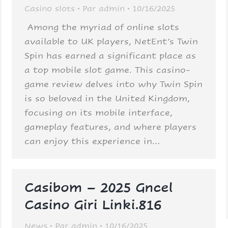
Casino slots
Par
admin
10/16/2025
Among the myriad of online slots
available to UK players, NetEnt’s Twin
Spin has earned a significant place as
a top mobile slot game. This casino-
game review delves into why Twin Spin
is so beloved in the United Kingdom,
focusing on its mobile interface,
gameplay features, and where players
can enjoy this experience in…
Casibom – 2025 Gncel
Casino Giri Linki.816
News
Par
admin
10/16/2025