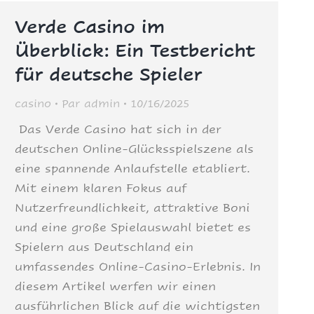
Verde Casino im
Überblick: Ein Testbericht
für deutsche Spieler
casino
Par
admin
10/16/2025
Das Verde Casino hat sich in der
deutschen Online-Glücksspielszene als
eine spannende Anlaufstelle etabliert.
Mit einem klaren Fokus auf
Nutzerfreundlichkeit, attraktive Boni
und eine große Spielauswahl bietet es
Spielern aus Deutschland ein
umfassendes Online-Casino-Erlebnis. In
diesem Artikel werfen wir einen
ausführlichen Blick auf die wichtigsten