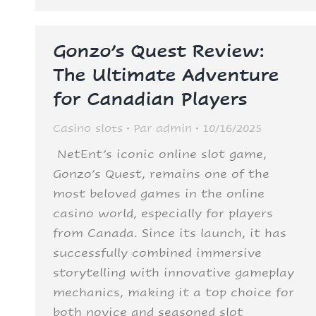
Gonzo’s Quest Review:
The Ultimate Adventure
for Canadian Players
Casino slots
Par
admin
10/16/2025
NetEnt’s iconic online slot game,
Gonzo’s Quest, remains one of the
most beloved games in the online
casino world, especially for players
from Canada. Since its launch, it has
successfully combined immersive
storytelling with innovative gameplay
mechanics, making it a top choice for
both novice and seasoned slot