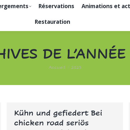
ergements
Réservations
Animations et act
Restauration
IVES DE L’ANNÉE
Vous êtes ici :
Accueil
2025
Kühn und gefiedert Bei
chicken road seriös