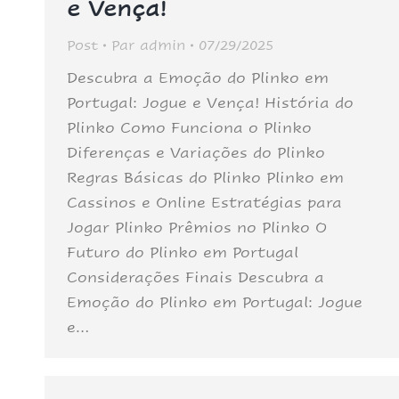
e Vença!
Post
Par
admin
07/29/2025
Descubra a Emoção do Plinko em
Portugal: Jogue e Vença! História do
Plinko Como Funciona o Plinko
Diferenças e Variações do Plinko
Regras Básicas do Plinko Plinko em
Cassinos e Online Estratégias para
Jogar Plinko Prêmios no Plinko O
Futuro do Plinko em Portugal
Considerações Finais Descubra a
Emoção do Plinko em Portugal: Jogue
e…