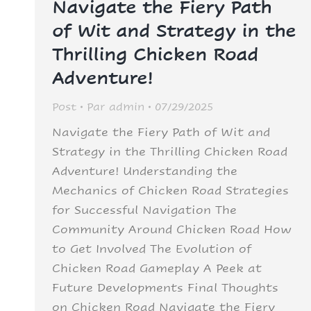
Navigate the Fiery Path
of Wit and Strategy in the
Thrilling Chicken Road
Adventure!
Post
Par
admin
07/29/2025
Navigate the Fiery Path of Wit and
Strategy in the Thrilling Chicken Road
Adventure! Understanding the
Mechanics of Chicken Road Strategies
for Successful Navigation The
Community Around Chicken Road How
to Get Involved The Evolution of
Chicken Road Gameplay A Peek at
Future Developments Final Thoughts
on Chicken Road Navigate the Fiery