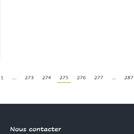
1
…
273
274
275
276
277
…
287
Nous contacter