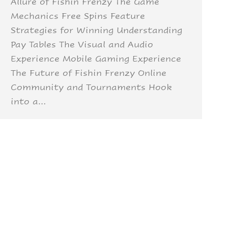
Allure of Fishin Frenzy The Game
Mechanics Free Spins Feature
Strategies for Winning Understanding
Pay Tables The Visual and Audio
Experience Mobile Gaming Experience
The Future of Fishin Frenzy Online
Community and Tournaments Hook
into a…