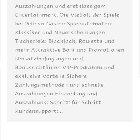
Auszahlungen und erstklassigem
Entertainment. Die Vielfalt der Spiele
bei Pelican Casino Spielautomaten:
Klassiker und Neuerscheinungen
Tischspiele: Blackjack, Roulette und
mehr Attraktive Boni und Promotionen
Umsatzbedingungen und
Bonusrichtlinien VIP-Programm und
exklusive Vorteile Sichere
Zahlungsmethoden und schnelle
Auszahlungen Einzahlung und
Auszahlung: Schritt für Schritt
Kundensupport:…