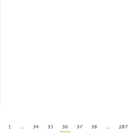
1
…
34
35
36
37
38
…
287