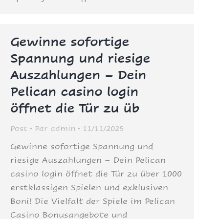
Gewinne sofortige
Spannung und riesige
Auszahlungen – Dein
Pelican casino login
öffnet die Tür zu üb
Post
Par
admin
11/11/2025
Gewinne sofortige Spannung und
riesige Auszahlungen – Dein Pelican
casino login öffnet die Tür zu über 1000
erstklassigen Spielen und exklusiven
Boni! Die Vielfalt der Spiele im Pelican
Casino Bonusangebote und