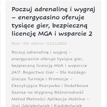
Poczuj adrenalinę i wygraj
– energycasino oferuje
tysiące gier, bezpieczną
licencję MGA i wsparcie 2
Post
Par
admin
11/11/2025
Poczuj adrenalinę i wygraj –
energycasino oferuje tysiące gier,
bezpieczną licencję MGA i wsparcie
24/7. Bogactwo Gier – Dla Każdego
Gracza Turnieje i Promocje –
Ekscytująca Rozrywka i Dodatkowe
Szanse na Wygraną Różnorodność
Metod Płatności Aplikacja Mobilna –
Graj Gdziekolwiek I Kiedykolwiek