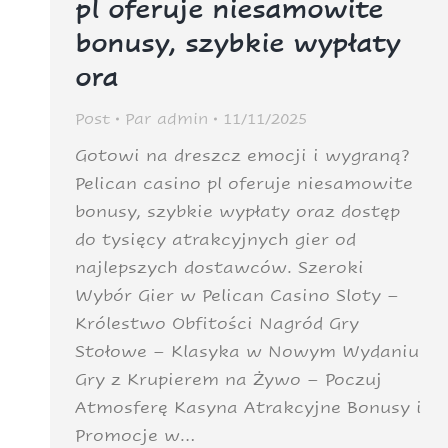
pl oferuje niesamowite
bonusy, szybkie wypłaty
ora
Post
Par
admin
11/11/2025
Gotowi na dreszcz emocji i wygraną?
Pelican casino pl oferuje niesamowite
bonusy, szybkie wypłaty oraz dostęp
do tysięcy atrakcyjnych gier od
najlepszych dostawców. Szeroki
Wybór Gier w Pelican Casino Sloty –
Królestwo Obfitości Nagród Gry
Stołowe – Klasyka w Nowym Wydaniu
Gry z Krupierem na Żywo – Poczuj
Atmosferę Kasyna Atrakcyjne Bonusy i
Promocje w…