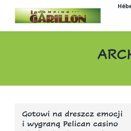
Héb
ARCH
Gotowi na dreszcz emocji
i wygraną Pelican casino