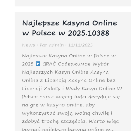
Najlepsze Kasyna Online
w Polsce w 2025.10388
News
Par
admin
11/11/2025
Najlepsze Kasyna Online w Polsce w
2025
GRAĆ Содержимое Wybór
Najlepszych Kasyn Online Kasyna
Online z Licencją Kasyna Online bez
Licencji Zalety i Wady Kasyn Online W
Polsce coraz więcej ludzi decyduje się
na grę w kasyno online, aby
wykorzystać swoją wolną chwilę i
zdobyć trochę szczęścia. Warto więc
poznać najlepsze kasyna online w…