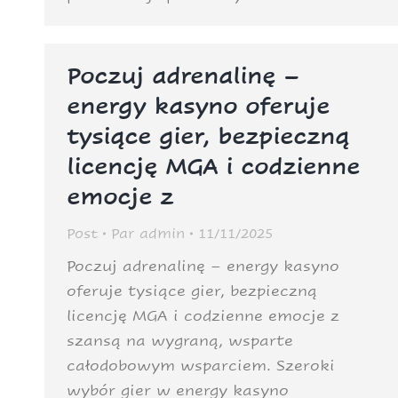
Poczuj adrenalinę –
energy kasyno oferuje
tysiące gier, bezpieczną
licencję MGA i codzienne
emocje z
Post
Par
admin
11/11/2025
Poczuj adrenalinę – energy kasyno
oferuje tysiące gier, bezpieczną
licencję MGA i codzienne emocje z
szansą na wygraną, wsparte
całodobowym wsparciem. Szeroki
wybór gier w energy kasyno