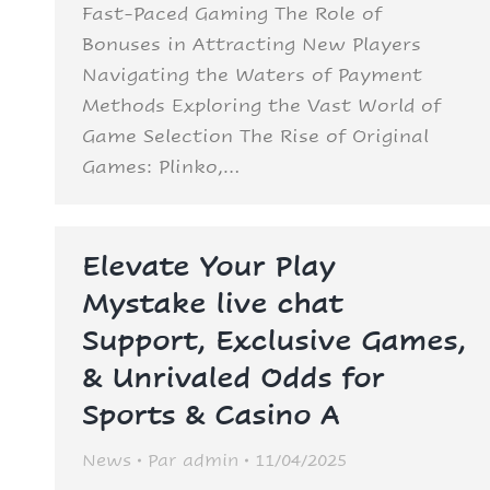
Fast-Paced Gaming The Role of
Bonuses in Attracting New Players
Navigating the Waters of Payment
Methods Exploring the Vast World of
Game Selection The Rise of Original
Games: Plinko,…
Elevate Your Play
Mystake live chat
Support, Exclusive Games,
& Unrivaled Odds for
Sports & Casino A
News
Par
admin
11/04/2025