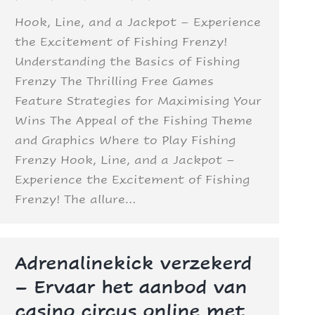
Hook, Line, and a Jackpot – Experience
the Excitement of Fishing Frenzy!
Understanding the Basics of Fishing
Frenzy The Thrilling Free Games
Feature Strategies for Maximising Your
Wins The Appeal of the Fishing Theme
and Graphics Where to Play Fishing
Frenzy Hook, Line, and a Jackpot –
Experience the Excitement of Fishing
Frenzy! The allure…
Adrenalinekick verzekerd
– Ervaar het aanbod van
casino circus online met