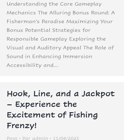
Understanding the Core Gameplay
Mechanics The Alluring Bonus Round: A
Fisherman’s Paradise Maximizing Your
Bonus Potential Strategies for
Responsible Gameplay Exploring the
Visual and Auditory Appeal The Role of
Sound in Enhancing Immersion
Accessibility and…
Hook, Line, and a Jackpot
– Experience the
Excitement of Fishing
Frenzy!
Post
Par
admin
11/04/2025