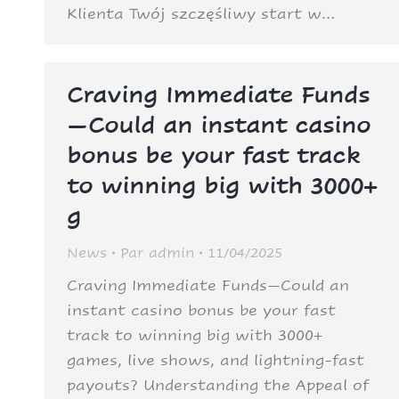
Klienta Twój szczęśliwy start w…
Craving Immediate Funds
—Could an instant casino
bonus be your fast track
to winning big with 3000+
g
News
Par
admin
11/04/2025
Craving Immediate Funds—Could an
instant casino bonus be your fast
track to winning big with 3000+
games, live shows, and lightning-fast
payouts? Understanding the Appeal of