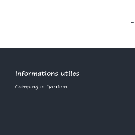
←
Informations utiles
Camping le Garillon