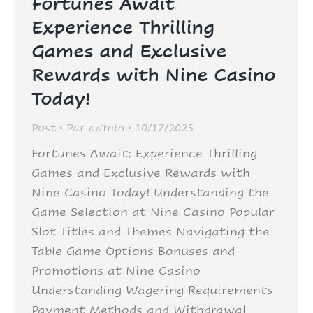
Fortunes Await
Experience Thrilling
Games and Exclusive
Rewards with Nine Casino
Today!
Post
Par
admin
10/17/2025
Fortunes Await: Experience Thrilling
Games and Exclusive Rewards with
Nine Casino Today! Understanding the
Game Selection at Nine Casino Popular
Slot Titles and Themes Navigating the
Table Game Options Bonuses and
Promotions at Nine Casino
Understanding Wagering Requirements
Payment Methods and Withdrawal