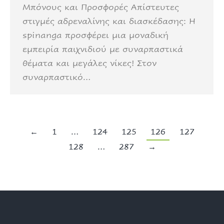
Μπόνους και Προσφορές Απίστευτες
στιγμές αδρεναλίνης και διασκέδασης: Η
spinanga προσφέρει μια μοναδική
εμπειρία παιχνιδιού με συναρπαστικά
θέματα και μεγάλες νίκες! Στον
συναρπαστικό…
←
1
…
124
125
126
127
128
…
287
→