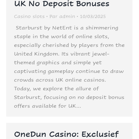
UK No Deposit Bonuses
Casino slots
Par
admin
10/03/2025
Starburst by NetEnt is a shimmering
staple in the world of online slots,
especially cherished by players from the
United Kingdom. Its vibrant jewel-
themed graphics and simple yet
captivating gameplay continue to draw
crowds across UK online casinos.
Today, we explore the allure of
Starburst, focusing on no deposit bonus
offers available for UK…
OneDun Casino: Exclusief