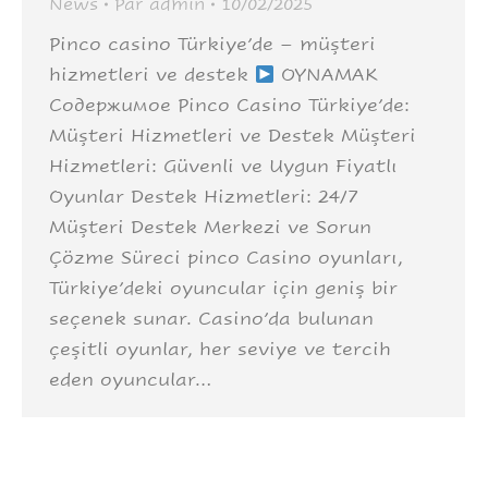
News
Par
admin
10/02/2025
Pinco casino Türkiye’de – müşteri
hizmetleri ve destek
OYNAMAK
Содержимое Pinco Casino Türkiye’de:
Müşteri Hizmetleri ve Destek Müşteri
Hizmetleri: Güvenli ve Uygun Fiyatlı
Oyunlar Destek Hizmetleri: 24/7
Müşteri Destek Merkezi ve Sorun
Çözme Süreci pinco Casino oyunları,
Türkiye’deki oyuncular için geniş bir
seçenek sunar. Casino’da bulunan
çeşitli oyunlar, her seviye ve tercih
eden oyuncular…