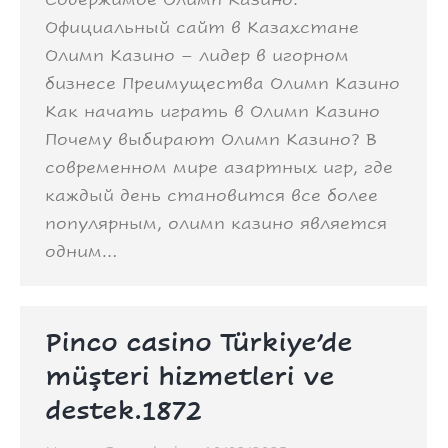
Официальный сайт в Казахстане
Олимп Казино – лидер в игорном
бизнесе Преимущества Олимп Казино
Как начать играть в Олимп Казино
Почему выбирают Олимп Казино? В
современном мире азартных игр, где
каждый день становится все более
популярным, олимп казино является
одним…
Pinco casino Türkiye’de
müşteri hizmetleri ve
destek.1872