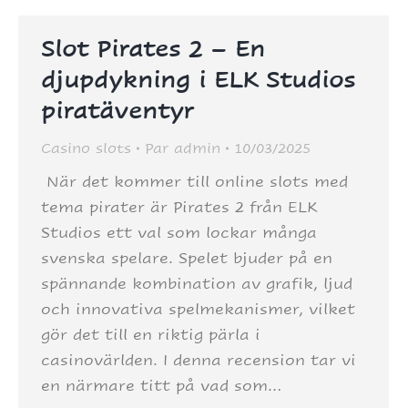
Slot Pirates 2 – En
djupdykning i ELK Studios
piratäventyr
Casino slots
Par
admin
10/03/2025
När det kommer till online slots med
tema pirater är Pirates 2 från ELK
Studios ett val som lockar många
svenska spelare. Spelet bjuder på en
spännande kombination av grafik, ljud
och innovativa spelmekanismer, vilket
gör det till en riktig pärla i
casinovärlden. I denna recension tar vi
en närmare titt på vad som…