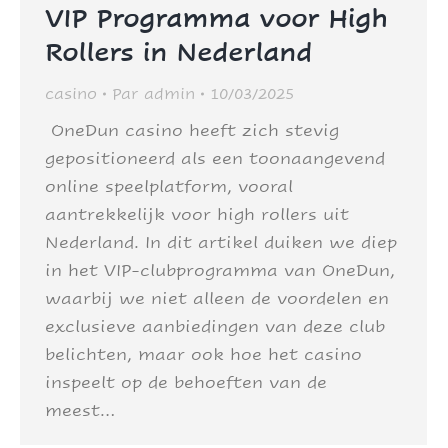
VIP Programma voor High
Rollers in Nederland
casino
Par
admin
10/03/2025
OneDun casino heeft zich stevig
gepositioneerd als een toonaangevend
online speelplatform, vooral
aantrekkelijk voor high rollers uit
Nederland. In dit artikel duiken we diep
in het VIP-clubprogramma van OneDun,
waarbij we niet alleen de voordelen en
exclusieve aanbiedingen van deze club
belichten, maar ook hoe het casino
inspeelt op de behoeften van de
meest…