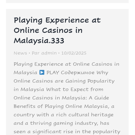
Playing Experience at
Online Casinos in
Malaysia.333
News
Par
admin
10/02/2025
Playing Experience at Online Casinos in
Malaysia
PLAY Содержимое Why
Online Casinos are Gaining Popularity
in Malaysia What to Expect from
Online Casinos in Malaysia: A Guide
Benefits of Playing Online Malaysia, a
country with a rich cultural heritage
and a thriving gaming industry, has
seen a significant rise in the popularity