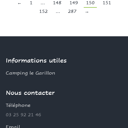
←
1
…
148
149
150
151
152
…
287
→
Informations utiles
Camping le Garillon
Nous contacter
Téléphone
03 25 92 21 46
Email