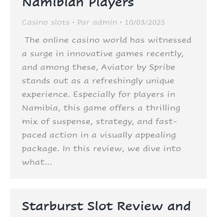
Namibian Players
Casino slots
Par
admin
10/03/2025
The online casino world has witnessed
a surge in innovative games recently,
and among these, Aviator by Spribe
stands out as a refreshingly unique
experience. Especially for players in
Namibia, this game offers a thrilling
mix of suspense, strategy, and fast-
paced action in a visually appealing
package. In this review, we dive into
what…
Starburst Slot Review and