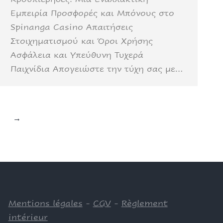
Εμπειρία Προσφορές και Μπόνους στο
Spinanga Casino Απαιτήσεις
Στοιχηματισμού και Όροι Χρήσης
Ασφάλεια και Υπεύθυνη Τυχερά
Παιχνίδια Απογειώστε την τύχη σας με…
→
Mentions légales
-
CGV
-
Règlement
intérieur