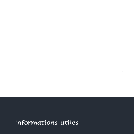
←
Informations utiles