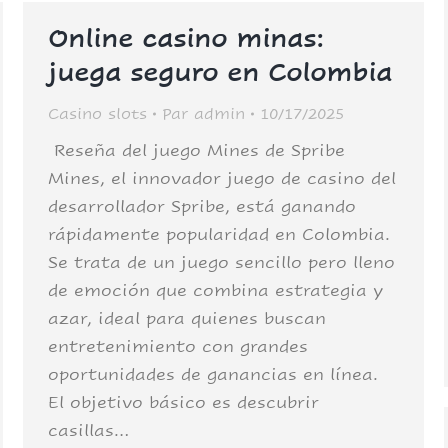
Online casino minas:
juega seguro en Colombia
Casino slots
Par
admin
10/17/2025
Reseña del juego Mines de Spribe
Mines, el innovador juego de casino del
desarrollador Spribe, está ganando
rápidamente popularidad en Colombia.
Se trata de un juego sencillo pero lleno
de emoción que combina estrategia y
azar, ideal para quienes buscan
entretenimiento con grandes
oportunidades de ganancias en línea.
El objetivo básico es descubrir
casillas…