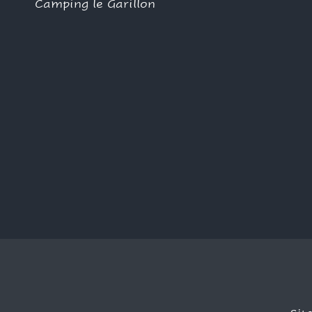
Camping le Garillon