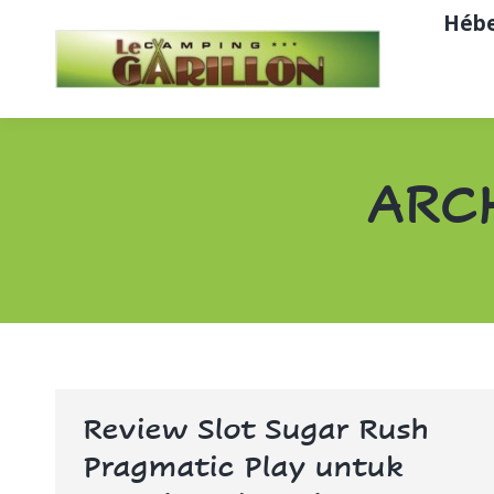
Héb
ARCH
Review Slot Sugar Rush
Pragmatic Play untuk