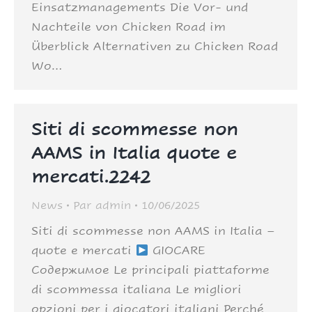
Einsatzmanagements Die Vor- und
Nachteile von Chicken Road im
Überblick Alternativen zu Chicken Road
Wo…
Siti di scommesse non
AAMS in Italia quote e
mercati.2242
News
Par
admin
10/06/2025
Siti di scommesse non AAMS in Italia –
quote e mercati
GIOCARE
Содержимое Le principali piattaforme
di scommessa italiana Le migliori
opzioni per i giocatori italiani Perché