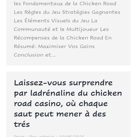
les Fondamentaux de la Chicken Road
Les Règles du Jeu Stratégies Gagnantes
Les Éléments Visuels du Jeu La
Communauté et le Multijoueur Les
Récompenses de la Chicken Road En
Résumé: Maximiser Vos Gains
Conclusion et…
Laissez-vous surprendre
par ladrénaline du chicken
road casino, où chaque
saut peut mener à des
trés
Post
Par
admin
10/06/2025