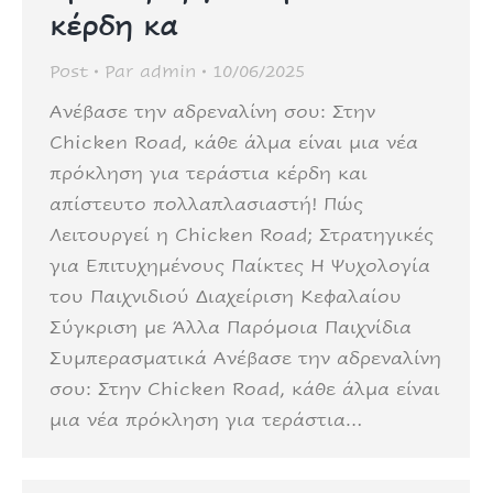
κέρδη κα
Post
Par
admin
10/06/2025
Ανέβασε την αδρεναλίνη σου: Στην
Chicken Road, κάθε άλμα είναι μια νέα
πρόκληση για τεράστια κέρδη και
απίστευτο πολλαπλασιαστή! Πώς
Λειτουργεί η Chicken Road; Στρατηγικές
για Επιτυχημένους Παίκτες Η Ψυχολογία
του Παιχνιδιού Διαχείριση Κεφαλαίου
Σύγκριση με Άλλα Παρόμοια Παιχνίδια
Συμπερασματικά Ανέβασε την αδρεναλίνη
σου: Στην Chicken Road, κάθε άλμα είναι
μια νέα πρόκληση για τεράστια…