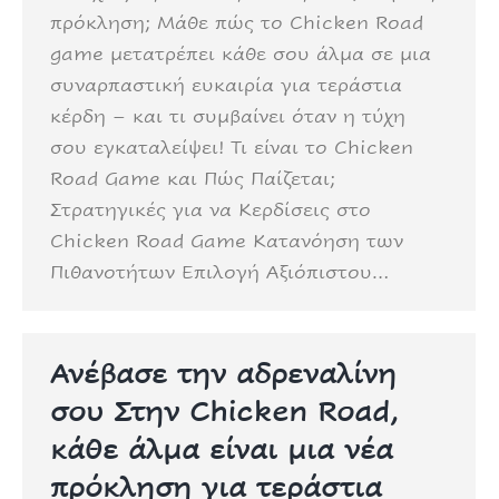
πρόκληση; Μάθε πώς το Chicken Road
game μετατρέπει κάθε σου άλμα σε μια
συναρπαστική ευκαιρία για τεράστια
κέρδη – και τι συμβαίνει όταν η τύχη
σου εγκαταλείψει! Τι είναι το Chicken
Road Game και Πώς Παίζεται;
Στρατηγικές για να Κερδίσεις στο
Chicken Road Game Κατανόηση των
Πιθανοτήτων Επιλογή Αξιόπιστου…
Ανέβασε την αδρεναλίνη
σου Στην Chicken Road,
κάθε άλμα είναι μια νέα
πρόκληση για τεράστια