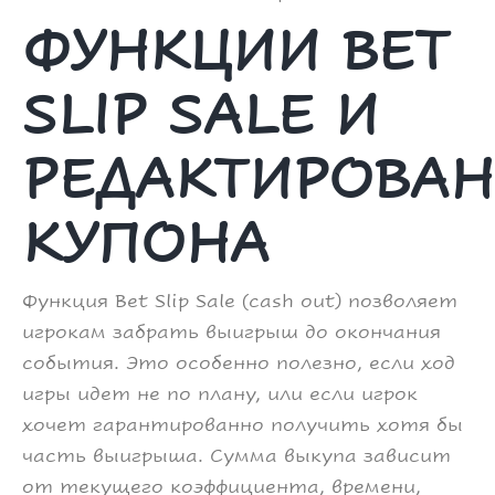
ФУНКЦИИ BET
SLIP SALE И
РЕДАКТИРОВА
КУПОНА
Функция Bet Slip Sale (cash out) позволяет
игрокам забрать выигрыш до окончания
события. Это особенно полезно, если ход
игры идет не по плану, или если игрок
хочет гарантированно получить хотя бы
часть выигрыша. Сумма выкупа зависит
от текущего коэффициента, времени,