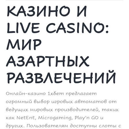
КАЗИНО И
LIVE CASINO:
МИР
АЗАРТНЫХ
РАЗВЛЕЧЕНИЙ
Онлайн-казино 1хбет предлагает
огромный выбор игровых автоматов от
ведущих мировых производителей, таких
как NetEnt, Microgaming, Play’n GO и
других. Пользователям доступны слоты с