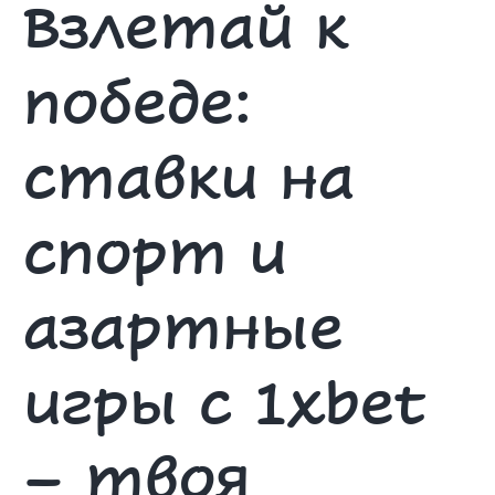
Взлетай к
победе:
ставки на
спорт и
азартные
игры с 1xbet
– твоя