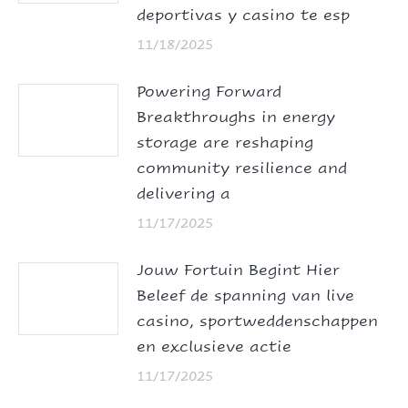
deportivas y casino te esp
11/18/2025
Powering Forward
Breakthroughs in energy
storage are reshaping
community resilience and
delivering a
11/17/2025
Jouw Fortuin Begint Hier
Beleef de spanning van live
casino, sportweddenschappen
en exclusieve actie
11/17/2025