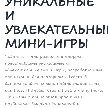
УНИКАЛЬНЫЕ
И
УВЛЕКАТЕЛЬНЫ
МИНИ-ИГРЫ
1xGames – это раздел, в котором
представлены уникальные и
увлекательные мини-игры, разработанные
специально для платформы 1хбет. В
данном разделе можно найти такие игры,
как Dice, Thimbles, Crash, Duel, и many more.
Эти игры отличаются простыми
правилами, высокой динамикой и