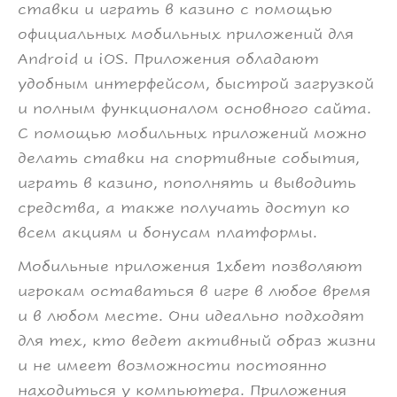
ставки и играть в казино с помощью
официальных мобильных приложений для
Android и iOS. Приложения обладают
удобным интерфейсом, быстрой загрузкой
и полным функционалом основного сайта.
С помощью мобильных приложений можно
делать ставки на спортивные события,
играть в казино, пополнять и выводить
средства, а также получать доступ ко
всем акциям и бонусам платформы.
Мобильные приложения 1хбет позволяют
игрокам оставаться в игре в любое время
и в любом месте. Они идеально подходят
для тех, кто ведет активный образ жизни
и не имеет возможности постоянно
находиться у компьютера. Приложения