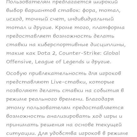
Пользователям предлагается широкий
выбор вариантов ставок: фора, тотал,
исход, точный счет, индивидуальный
тотал и другие. Кроме того, платформа
предоставляет возможность делать
ставки на киберспортивные дисциплины,
такие как Dota 2, Counter-Strike: Global
Offensive, League of Legends и другие.
Особую привлекательность для игроков
представляют Live-ставки, которые
позволяют делать ставки на события в
режиме реального времени. Благодаря
этому пользователям предоставляется
возможность анализировать ход игры и
принимать решения на основе текущей
ситуации. Для удобства игроков в режиме