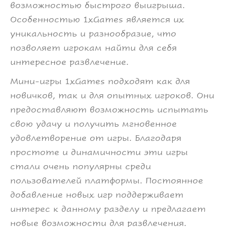
возможностью быстрого выигрыша.
Особенностью 1xGames является их
уникальность и разнообразие, что
позволяет игрокам найти для себя
интересное развлечение.
Мини-игры 1xGames подходят как для
новичков, так и для опытных игроков. Они
предоставляют возможность испытать
свою удачу и получить мгновенное
удовлетворение от игры. Благодаря
простоте и динамичности эти игры
стали очень популярны среди
пользователей платформы. Постоянное
добавление новых игр поддерживает
интерес к данному разделу и предлагает
новые возможности для развлечения.