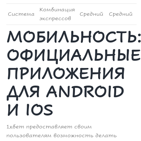
Комбинация
Система
Средний
Средний
экспрессов
МОБИЛЬНОСТЬ
ОФИЦИАЛЬНЫЕ
ПРИЛОЖЕНИЯ
ДЛЯ ANDROID
И IOS
1хбет предоставляет своим
пользователям возможность делать