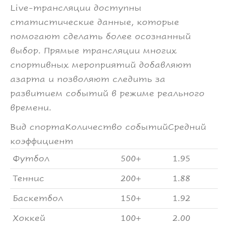
Live-трансляции доступны
статистические данные, которые
помогают сделать более осознанный
выбор. Прямые трансляции многих
спортивных мероприятий добавляют
азарта и позволяют следить за
развитием событий в режиме реального
времени.
Вид спортаКоличество событийСредний
коэффициент
Футбол
500+
1.95
Теннис
200+
1.88
Баскетбол
150+
1.92
Хоккей
100+
2.00