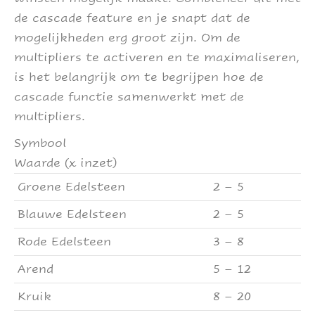
de cascade feature en je snapt dat de
mogelijkheden erg groot zijn. Om de
multipliers te activeren en te maximaliseren,
is het belangrijk om te begrijpen hoe de
cascade functie samenwerkt met de
multipliers.
Symbool
Waarde (x inzet)
Groene Edelsteen
2 – 5
Blauwe Edelsteen
2 – 5
Rode Edelsteen
3 – 8
Arend
5 – 12
Kruik
8 – 20