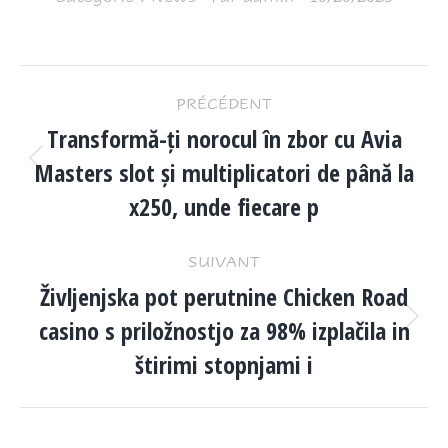
NAVIGATION
PRÉCÉDENT
ARTICLE
Transformă-ți norocul în zbor cu Avia
Masters slot și multiplicatori de până la
Article
précédent
x250, unde fiecare p
:
SUIVANT
Življenjska pot perutnine Chicken Road
casino s priložnostjo za 98% izplačila in
Article
suivant
štirimi stopnjami i
: