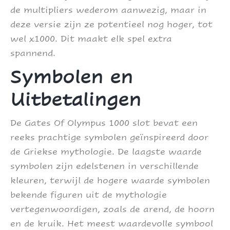
de multipliers wederom aanwezig, maar in
deze versie zijn ze potentieel nog hoger, tot
wel x1000. Dit maakt elk spel extra
spannend.
Symbolen en
Uitbetalingen
De Gates Of Olympus 1000 slot bevat een
reeks prachtige symbolen geïnspireerd door
de Griekse mythologie. De laagste waarde
symbolen zijn edelstenen in verschillende
kleuren, terwijl de hogere waarde symbolen
bekende figuren uit de mythologie
vertegenwoordigen, zoals de arend, de hoorn
en de kruik. Het meest waardevolle symbool