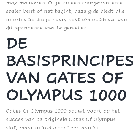
maximaliseren. Of je nu een doorgewinterde
speler bent of net begint, deze gids biedt alle
informatie die je nodig hebt om optimaal van
dit spannende spel te genieten.
DE
BASISPRINCIPE
VAN GATES OF
OLYMPUS 1000
Gates Of Olympus 1000 bouwt voort op het
succes van de originele Gates Of Olympus
slot, maar introduceert een aantal