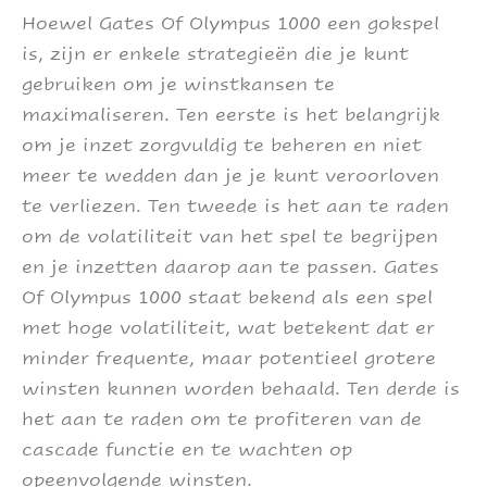
Hoewel Gates Of Olympus 1000 een gokspel
is, zijn er enkele strategieën die je kunt
gebruiken om je winstkansen te
maximaliseren. Ten eerste is het belangrijk
om je inzet zorgvuldig te beheren en niet
meer te wedden dan je je kunt veroorloven
te verliezen. Ten tweede is het aan te raden
om de volatiliteit van het spel te begrijpen
en je inzetten daarop aan te passen. Gates
Of Olympus 1000 staat bekend als een spel
met hoge volatiliteit, wat betekent dat er
minder frequente, maar potentieel grotere
winsten kunnen worden behaald. Ten derde is
het aan te raden om te profiteren van de
cascade functie en te wachten op
opeenvolgende winsten.