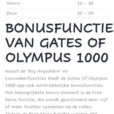
Hoorn
10 – 30
Zeus
20 – 50
BONUSFUNCTIE
VAN GATES OF
OLYMPUS 1000
Naast de ‘Pay Anywhere’ en
cascadeerfuncties biedt de Gates Of Olympus
1000 app ook aantrekkelijke bonusfuncties.
Het belangrijkste bonus element is de Free
Spins functie, die wordt geactiveerd door vijf
of meer Scatter symbolen op de rollen.
Tijdens de Free Spins functie worden alle