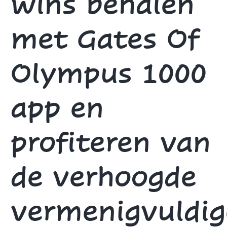
wins behalen
met Gates Of
Olympus 1000
app en
profiteren van
de verhoogde
vermenigvuldig