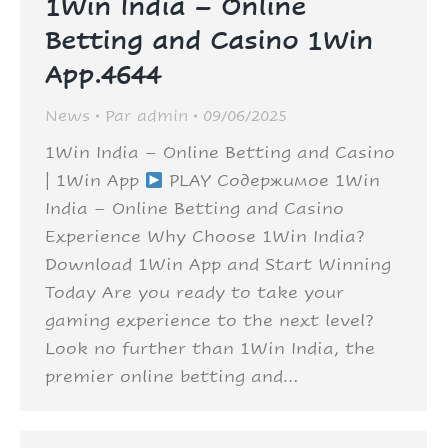
1Win India – Online
Betting and Casino 1Win
App.4644
News
Par
admin
09/06/2025
1Win India – Online Betting and Casino
| 1Win App
PLAY Содержимое 1Win
India – Online Betting and Casino
Experience Why Choose 1Win India?
Download 1Win App and Start Winning
Today Are you ready to take your
gaming experience to the next level?
Look no further than 1Win India, the
premier online betting and…