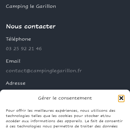
Camping le Garillon
Nous contacter
Téléphone
03 25 92 21 46
Email
contact@campinglegarillon.fr
Adresse
10 Rue des Anciens Combattants, 10500
Gérer le consentement
Radonvilliers
Pour offrir les meilleures expériences, nous utilisons des
Trouvez nous sur :
technologies telles que les cookies pour stocker et/ou
Facebook
Site
TripAdvisor
accéder aux informations des appareils. Le fait de consentir
page
Web
page
à ces technologies nous permettra de traiter des données