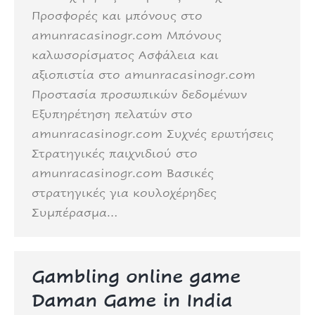
Προσφορές και μπόνους στο
amunracasinogr.com Μπόνους
καλωσορίσματος Ασφάλεια και
αξιοπιστία στο amunracasinogr.com
Προστασία προσωπικών δεδομένων
Εξυπηρέτηση πελατών στο
amunracasinogr.com Συχνές ερωτήσεις
Στρατηγικές παιχνιδιού στο
amunracasinogr.com Βασικές
στρατηγικές για κουλοχέρηδες
Συμπέρασμα…
Gambling online game
Daman Game in India