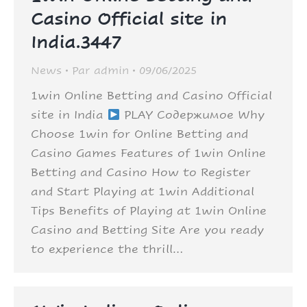
Casino Official site in
India.3447
News
Par
admin
09/06/2025
1win Online Betting and Casino Official
site in India
PLAY Содержимое Why
Choose 1win for Online Betting and
Casino Games Features of 1win Online
Betting and Casino How to Register
and Start Playing at 1win Additional
Tips Benefits of Playing at 1win Online
Casino and Betting Site Are you ready
to experience the thrill…