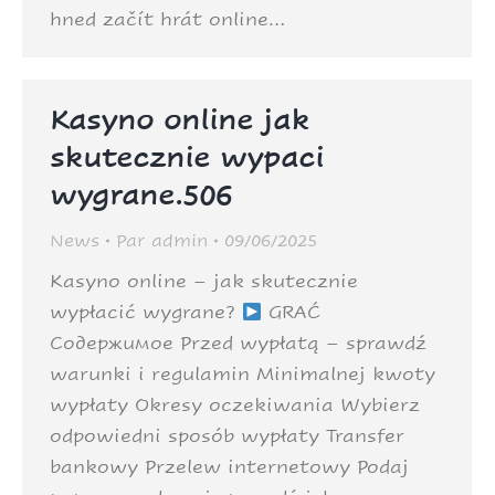
hned začít hrát online…
Kasyno online jak
skutecznie wypaci
wygrane.506
News
Par
admin
09/06/2025
Kasyno online – jak skutecznie
wypłacić wygrane?
GRAĆ
Содержимое Przed wypłatą – sprawdź
warunki i regulamin Minimalnej kwoty
wypłaty Okresy oczekiwania Wybierz
odpowiedni sposób wypłaty Transfer
bankowy Przelew internetowy Podaj