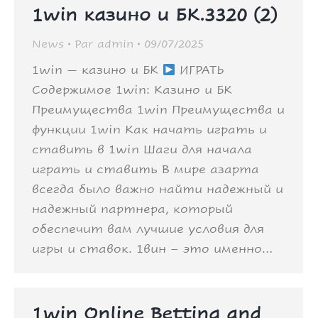
1win казино и БК.3320 (2)
News
Par
admin
09/07/2025
1win — казино и БК
ИГРАТЬ
Содержимое 1win: Казино и БК
Преимущества 1win Преимущества и
функции 1win Как начать играть и
ставить в 1win Шаги для начала
играть и ставить В мире азарта
всегда было важно найти надежный и
надежный партнера, который
обеспечит вам лучшие условия для
игры и ставок. 1вин – это именно…
1win Online Betting and