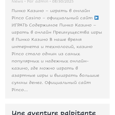
News
Par
admin
08/30/2025
Пинко Казино – играть в онлайн
Pinco Casino – официальный сайт
ИГРАТЬ Содержимое Пинко Казино –
играть в онлайн Преимущества игры
в Пинко Казино В наше время
интернета и технологий, казино
Pinco стало одним из самых
популярных и надежных онлайн-
казино, где можно играть в
азартные игры и выиграть большие
суммы денег. Официальный сайт
Pinco…
Une aventure palpitante