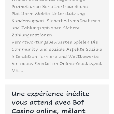
Promotionen Benutzerfreundliche
Plattform Mobile Unterstützung
Kundensupport Sicherheitsmaßnahmen
und Zahlungsoptionen Sichere
Zahlungsoptionen
Verantwortungsbewusstes Spielen Die
Community und soziale Aspekte Soziale
Interaktion Turniere und Wettbewerbe
Ein neues Kapitel im Online-Glücksspiel:
Mit…
Une expérience inédite
vous attend avec Bof
Casino online, mêlant