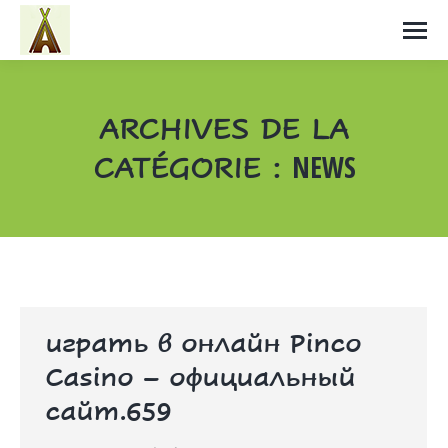
ARCHIVES DE LA
NEWS
CATÉGORIE :
Vous êtes ici :
играть в онлайн Pinco
Casino – официальный
сайт.659