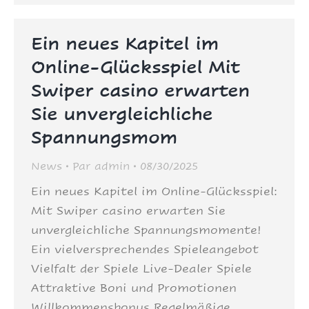
Ein neues Kapitel im
Online-Glücksspiel Mit
Swiper casino erwarten
Sie unvergleichliche
Spannungsmom
News
Par
admin
08/30/2025
Ein neues Kapitel im Online-Glücksspiel:
Mit Swiper casino erwarten Sie
unvergleichliche Spannungsmomente!
Ein vielversprechendes Spieleangebot
Vielfalt der Spiele Live-Dealer Spiele
Attraktive Boni und Promotionen
Willkommensbonus Regelmäßige