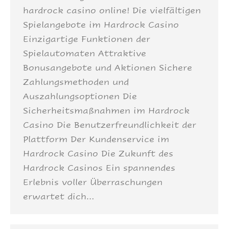
hardrock casino online! Die vielfältigen
Spielangebote im Hardrock Casino
Einzigartige Funktionen der
Spielautomaten Attraktive
Bonusangebote und Aktionen Sichere
Zahlungsmethoden und
Auszahlungsoptionen Die
Sicherheitsmaßnahmen im Hardrock
Casino Die Benutzerfreundlichkeit der
Plattform Der Kundenservice im
Hardrock Casino Die Zukunft des
Hardrock Casinos Ein spannendes
Erlebnis voller Überraschungen
erwartet dich…