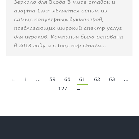
Зеркало для Входа В мире ставок и
азарта 1win является одним из
самых популярных букмекеров,
предлагающих широкий спектр услуг
для игроков. Компания была основана
в 2018 году и с тех пор стала…
←
1
…
59
60
61
62
63
…
127
→