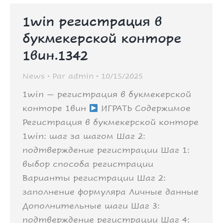
1win регистрация в
букмекерской конторе
1вин.1342
News
Par
admin
10/15/2025
1win — регистрация в букмекерской
конторе 1вин
ИГРАТЬ Содержимое
Регистрация в букмекерской конторе
1win: шаг за шагом Шаг 2:
подтверждение регистрации Шаг 1:
выбор способа регистрации
Варианты регистрации Шаг 2:
заполнение формуляра Личные данные
Дополнительные шаги Шаг 3:
подтверждение регистрации Шаг 4: