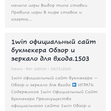
начало игры Выбор типа ставки
Правила игры В мире ставок и
азарта…
1win официальный сайт
букмекера Обзор и
зеркало для входа.1503
News
Par
admin
10/15/2025
1win официальный сайт букмекера —
Обзор и зеркало для входа
ИГРАТЬ
Содержимое 1win Официальный Сайт
Букмекера Преимущества
официального сайта 1win Обзор и