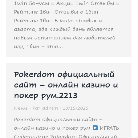
1win Бонусы и Акции 1win Отзывы и
Рейтинг 1вин Отзывы о 1вин
Рейтинг 1вин В мире ставок и
азарта, где каждый день является
новым испытанием для любителей
игр, 1вин – это…
Pokerdom официальный
сайт – онлайн казино и
покер рум.2213
News
Par
admin
10/15/2025
Pokerdom официальный сайт –
онлайн казино и покер рум
ИГРАТЬ
Содержимое Pokerdom Официальный