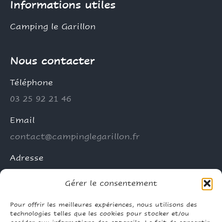
Informations utiles
Camping le Garillon
Nous contacter
Téléphone
03 25 92 21 46
Email
contact@campinglegarillon.fr
Adresse
10 Rue des Anciens Combattants, 10500
Gérer le consentement
Radonvilliers
Pour offrir les meilleures expériences, nous utilisons des
Trouvez nous sur :
technologies telles que les cookies pour stocker et/ou
Facebook
Site
TripAdvisor