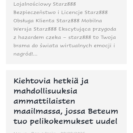
Lojalnościowy Starz888
Bezpieczeństwo i Licencje Starz888
Obsługa Klienta Starz888 Mobilna
Wersja Starz888 Ekscytująca przygoda
z hazardem czeka – starz888 to Twoja
brama do świata wirtualnych emocji i
nagród!…
Kiehtovia hetkiä ja
mahdollisuuksia
ammattilaisten
maailmassa, jossa Beteum
tuo pelikokemukset uudel