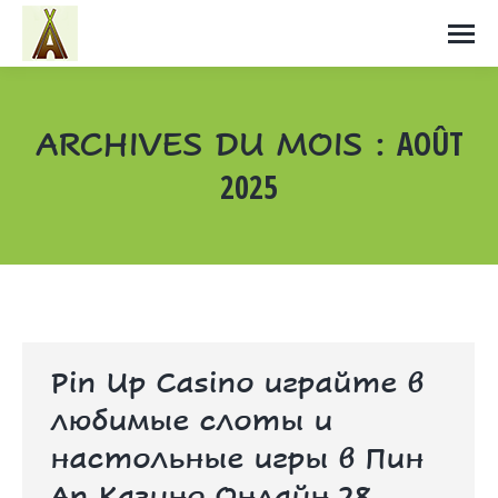
AOÛT
ARCHIVES DU MOIS :
2025
Vous êtes ici :
Pin Up Casino играйте в
любимые слоты и
настольные игры в Пин
Ап Казино Онлайн.28