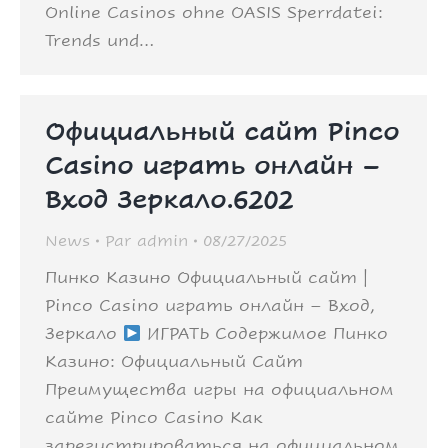
Online Casinos ohne OASIS Sperrdatei:
Trends und…
Официальный сайт Pinco
Casino играть онлайн –
Вход Зеркало.6202
News
Par
admin
08/27/2025
Пинко Казино Официальный сайт |
Pinco Casino играть онлайн – Вход,
Зеркало
ИГРАТЬ Содержимое Пинко
Казино: Официальный Сайт
Преимущества игры на официальном
сайте Pinco Casino Как
зарегистрироваться на официальном