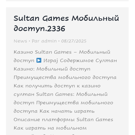
Sultan Games Мобильный
доступ.2336
News
Par
admin
08/27/2025
Казино Sultan Games – Мобильный
доступ
Играј Содержимое Султан
Казино: Мобильный доступ
Преимущества мобильного доступа
Как получить доступ к казино
султан Sultan Games: Мобильный
доступ Преимущества мобильного
доступа Как начать играть
Описание платформы Sultan Games
Как играть на мобильном