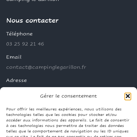
Nous contacter
Téléphone
03 25 92 21 46
Email
contact@campinglegarillon.fr
Adresse
10 Rue des Anciens Combattants, 10500
Gérer le consentement
Radonvilliers
Pour offrir les meilleures expériences, nous utilisons des
Trouvez nous sur :
technologies telles que les cookies pour stocker et/ou
Facebook
Site
TripAdvisor
accéder aux informations des appareils. Le fait de consentir
page
Web
page
à ces technologies nous permettra de traiter des données
Mentions légales
-
CGV
-
Règlement intérieur
opens
page
opens
telles que le comportement de navigation ou les ID uniques
sur ce site. Le fait de ne pas consentir ou de retirer son