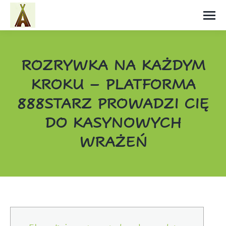
ROZRYWKA NA KAŻDYM
KROKU – PLATFORMA
888STARZ PROWADZI CIĘ
DO KASYNOWYCH
WRAŻEŃ
Vous êtes ici :