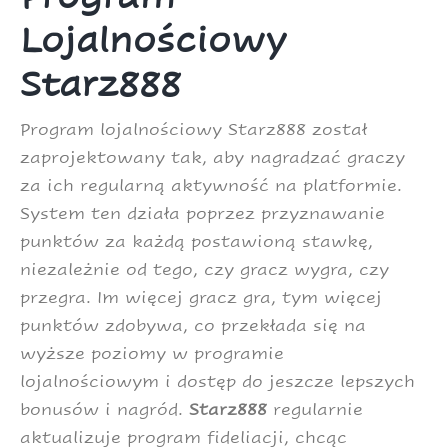
Lojalnościowy
Starz888
Program lojalnościowy Starz888 został
zaprojektowany tak, aby nagradzać graczy
za ich regularną aktywność na platformie.
System ten działa poprzez przyznawanie
punktów za każdą postawioną stawkę,
niezależnie od tego, czy gracz wygra, czy
przegra. Im więcej gracz gra, tym więcej
punktów zdobywa, co przekłada się na
wyższe poziomy w programie
lojalnościowym i dostęp do jeszcze lepszych
bonusów i nagród.
Starz888
regularnie
aktualizuje program fideliacji, chcąc