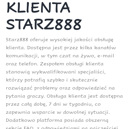
KLIENTA
STARZ888
Starz888 oferuje wysokiej jakości obsługę
klienta. Dostępna jest przez kilka kanałów
komunikacji, w tym czat na żywo, e-mail
oraz telefon. Zespołem obsługi klienta
stanowią wykwalifikowani specjaliści,
którzy potrafią szybko i skutecznie
rozwiązać problemy oraz odpowiedzieć na
pytania graczy. Obsługa klienta jest dostępna
przez całą dobę, 7 dni w tygodniu, co
zapewnia wsparcie w dowolnej sytuacji.
Dodatkowo platforma posiada obszerną
sekcję FAQ, z odpowiedziami na najczęściej