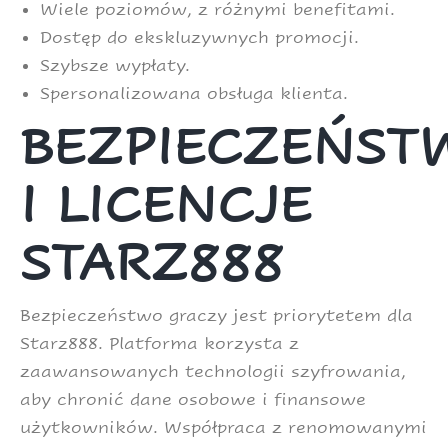
Wiele poziomów, z różnymi benefitami.
Dostęp do ekskluzywnych promocji.
Szybsze wypłaty.
Spersonalizowana obsługa klienta.
BEZPIECZEŃST
I LICENCJE
STARZ888
Bezpieczeństwo graczy jest priorytetem dla
Starz888. Platforma korzysta z
zaawansowanych technologii szyfrowania,
aby chronić dane osobowe i finansowe
użytkowników. Współpraca z renomowanymi