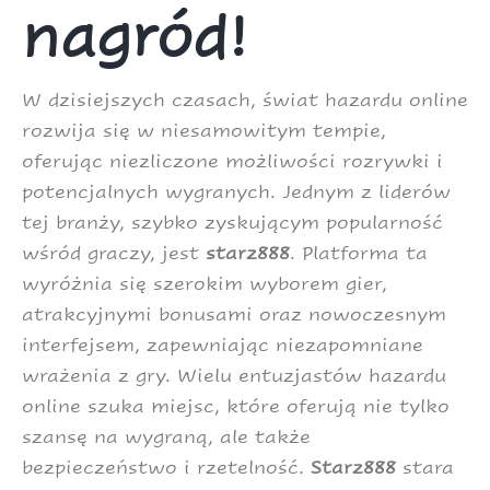
nagród!
W dzisiejszych czasach, świat hazardu online
rozwija się w niesamowitym tempie,
oferując niezliczone możliwości rozrywki i
potencjalnych wygranych. Jednym z liderów
tej branży, szybko zyskującym popularność
wśród graczy, jest
starz888
. Platforma ta
wyróżnia się szerokim wyborem gier,
atrakcyjnymi bonusami oraz nowoczesnym
interfejsem, zapewniając niezapomniane
wrażenia z gry. Wielu entuzjastów hazardu
online szuka miejsc, które oferują nie tylko
szansę na wygraną, ale także
bezpieczeństwo i rzetelność.
Starz888
stara