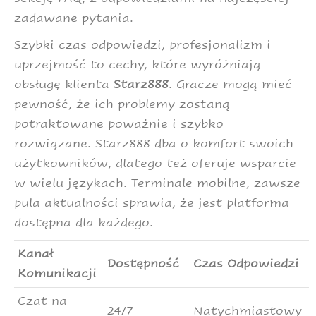
zadawane pytania.
Szybki czas odpowiedzi, profesjonalizm i
uprzejmość to cechy, które wyróżniają
obsługę klienta
Starz888
. Gracze mogą mieć
pewność, że ich problemy zostaną
potraktowane poważnie i szybko
rozwiązane. Starz888 dba o komfort swoich
użytkowników, dlatego też oferuje wsparcie
w wielu językach. Terminale mobilne, zawsze
pula aktualności sprawia, że jest platforma
dostępna dla każdego.
Kanał
Dostępność
Czas Odpowiedzi
Komunikacji
Czat na
24/7
Natychmiastowy