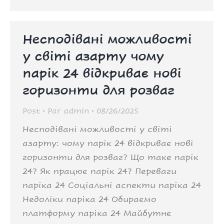
Несподівані можливості
у світі азарту чому
парік 24 відкриває нові
горизонти для розваг
Post
Par
admin
08/26/2025
Несподівані можливості у світі
азарту: чому парік 24 відкриває нові
горизонти для розваг? Що таке парік
24? Як працює парік 24? Переваги
паріка 24 Соціальні аспекти паріка 24
Недоліки паріка 24 Обираємо
платформу паріка 24 Майбутнє