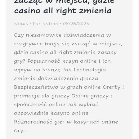
zacząć w miejscu, gdzie
casino all right zmienia
News
Par
admin
08/26/2025
Czy niesamowite doświadczenia w
rozgrywce mogą się zacząć w miejscu,
gdzie casino all right zmienia zasady
gry? Popularność kasyn online i ich
wpływ na branżę Jak technologia
zmienia doświadczenie gracza
Bezpieczeństwo w grach online Oferty i
promocje dla graczy Opinie graczy i
społeczność online Jak wybrać
odpowiednie kasyno online
Różnorodność gier w kasynach online
Gry…