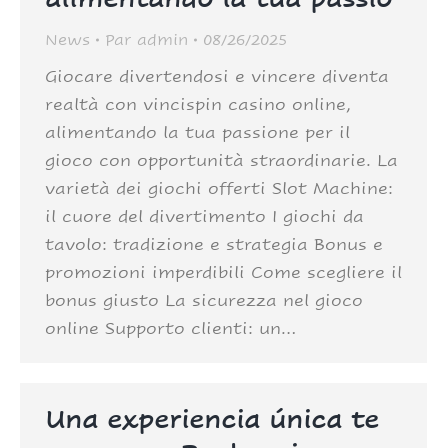
News
Par
admin
08/26/2025
Giocare divertendosi e vincere diventa
realtà con vincispin casino online,
alimentando la tua passione per il
gioco con opportunità straordinarie. La
varietà dei giochi offerti Slot Machine:
il cuore del divertimento I giochi da
tavolo: tradizione e strategia Bonus e
promozioni imperdibili Come scegliere il
bonus giusto La sicurezza nel gioco
online Supporto clienti: un…
Una experiencia única te