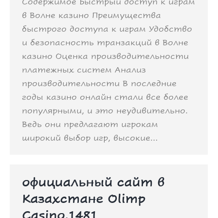
Содержимое Быстрый доступ к играм
в Волне казино Преимущества
быстрого доступа к играм Удобство
и безопасность транзакций в Волне
казино Оценка производительности
платежных систем Анализ
производительности В последние
годы казино онлайн стали все более
популярными, и это неудивительно.
Ведь они предлагают игрокам
широкий выбор игр, высокие…
официальный сайт в
Казахстане Olimp
Casino.1481