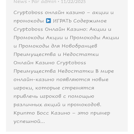
News
Par
admin
11/22/2025
Cryptoboss онлайн казино – акции и
промокоды
ИГРАТЬ Содержимое
Cryptoboss Онлайн Казино: Акции и
Промокоды Акции и Промокоды Акции
и Промокоды для Новобранцев
Преимущества и Недостатки
Онлайн Казино Cryptoboss
Преимущества Недостатки В мире
онлайн-казино появляются новые
игроки, которые стремятся
привлечь игроков с помощью
различных акций и промокодов.
Крипто Босс Казино – это пример
успешной…