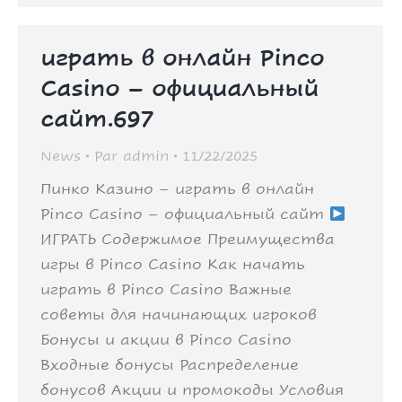
играть в онлайн Pinco
Casino – официальный
сайт.697
News
Par
admin
11/22/2025
Пинко Казино – играть в онлайн
Pinco Casino – официальный сайт
ИГРАТЬ Содержимое Преимущества
игры в Pinco Casino Как начать
играть в Pinco Casino Важные
советы для начинающих игроков
Бонусы и акции в Pinco Casino
Входные бонусы Распределение
бонусов Акции и промокоды Условия