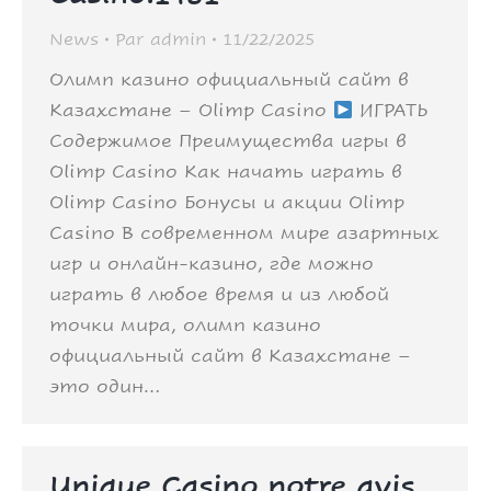
News
Par
admin
11/22/2025
Олимп казино официальный сайт в
Казахстане – Olimp Casino
ИГРАТЬ
Содержимое Преимущества игры в
Olimp Casino Как начать играть в
Olimp Casino Бонусы и акции Olimp
Casino В современном мире азартных
игр и онлайн-казино, где можно
играть в любое время и из любой
точки мира, олимп казино
официальный сайт в Казахстане –
это один…
Unique Casino notre avis