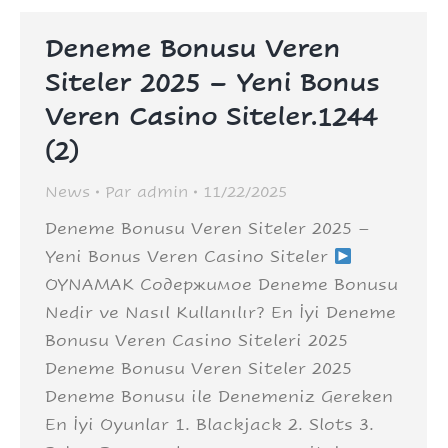
Deneme Bonusu Veren
Siteler 2025 – Yeni Bonus
Veren Casino Siteler.1244
(2)
News
Par
admin
11/22/2025
Deneme Bonusu Veren Siteler 2025 –
Yeni Bonus Veren Casino Siteler
OYNAMAK Содержимое Deneme Bonusu
Nedir ve Nasıl Kullanılır? En İyi Deneme
Bonusu Veren Casino Siteleri 2025
Deneme Bonusu Veren Siteler 2025
Deneme Bonusu ile Denemeniz Gereken
En İyi Oyunlar 1. Blackjack 2. Slots 3.