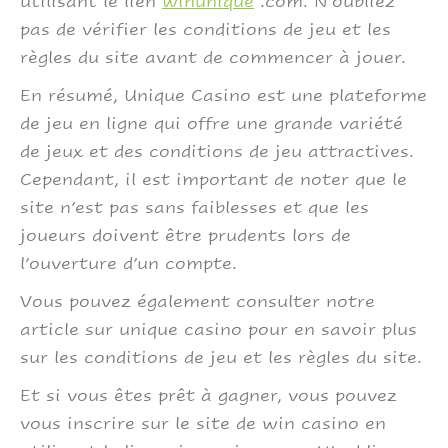
utilisant le lien
winunique
.com. N’oubliez
pas de vérifier les conditions de jeu et les
règles du site avant de commencer à jouer.
En résumé, Unique Casino est une plateforme
de jeu en ligne qui offre une grande variété
de jeux et des conditions de jeu attractives.
Cependant, il est important de noter que le
site n’est pas sans faiblesses et que les
joueurs doivent être prudents lors de
l’ouverture d’un compte.
Vous pouvez également consulter notre
article sur unique casino pour en savoir plus
sur les conditions de jeu et les règles du site.
Et si vous êtes prêt à gagner, vous pouvez
vous inscrire sur le site de win casino en