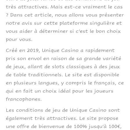
très attractives. Mais est-ce vraiment le cas
? Dans cet article, nous allons vous présenter
notre avis sur cette plateforme singulière et
vous aider à déterminer si c’est le bon choix
pour vous.
Créé en 2019, Unique Casino a rapidement
pris son envol en raison de sa grande variété
de jeux, allant de slots classiques à des jeux
de table traditionnels. Le site est disponible
en plusieurs langues, y compris le français, ce
qui en fait un choix idéal pour les joueurs
francophones.
Les conditions de jeu de Unique Casino sont
également très attractives. Le site propose
une offre de bienvenue de 100% jusqu’à 100€,