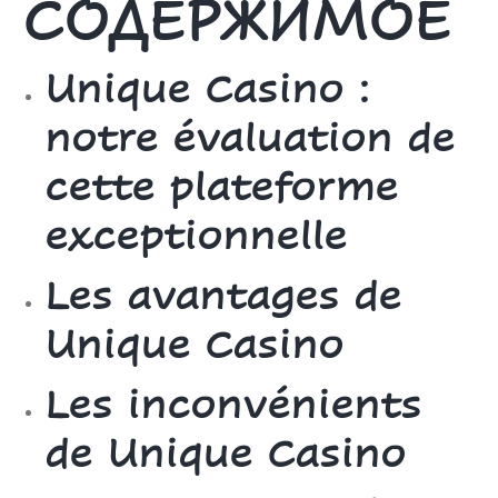
СОДЕРЖИМОЕ
Unique Casino :
notre évaluation de
cette plateforme
exceptionnelle
Les avantages de
Unique Casino
Les inconvénients
de Unique Casino