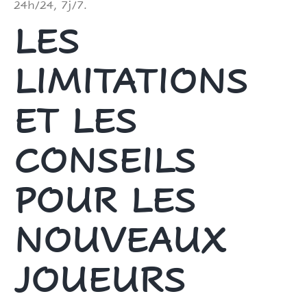
24h/24, 7j/7.
LES
LIMITATIONS
ET LES
CONSEILS
POUR LES
NOUVEAUX
JOUEURS