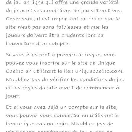
de jeu en ligne qui offre une grande variété
de jeux et des conditions de jeu attractives.
Cependant, il est important de noter que le
site n’est pas sans faiblesses et que les
joueurs doivent être prudents lors de
l’ouverture d’un compte.
Si vous êtes prêt à prendre le risque, vous
pouvez vous inscrire sur le site de Unique
Casino en utilisant le lien uniquecasino.com.
N’oubliez pas de vérifier les conditions de jeu
et les règles du site avant de commencer à
jouer.
Et si vous avez déjà un compte sur le site,
vous pouvez vous connecter en utilisant le
lien unique casino login. N’oubliez pas de
vérifier vos coordonnées de jeu avant de