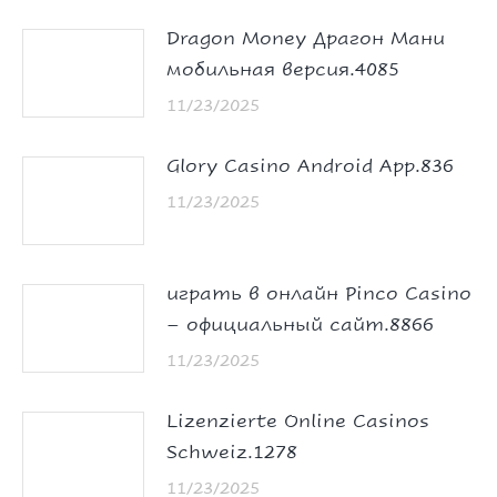
Dragon Money Драгон Мани
мобильная версия.4085
11/23/2025
Glory Casino Android App.836
11/23/2025
играть в онлайн Pinco Casino
– официальный сайт.8866
11/23/2025
Lizenzierte Online Casinos
Schweiz.1278
11/23/2025