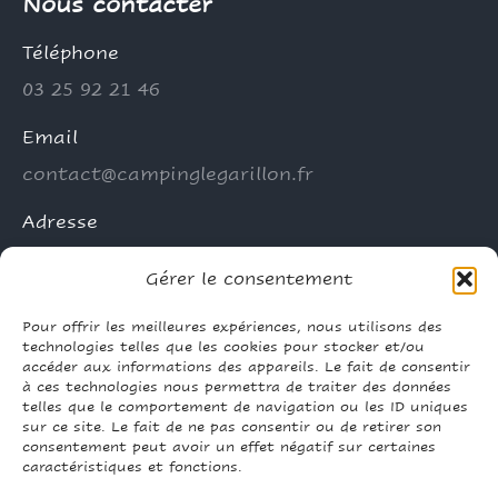
Nous contacter
Téléphone
03 25 92 21 46
Email
contact@campinglegarillon.fr
Adresse
10 Rue des Anciens Combattants, 10500
Gérer le consentement
Radonvilliers
Pour offrir les meilleures expériences, nous utilisons des
Trouvez nous sur :
technologies telles que les cookies pour stocker et/ou
Facebook
Site
TripAdvisor
accéder aux informations des appareils. Le fait de consentir
page
Web
page
à ces technologies nous permettra de traiter des données
Mentions légales
-
CGV
-
Règlement intérieur
opens
page
opens
telles que le comportement de navigation ou les ID uniques
sur ce site. Le fait de ne pas consentir ou de retirer son
in
opens
in
consentement peut avoir un effet négatif sur certaines
new
in
new
caractéristiques et fonctions.
window
new
window