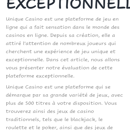
EXCEPTIONNEL
Unique Casino est une plateforme de jeu en
ligne qui a fait sensation dans le monde des
casinos en ligne. Depuis sa création, elle a
attiré l’attention de nombreux joueurs qui
cherchent une expérience de jeu unique et
exceptionnelle. Dans cet article, nous allons
vous présenter notre évaluation de cette
plateforme exceptionnelle.
Unique Casino est une plateforme qui se
démarque par sa grande variété de jeux, avec
plus de 500 titres à votre disposition. Vous
trouverez ainsi des jeux de casino
traditionnels, tels que le blackjack, le
roulette et le poker, ainsi que des jeux de