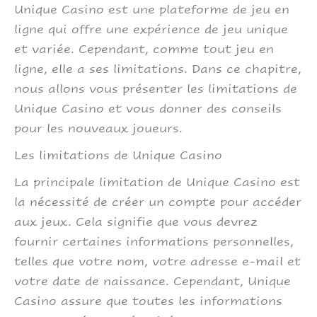
Unique Casino est une plateforme de jeu en
ligne qui offre une expérience de jeu unique
et variée. Cependant, comme tout jeu en
ligne, elle a ses limitations. Dans ce chapitre,
nous allons vous présenter les limitations de
Unique Casino et vous donner des conseils
pour les nouveaux joueurs.
Les limitations de Unique Casino
La principale limitation de Unique Casino est
la nécessité de créer un compte pour accéder
aux jeux. Cela signifie que vous devrez
fournir certaines informations personnelles,
telles que votre nom, votre adresse e-mail et
votre date de naissance. Cependant, Unique
Casino assure que toutes les informations