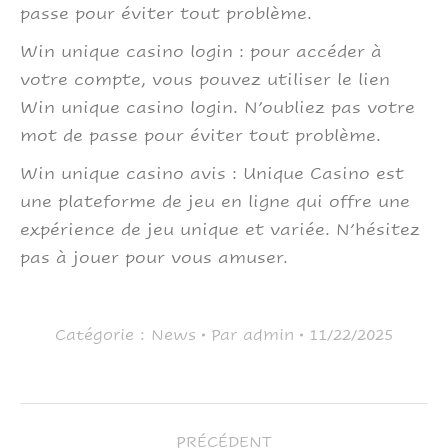
passe pour éviter tout problème.
Win unique casino login : pour accéder à
votre compte, vous pouvez utiliser le lien
Win unique casino login. N’oubliez pas votre
mot de passe pour éviter tout problème.
Win unique casino avis : Unique Casino est
une plateforme de jeu en ligne qui offre une
expérience de jeu unique et variée. N’hésitez
pas à jouer pour vous amuser.
Catégorie :
News
Par
admin
11/22/2025
NAVIGATION
PRÉCÉDENT