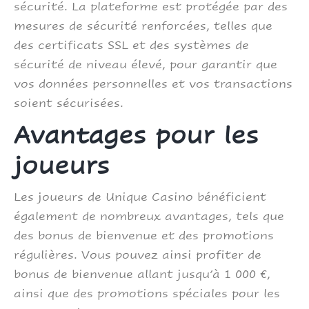
sécurité. La plateforme est protégée par des
mesures de sécurité renforcées, telles que
des certificats SSL et des systèmes de
sécurité de niveau élevé, pour garantir que
vos données personnelles et vos transactions
soient sécurisées.
Avantages pour les
joueurs
Les joueurs de Unique Casino bénéficient
également de nombreux avantages, tels que
des bonus de bienvenue et des promotions
régulières. Vous pouvez ainsi profiter de
bonus de bienvenue allant jusqu’à 1 000 €,
ainsi que des promotions spéciales pour les