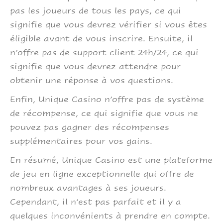
pas les joueurs de tous les pays, ce qui
signifie que vous devrez vérifier si vous êtes
éligible avant de vous inscrire. Ensuite, il
n’offre pas de support client 24h/24, ce qui
signifie que vous devrez attendre pour
obtenir une réponse à vos questions.
Enfin, Unique Casino n’offre pas de système
de récompense, ce qui signifie que vous ne
pouvez pas gagner des récompenses
supplémentaires pour vos gains.
En résumé, Unique Casino est une plateforme
de jeu en ligne exceptionnelle qui offre de
nombreux avantages à ses joueurs.
Cependant, il n’est pas parfait et il y a
quelques inconvénients à prendre en compte.