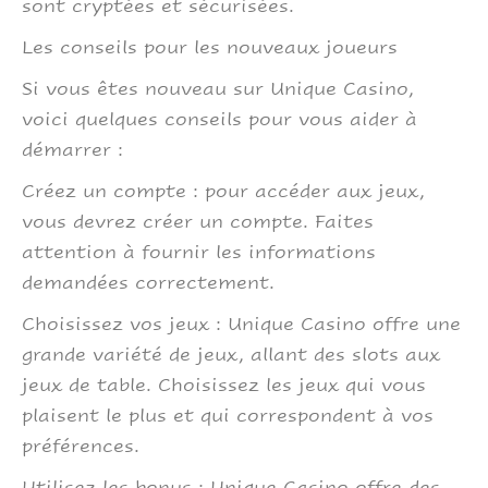
sont cryptées et sécurisées.
Les conseils pour les nouveaux joueurs
Si vous êtes nouveau sur Unique Casino,
voici quelques conseils pour vous aider à
démarrer :
Créez un compte : pour accéder aux jeux,
vous devrez créer un compte. Faites
attention à fournir les informations
demandées correctement.
Choisissez vos jeux : Unique Casino offre une
grande variété de jeux, allant des slots aux
jeux de table. Choisissez les jeux qui vous
plaisent le plus et qui correspondent à vos
préférences.
Utilisez les bonus : Unique Casino offre des