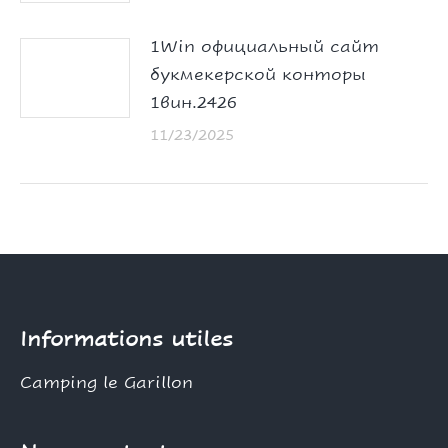
1Win официальный сайт
букмекерской конторы
1вин.2426
11/23/2025
Informations utiles
Camping le Garillon