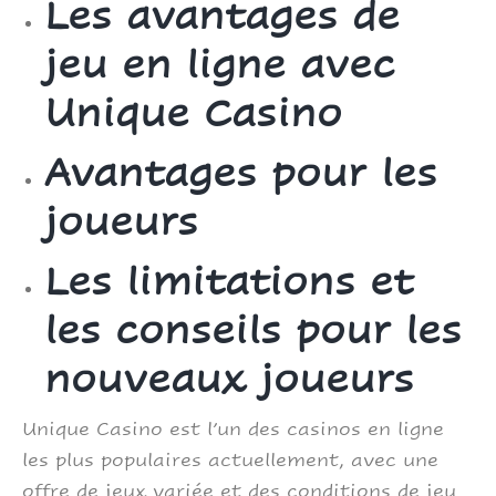
Les avantages de
jeu en ligne avec
Unique Casino
Avantages pour les
joueurs
Les limitations et
les conseils pour les
nouveaux joueurs
Unique Casino est l’un des casinos en ligne
les plus populaires actuellement, avec une
offre de jeux variée et des conditions de jeu