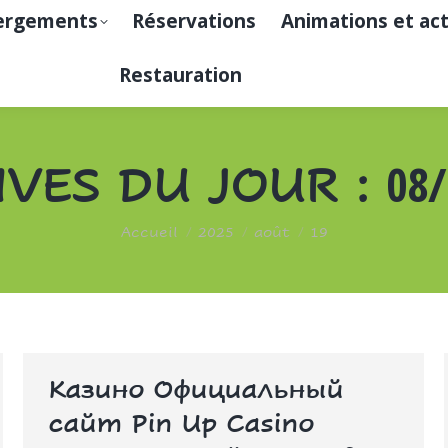
ergements
Réservations
Animations et act
Restauration
08/
IVES DU JOUR :
Vous êtes ici :
Accueil
2025
août
19
Казино Официальный
сайт Pin Up Casino