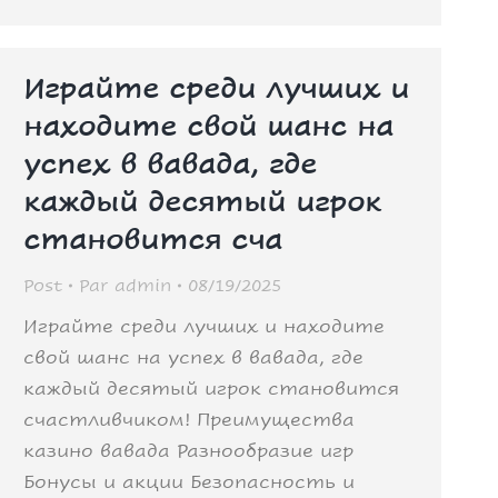
Играйте среди лучших и
находите свой шанс на
успех в вавада, где
каждый десятый игрок
становится сча
Post
Par
admin
08/19/2025
Играйте среди лучших и находите
свой шанс на успех в вавада, где
каждый десятый игрок становится
счастливчиком! Преимущества
казино вавада Разнообразие игр
Бонусы и акции Безопасность и