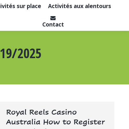
ivités sur place
Activités aux alentours
Contact
19/2025
Royal Reels Casino
Australia How to Register