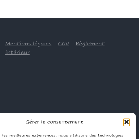
Mentions légales
-
CGV
-
Règlement
intérieur
Gérer le consentement
r les meilleures expériences, nous utilisons des technologies