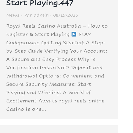
Start Playing.447
News
Par
admin
08/19/2025
Royal Reels Casino Australia – How to
Register & Start Playing
PLAY
Содержимое Getting Started: A Step-
by-Step Guide Verifying Your Account:
A Secure and Easy Process Why is
Verification Important? Deposit and
Withdrawal Options: Convenient and
Secure Security Measures: Start
Playing and Winning: A World of
Excitement Awaits royal reels online
Casino is one…