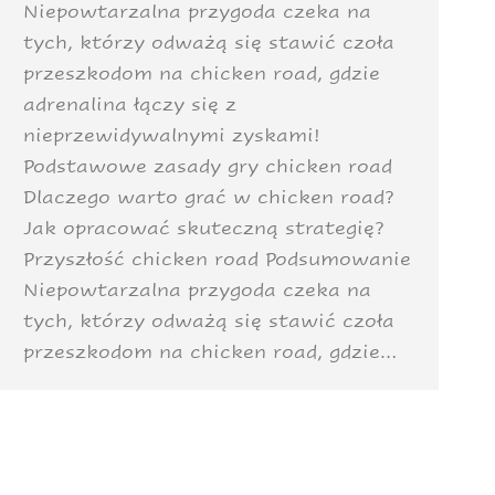
Niepowtarzalna przygoda czeka na
tych, którzy odważą się stawić czoła
przeszkodom na chicken road, gdzie
adrenalina łączy się z
nieprzewidywalnymi zyskami!
Podstawowe zasady gry chicken road
Dlaczego warto grać w chicken road?
Jak opracować skuteczną strategię?
Przyszłość chicken road Podsumowanie
Niepowtarzalna przygoda czeka na
tych, którzy odważą się stawić czoła
przeszkodom na chicken road, gdzie…