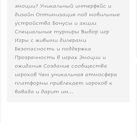
эмоции? Уникальный интерфейс и
дизайн Оптимизация под мобильные
устройства Бонусы и акции
Специальные турниры Выбор игр
Игры с живыми дилерами
Безопасность и поддержка
Прозрачность в играх Эмоции и
ожидания Создание сообщества
игроков Чем уникальная атмосфера
платформы привлекает игроков к
вавада и дарит им…