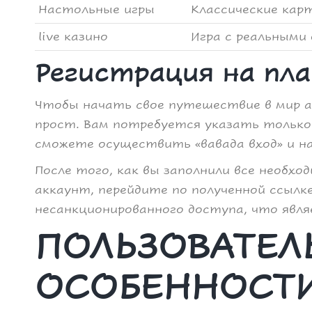
Настольные игры
Классические карт
live казино
Игра с реальными 
Регистрация на пл
Чтобы начать свое путешествие в мир аз
прост. Вам потребуется указать только 
сможете осуществить «вавада вход» и н
После того, как вы заполнили все необх
аккаунт, перейдите по полученной ссыл
несанкционированного доступа, что явл
ПОЛЬЗОВАТЕЛ
ОСОБЕННОСТ