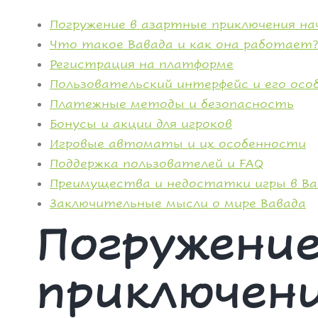
Погружение в азартные приключения на
Что такое Вавада и как она работает
Регистрация на платформе
Пользовательский интерфейс и его осо
Платежные методы и безопасность
Бонусы и акции для игроков
Игровые автоматы и их особенности
Поддержка пользователей и FAQ
Преимущества и недостатки игры в Ва
Заключительные мысли о мире Вавада
Погружение
приключени