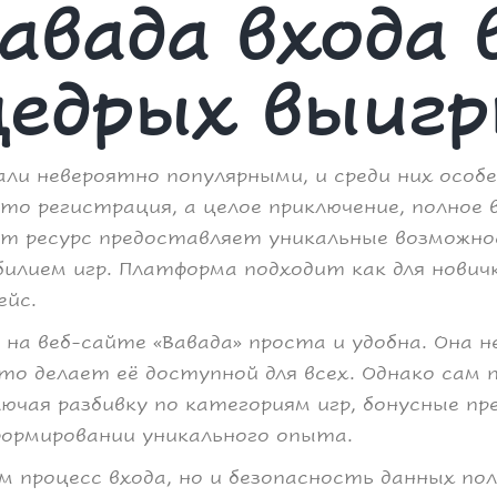
авада входа 
щедрых выиг
али невероятно популярными, и среди них особ
то регистрация, а целое приключение, полное 
от ресурс предоставляет уникальные возможно
илием игр. Платформа подходит как для новичк
ейс.
на веб-сайте «Вавада» проста и удобна. Она 
о делает её доступной для всех. Однако сам п
ючая разбивку по категориям игр, бонусные п
формировании уникального опыта.
 процесс входа, но и безопасность данных пол