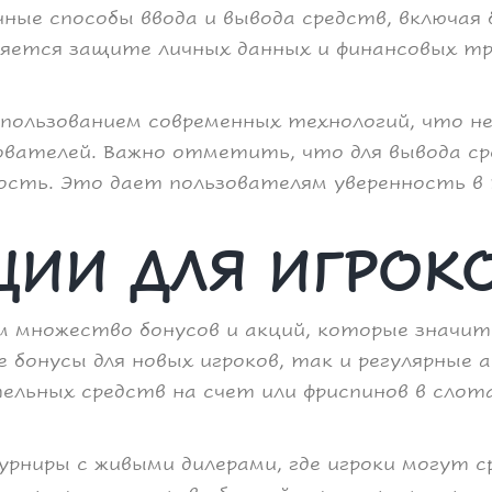
ные способы ввода и вывода средств, включая
ляется защите личных данных и финансовых тр
спользованием современных технологий, что 
ователей. Важно отметить, что для вывода ср
ость. Это дает пользователям уверенность в 
ЦИИ ДЛЯ ИГРОК
ям множество бонусов и акций, которые значи
бонусы для новых игроков, так и регулярные 
ельных средств на счет или фриспинов в слота
ниры с живыми дилерами, где игроки могут сра