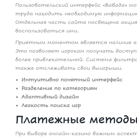
Пользовательский интерфейс «Вавада» м
труда находить необходимую информацию.
Отдельная часть сайта посвящена акция
воспользоваться ими.
Приятным моментом является наличие а
Это позволяет игрокам получать доступ
более привлекательной. Система фильтр
также отслеживать свои выигрыши.
Интуитивно понятный интерфейс
Разделение по категориям
Адаптивный дизайн
Легкость поиска игр
Платежные методы
При выборе онлайн-казино важным аспек