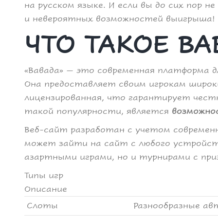
на русском языке. И если вы до сих пор 
и невероятных возможностей выигрыша!
ЧТО ТАКОЕ ВА
«Вавада» — это современная платформа д
Она предоставляет своим игрокам широк
лицензированная, что гарантирует чест
такой популярности, является
возможно
Веб-сайт разработан с учетом современ
может зайти на сайт с любого устройст
азартными играми, но и турнирами с при
Типы игр
Описание
Слоты
Разнообразные ав