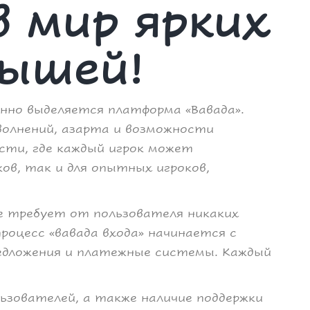
в мир ярких
рышей!
енно выделяется платформа «Вавада».
волнений, азарта и возможности
сти, где каждый игрок может
ов, так и для опытных игроков,
не требует от пользователя никаких
роцесс «вавада входа» начинается с
редложения и платежные системы. Каждый
ьзователей, а также наличие поддержки