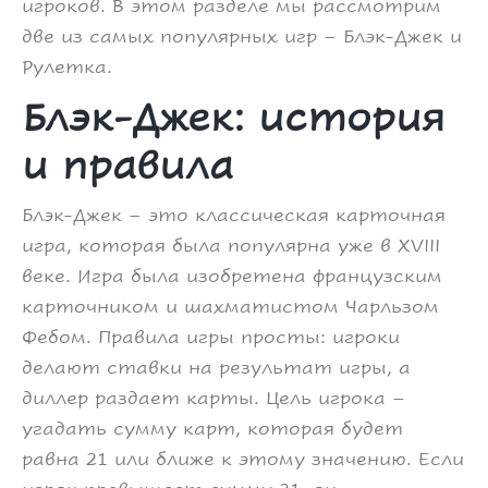
игроков. В этом разделе мы рассмотрим
две из самых популярных игр – Блэк-Джек и
Рулетка.
Блэк-Джек: история
и правила
Блэк-Джек – это классическая карточная
игра, которая была популярна уже в XVIII
веке. Игра была изобретена французским
карточником и шахматистом Чарльзом
Фебом. Правила игры просты: игроки
делают ставки на результат игры, а
диллер раздает карты. Цель игрока –
угадать сумму карт, которая будет
равна 21 или ближе к этому значению. Если