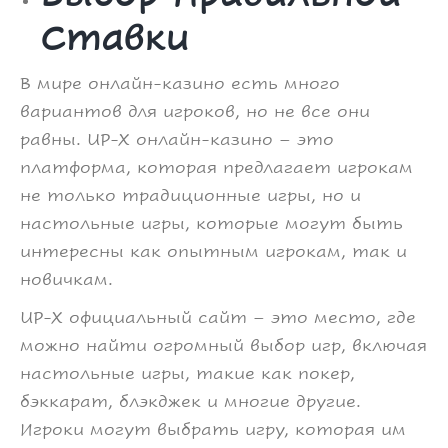
Ставки
В мире онлайн-казино есть много
вариантов для игроков, но не все они
равны. UP-X онлайн-казино – это
платформа, которая предлагает игрокам
не только традиционные игры, но и
настольные игры, которые могут быть
интересны как опытным игрокам, так и
новичкам.
UP-X официальный сайт – это место, где
можно найти огромный выбор игр, включая
настольные игры, такие как покер,
бэккарат, блэкджек и многие другие.
Игроки могут выбрать игру, которая им