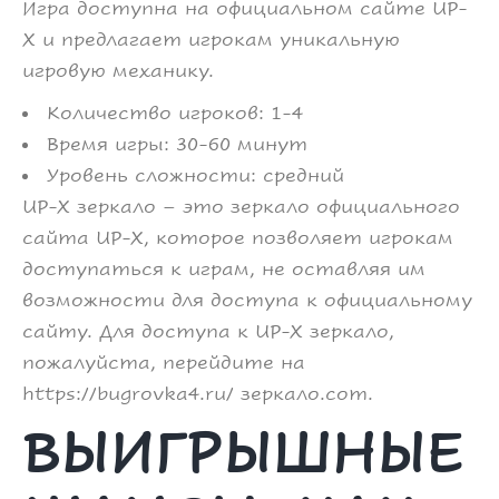
Игра доступна на официальном сайте UP-
X и предлагает игрокам уникальную
игровую механику.
Количество игроков: 1-4
Время игры: 30-60 минут
Уровень сложности: средний
UP-X зеркало – это зеркало официального
сайта UP-X, которое позволяет игрокам
доступаться к играм, не оставляя им
возможности для доступа к официальному
сайту. Для доступа к UP-X зеркало,
пожалуйста, перейдите на
https://bugrovka4.ru/ зеркало.com.
ВЫИГРЫШНЫЕ