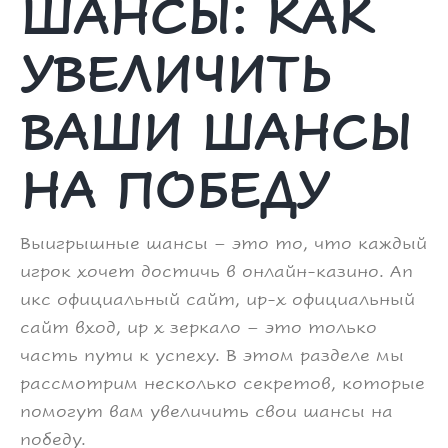
ШАНСЫ: КАК
УВЕЛИЧИТЬ
ВАШИ ШАНСЫ
НА ПОБЕДУ
Выигрышные шансы – это то, что каждый
игрок хочет достичь в онлайн-казино. Ап
икс официальный сайт, up-x официальный
сайт вход, up x зеркало – это только
часть пути к успеху. В этом разделе мы
рассмотрим несколько секретов, которые
помогут вам увеличить свои шансы на
победу.