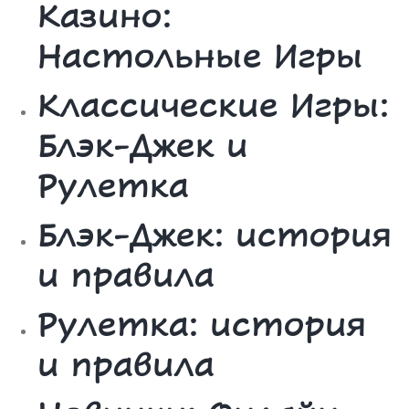
Казино:
Настольные Игры
Классические Игры:
Блэк-Джек и
Рулетка
Блэк-Джек: история
и правила
Рулетка: история
и правила