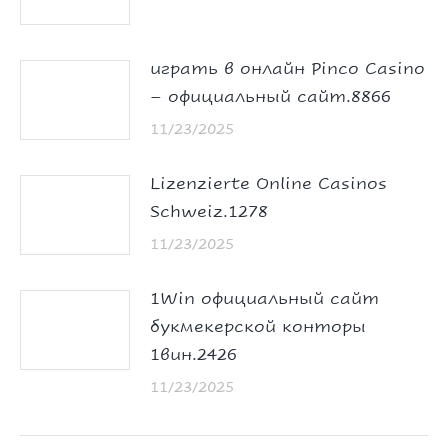
играть в онлайн Pinco Casino
– официальный сайт.8866
11/23/2025
Lizenzierte Online Casinos
Schweiz.1278
11/23/2025
1Win официальный сайт
букмекерской конторы
1вин.2426
11/23/2025