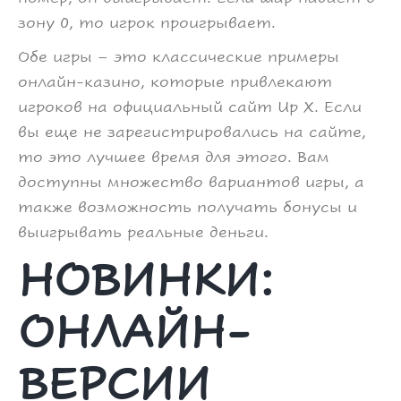
зону 0, то игрок проигрывает.
Обе игры – это классические примеры
онлайн-казино, которые привлекают
игроков на официальный сайт Up X. Если
вы еще не зарегистрировались на сайте,
то это лучшее время для этого. Вам
доступны множество вариантов игры, а
также возможность получать бонусы и
выигрывать реальные деньги.
НОВИНКИ:
ОНЛАЙН-
ВЕРСИИ