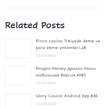
:
Related Posts
Pinco casino Trkiyede deme ve
para ekme yntemleri.28
11/23/2025
Dragon Money Драгон Мани
мобильная версия.4085
11/23/2025
Glory Casino Android App.836
11/23/2025