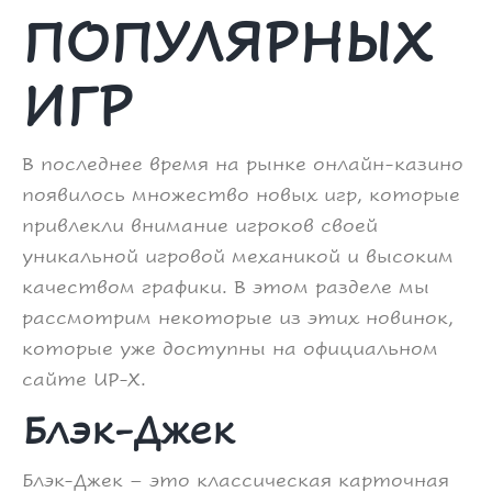
ПОПУЛЯРНЫХ
ИГР
В последнее время на рынке онлайн-казино
появилось множество новых игр, которые
привлекли внимание игроков своей
уникальной игровой механикой и высоким
качеством графики. В этом разделе мы
рассмотрим некоторые из этих новинок,
которые уже доступны на официальном
сайте UP-X.
Блэк-Джек
Блэк-Джек – это классическая карточная