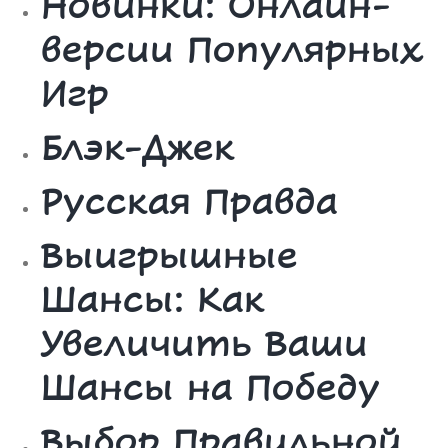
Новинки: Онлайн-
версии Популярных
Игр
Блэк-Джек
Русская Правда
Выигрышные
Шансы: Как
Увеличить Ваши
Шансы на Победу
Выбор Правильной