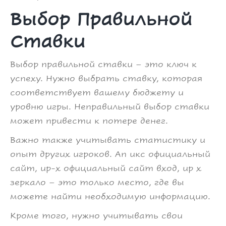
Выбор Правильной
Ставки
Выбор правильной ставки – это ключ к
успеху. Нужно выбрать ставку, которая
соответствует вашему бюджету и
уровню игры. Неправильный выбор ставки
может привести к потере денег.
Важно также учитывать статистику и
опыт других игроков. Ап икс официальный
сайт, up-x официальный сайт вход, up x
зеркало – это только место, где вы
можете найти необходимую информацию.
Кроме того, нужно учитывать свои