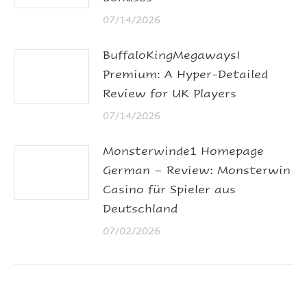
07/14/2026
BuffaloKingMegawaysI
Premium: A Hyper-Detailed
Review for UK Players
07/14/2026
Monsterwinde1 Homepage
German – Review: Monsterwin
Casino für Spieler aus
Deutschland
07/02/2026