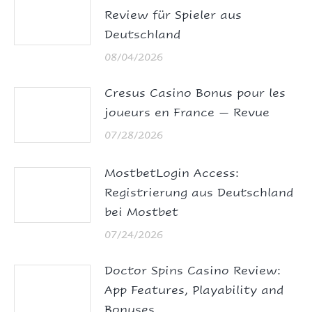
Review für Spieler aus
Deutschland
08/04/2026
Cresus Casino Bonus pour les
joueurs en France — Revue
07/28/2026
MostbetLogin Access:
Registrierung aus Deutschland
bei Mostbet
07/24/2026
Doctor Spins Casino Review:
App Features, Playability and
Bonuses