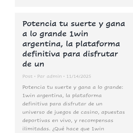
Potencia tu suerte y gana
a lo grande 1win
argentina, la plataforma
definitiva para disfrutar
de un
Post
Par
admin
11/14/2025
Potencia tu suerte y gana a lo grande:
1win argentina, la plataforma
definitiva para disfrutar de un
universo de juegos de casino, apuestas
deportivas en vivo, y recompensas
ilimitadas. ¿Qué hace que 1win