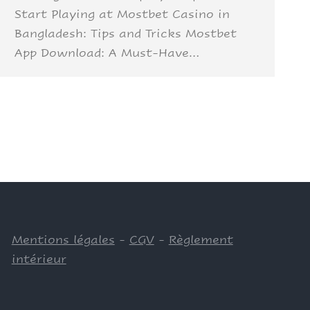
Start Playing at Mostbet Casino in
Bangladesh: Tips and Tricks Mostbet
App Download: A Must-Have…
Mentions légales
-
CGV
-
Règlement
intérieur