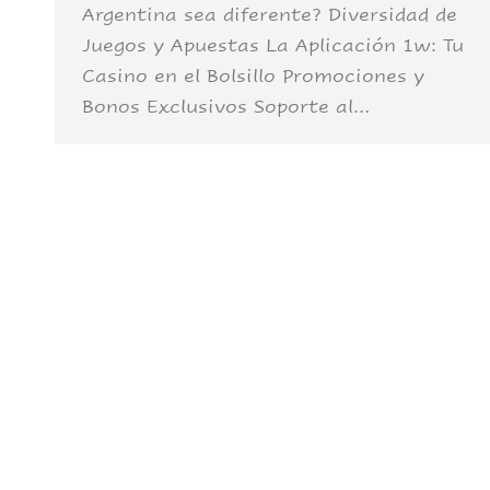
Argentina sea diferente? Diversidad de
Juegos y Apuestas La Aplicación 1w: Tu
Casino en el Bolsillo Promociones y
Bonos Exclusivos Soporte al…