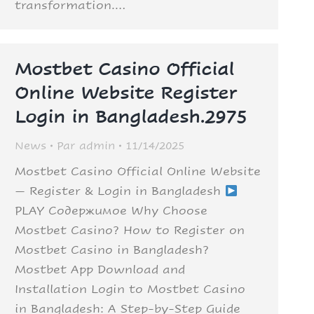
transformation.…
Mostbet Casino Official
Online Website Register
Login in Bangladesh.2975
News
Par
admin
11/14/2025
Mostbet Casino Official Online Website
— Register & Login in Bangladesh
PLAY Содержимое Why Choose
Mostbet Casino? How to Register on
Mostbet Casino in Bangladesh?
Mostbet App Download and
Installation Login to Mostbet Casino
in Bangladesh: A Step-by-Step Guide