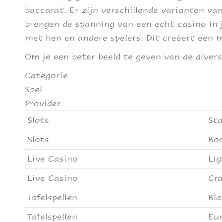
baccarat. Er zijn verschillende varianten van
brengen de spanning van een echt casino in 
met hen en andere spelers. Dit creëert een m
Om je een beter beeld te geven van de divers
Categorie
Spel
Provider
Slots
St
Slots
Bo
Live Casino
Lig
Live Casino
Cr
Tafelspellen
Bla
Tafelspellen
Eu