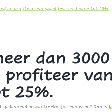
red en profiteer van dagelijkse cashback tot 25%.
eer dan 3000 
 profiteer van
t 25%.
d spelaanbod en aantrekkelijke bonussen? Dan is
b