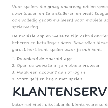
Voor spelers die graag onderweg willen spel
downloaden en te installeren en biedt toega
ook volledig geoptimaliseerd voor mobiele a
spelervaring.
De mobiele app en website zijn gebruiksvrie
beheren en betalingen doen. Bovendien biede
gerust hart kunt spelen waar je ook bent.
Download de Android-app
Open de website in je mobiele browser
Maak een account aan of log in
Stort geld en begin met spelen!
KLANTENSERVI
betonred biedt uitstekende klantenservice di