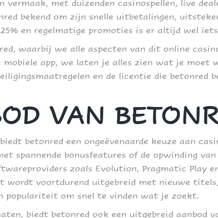
n vermaak, met duizenden casinospellen, live dea
ed bekend om zijn snelle uitbetalingen, uitsteken
5% en regelmatige promoties is er altijd wel iets 
nred, waarbij we alle aspecten van dit online cas
mobiele app, we laten je alles zien wat je moet 
eiligingsmaatregelen en de licentie die betonred b
BOD VAN BETON
biedt betonred een ongeëvenaarde keuze aan casino
t spannende bonusfeatures of de opwinding van li
ftwareproviders zoals Evolution, Pragmatic Play e
 wordt voortdurend uitgebreid met nieuwe titels, 
en populariteit om snel te vinden wat je zoekt.
ten, biedt betonred ook een uitgebreid aanbod van