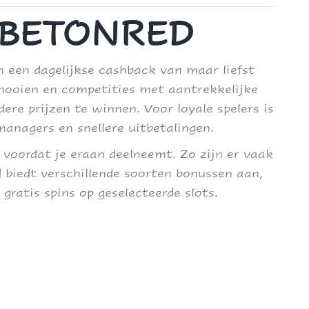
 BETONRED
n een dagelijkse cashback van maar liefst
ernooien en competities met aantrekkelijke
dere prijzen te winnen. Voor loyale spelers is
anagers en snellere uitbetalingen.
 voordat je eraan deelneemt. Zo zijn er vaak
 biedt verschillende soorten bonussen aan,
ratis spins op geselecteerde slots.