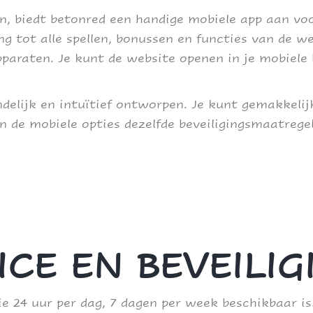
en, biedt betonred een handige mobiele app aan voo
ng tot alle spellen, bonussen en functies van de w
pparaten. Je kunt de website openen in je mobiele
ndelijk en intuïtief ontworpen. Je kunt gemakkelij
n de mobiele opties dezelfde beveiligingsmaatregel
CE EN BEVEILIG
e 24 uur per dag, 7 dagen per week beschikbaar is.