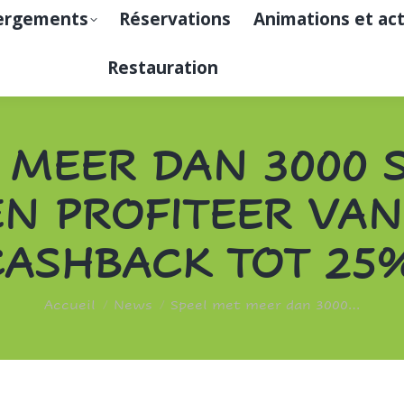
ergements
Réservations
Animations et act
Restauration
 MEER DAN 3000 S
N PROFITEER VAN
CASHBACK TOT 25%
Vous êtes ici :
Accueil
News
Speel met meer dan 3000…