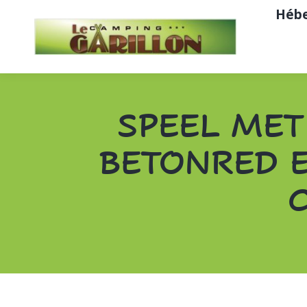
Héb
SPEEL MET
BETONRED E