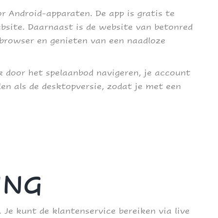
r Android-apparaten. De app is gratis te
ebsite. Daarnaast is de website van betonred
 browser en genieten van een naadloze
k door het spelaanbod navigeren, je account
en als de desktopversie, zodat je met een
ING
 Je kunt de klantenservice bereiken via live