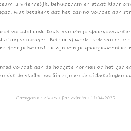
team is vriendelijk, behulpzaam en staat klaar om
açao, wat betekent dat het casino voldoet aan stre
red verschillende tools aan om je speergewoonten 
uitsluiting aanvragen. Betonred werkt ook samen met
len door je bewust te zijn van je speergewoonten e
nred voldoet aan de hoogste normen op het gebied 
 dat de spellen eerlijk zijn en de uitbetalingen c
Catégorie :
News
Par
admin
11/04/2025