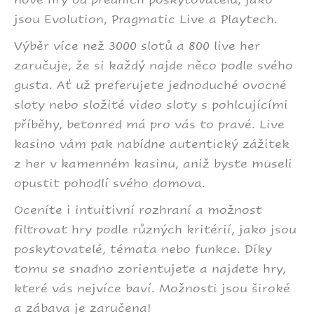
jsou Evolution, Pragmatic Live a Playtech.
Výběr více než 3000 slotů a 800 live her
zaručuje, že si každý najde něco podle svého
gusta. Ať už preferujete jednoduché ovocné
sloty nebo složité video sloty s pohlcujícími
příběhy, betonred má pro vás to pravé. Live
kasino vám pak nabídne autentický zážitek
z her v kamenném kasinu, aniž byste museli
opustit pohodlí svého domova.
Oceníte i intuitivní rozhraní a možnost
filtrovat hry podle různých kritérií, jako jsou
poskytovatelé, témata nebo funkce. Díky
tomu se snadno zorientujete a najdete hry,
které vás nejvíce baví. Možnosti jsou široké
a zábava je zaručena!