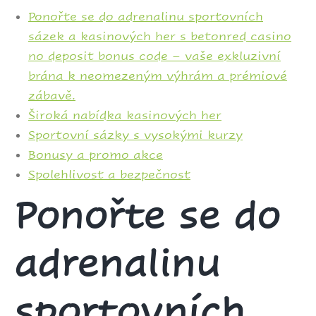
Ponořte se do adrenalinu sportovních
sázek a kasinových her s betonred casino
no deposit bonus code – vaše exkluzivní
brána k neomezeným výhrám a prémiové
zábavě.
Široká nabídka kasinových her
Sportovní sázky s vysokými kurzy
Bonusy a promo akce
Spolehlivost a bezpečnost
Ponořte se do
adrenalinu
sportovních