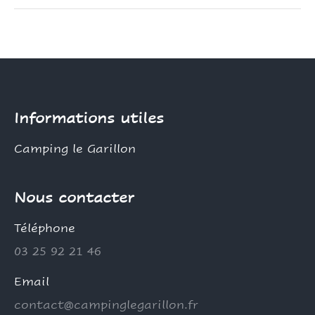
Informations utiles
Camping le Garillon
Nous contacter
Téléphone
03 25 92 21 46
Email
contact@campinglegarillon.fr