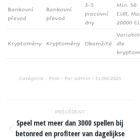
3-5
Min. 50
Bankovní
Bankovní
pracovní
EUR, Ma
převod
převod
dny
20000 E
Variabil
Kryptoměny
Kryptoměny
Okamžitě
dle
kryptom
Catégorie :
Post
Par
admin
11/04/2025
NAVIGATION
PRÉCÉDENT
ARTICLE
Speel met meer dan 3000 spellen bij
betonred en profiteer van dagelijkse
Article