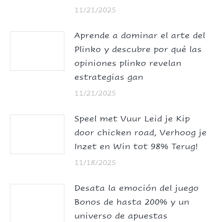
11/21/2025
Aprende a dominar el arte del
Plinko y descubre por qué las
opiniones plinko revelan
estrategias gan
11/21/2025
Speel met Vuur Leid je Kip
door chicken road, Verhoog je
Inzet en Win tot 98% Terug!
11/18/2025
Desata la emoción del juego
Bonos de hasta 200% y un
universo de apuestas