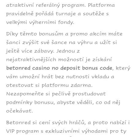
atraktivní referálný program. Platforma
pravidelně pořádá turnaje a soutěže s
velkými výherními fondy.
Díky těmto bonusům a promo akcím máte
šanci zvýšit své šance na výhru a užít si
ještě více zábavy. Jednou z
nejatraktivnějších možností je získání
betonred casino no deposit bonus code
, který
vám umožní hrát bez nutnosti vkladu a
otestovat si platformu zdarma.
Nezapomeňte si pečlivě prostudovat
podmínky bonusu, abyste věděli, co od něj
očekávat.
Betonred si cení svých hráčů, a proto nabízí i
VIP program s exkluzivními výhodami pro ty