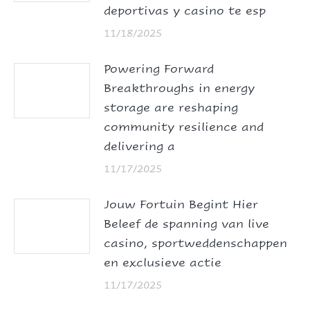
deportivas y casino te esp
11/18/2025
Powering Forward
Breakthroughs in energy
storage are reshaping
community resilience and
delivering a
11/17/2025
Jouw Fortuin Begint Hier
Beleef de spanning van live
casino, sportweddenschappen
en exclusieve actie
11/17/2025