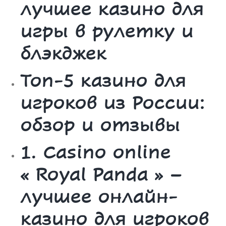
лучшее казино для
игры в рулетку и
блэкджек
Топ-5 казино для
игроков из России:
обзор и отзывы
1. Casino online
« Royal Panda » –
лучшее онлайн-
казино для игроков