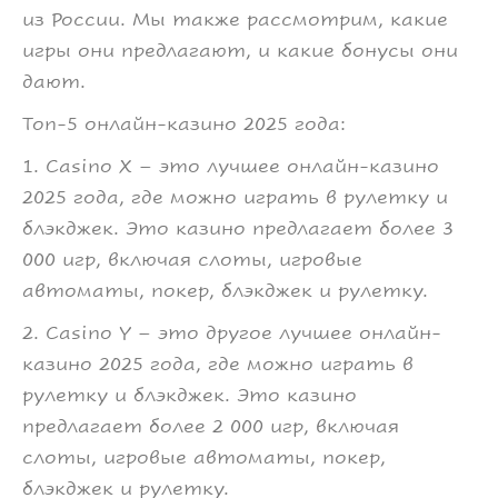
из России. Мы также рассмотрим, какие
игры они предлагают, и какие бонусы они
дают.
Топ-5 онлайн-казино 2025 года:
1. Casino X – это лучшее онлайн-казино
2025 года, где можно играть в рулетку и
блэкджек. Это казино предлагает более 3
000 игр, включая слоты, игровые
автоматы, покер, блэкджек и рулетку.
2. Casino Y – это другое лучшее онлайн-
казино 2025 года, где можно играть в
рулетку и блэкджек. Это казино
предлагает более 2 000 игр, включая
слоты, игровые автоматы, покер,
блэкджек и рулетку.