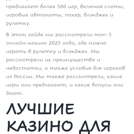
предлагает более 500 игр, включая слоты,
игровые автоматы, покер, блэкджек и
рулетку.
В этом гайде мы рассмотрели топ-5
онлайн-казино 2025 года, где можно
играть в рулетку и блэкджек. Мы
рассмотрели их преимущества и
недостатки, а также условия для игроков
из России. Мы также рассмотрели, какие
игры они предлагают, и какие бонусы они
дают.
ЛУЧШИЕ
КАЗИНО ДЛЯ