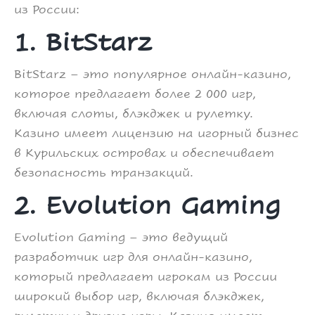
из России:
1.
BitStarz
BitStarz – это популярное онлайн-казино,
которое предлагает более 2 000 игр,
включая слоты, блэкджек и рулетку.
Казино имеет лицензию на игорный бизнес
в Курильских островах и обеспечивает
безопасность транзакций.
2.
Evolution Gaming
Evolution Gaming – это ведущий
разработчик игр для онлайн-казино,
который предлагает игрокам из России
широкий выбор игр, включая блэкджек,