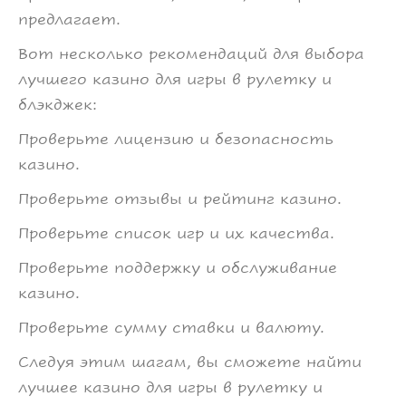
предлагает.
Вот несколько рекомендаций для выбора
лучшего казино для игры в рулетку и
блэкджек:
Проверьте лицензию и безопасность
казино.
Проверьте отзывы и рейтинг казино.
Проверьте список игр и их качества.
Проверьте поддержку и обслуживание
казино.
Проверьте сумму ставки и валюту.
Следуя этим шагам, вы сможете найти
лучшее казино для игры в рулетку и