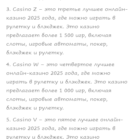
3. Casino Z – это третье лучшее онлайн-
казино 2025 года, где можно играть в
рулетку и блэкджек. Это казино
предлагает более 1 500 игр, включая
слоты, игровые автоматы, покер,
блэкджек и рулетку.
4. Casino W – это четвертое лучшее
онлайн-казино 2025 года, где можно
играть в рулетку и блэкджек. Это казино
предлагает более 1 000 игр, включая
слоты, игровые автоматы, покер,
блэкджек и рулетку.
5. Casino V – это пятое лучшее онлайн-
казино 2025 года, где можно играть в
рулетку и блэкджек. Это казино