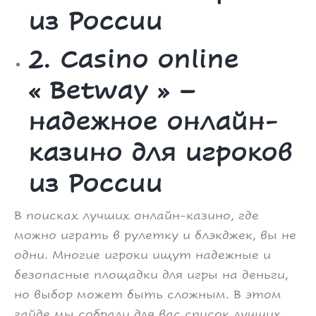
из России
2. Casino online
« Betway » –
надежное онлайн-
казино для игроков
из России
В поисках лучших онлайн-казино, где
можно играть в рулетку и блэкджек, вы не
одни. Многие игроки ищут надежные и
безопасные площадки для игры на деньги,
но выбор может быть сложным. В этом
гайде мы собрали для вас список лучших