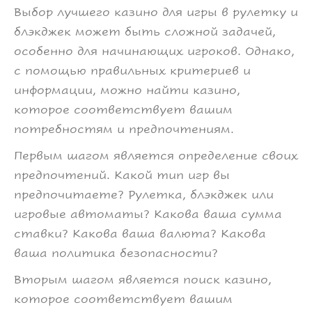
Выбор лучшего казино для игры в рулетку и
блэкджек может быть сложной задачей,
особенно для начинающих игроков. Однако,
с помощью правильных критериев и
информации, можно найти казино,
которое соответствует вашим
потребностям и предпочтениям.
Первым шагом является определение своих
предпочтений. Какой тип игр вы
предпочитаете? Рулетка, блэкджек или
игровые автоматы? Какова ваша сумма
ставки? Какова ваша валюта? Какова
ваша политика безопасности?
Вторым шагом является поиск казино,
которое соответствует вашим