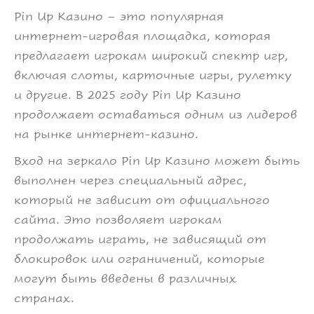
Pin Up Казино – это популярная
интернет-игровая площадка, которая
предлагает игрокам широкий спектр игр,
включая слоты, карточные игры, рулетку
и другие. В 2025 году Pin Up Казино
продолжает оставаться одним из лидеров
на рынке интернет-казино.
Вход на зеркало Pin Up Казино может быть
выполнен через специальный адрес,
который не зависит от официального
сайта. Это позволяет игрокам
продолжать играть, не зависящий от
блокировок или ограничений, которые
могут быть введены в различных
странах.