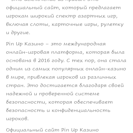
официальный сайт, который предлагает
игрокам широкий спектр азартных игр,
включая слоты, карточные игры, рулетку
и другие.
Pin Up Казино – это международная
онлайн-игровая платформа, которая была
основана в 2016 году. С тех пор, она стала
одним из самых популярных онлайн-казино
в мире, привлекая игроков из различных
стран. Это достигается благодаря своей
надежной и проверенной системе
безопасности, которая обеспечивает
безопасность и конфиденциальность
игроков.
Официальный сайт Pin Up Казино