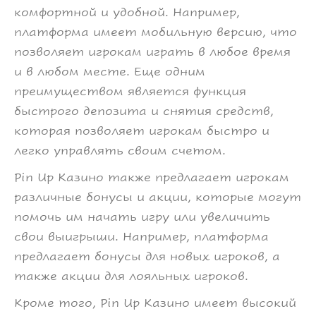
комфортной и удобной. Например,
платформа имеет мобильную версию, что
позволяет игрокам играть в любое время
и в любом месте. Еще одним
преимуществом является функция
быстрого депозита и снятия средств,
которая позволяет игрокам быстро и
легко управлять своим счетом.
Pin Up Казино также предлагает игрокам
различные бонусы и акции, которые могут
помочь им начать игру или увеличить
свои выигрыши. Например, платформа
предлагает бонусы для новых игроков, а
также акции для лояльных игроков.
Кроме того, Pin Up Казино имеет высокий