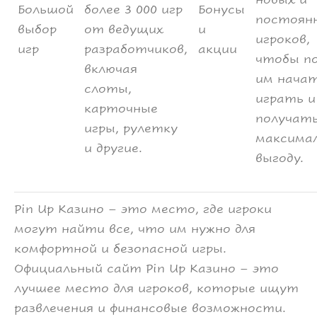
Большой
более 3 000 игр
Бонусы
постоян
выбор
от ведущих
и
игроков,
игр
разработчиков,
акции
чтобы п
включая
им нача
слоты,
играть и
карточные
получат
игры, рулетку
максима
и другие.
выгоду.
Pin Up Казино – это место, где игроки
могут найти все, что им нужно для
комфортной и безопасной игры.
Официальный сайт Pin Up Казино – это
лучшее место для игроков, которые ищут
развлечения и финансовые возможности.