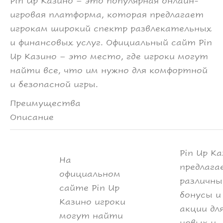
Pin Up Казино – это популярная онлайн-
игровая платформа, которая предлагает
игрокам широкий спектр развлекательных
и финансовых услуг. Официальный сайт Pin
Up Казино – это место, где игроки могут
найти все, что им нужно для комфортной
и безопасной игры.
Преимущества
Описание
Pin Up К
На
предлага
официальном
различны
сайте Pin Up
бонусы и
Казино игроки
акции дл
могут найти
новых и