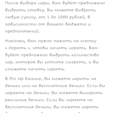
После выбора игры, вам будет предложено
выбрать ставку. Вы можете выбрать
любую сумму, от 1 до 1000 рублей, в
зависимости от вашего бюджета и
предпочтений.
Наконец, вам нужно нажать на кнопку
« Играть », чтобы начать играть. Вам
будет предложено выбрать количество
игр, которое вы хотите сыграть, и вы
сможете начать играть.
В Pin Up Казино, вы можете играть на
деньги или на бесплатные деньги. Если вы
играете на деньги, вы можете выиграть
реальные деньги. Если вы играете на
бесплатные деньги, вы можете играть