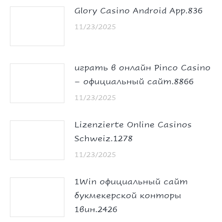
Glory Casino Android App.836
11/23/2025
играть в онлайн Pinco Casino
– официальный сайт.8866
11/23/2025
Lizenzierte Online Casinos
Schweiz.1278
11/23/2025
1Win официальный сайт
букмекерской конторы
1вин.2426