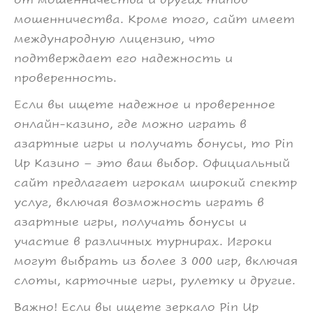
мошенничества. Кроме того, сайт имеет
международную лицензию, что
подтверждает его надежность и
проверенность.
Если вы ищете надежное и проверенное
онлайн-казино, где можно играть в
азартные игры и получать бонусы, то Pin
Up Казино – это ваш выбор. Официальный
сайт предлагает игрокам широкий спектр
услуг, включая возможность играть в
азартные игры, получать бонусы и
участие в различных турнирах. Игроки
могут выбрать из более 3 000 игр, включая
слоты, карточные игры, рулетку и другие.
Важно! Если вы ищете зеркало Pin Up