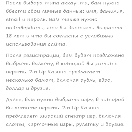
После выбора типа аккаунта, вам нужно
ввести свои личные данные: имя, фамилия,
email и пароль. Вам также нужно
подтвердить, что вы достигли возраста
18 лет и что вы согласны с условиями
использования сайта.
После регистрации, вам будет предложено
выбрать валюту, в которой вы хотите
играть. Pin Up Казино предлагает
несколько валют, включая рубль, евро,
доллар и другие.
Далее, вам нужно выбрать игру, в которой
вы хотите играть. Pin Up Казино
предлагает широкий спектр игр, включая
слоты, карточные игры, рулетку и другие.