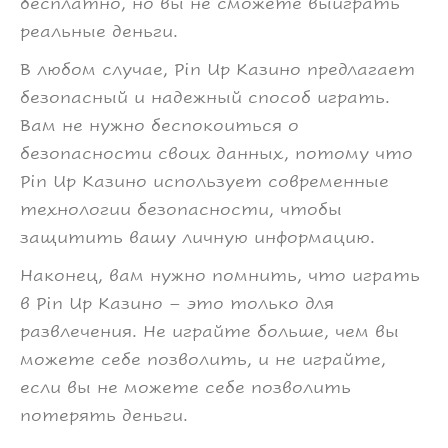
бесплатно, но вы не сможете выиграть
реальные деньги.
В любом случае, Pin Up Казино предлагает
безопасный и надежный способ играть.
Вам не нужно беспокоиться о
безопасности своих данных, потому что
Pin Up Казино использует современные
технологии безопасности, чтобы
защитить вашу личную информацию.
Наконец, вам нужно помнить, что играть
в Pin Up Казино – это только для
развлечения. Не играйте больше, чем вы
можете себе позволить, и не играйте,
если вы не можете себе позволить
потерять деньги.