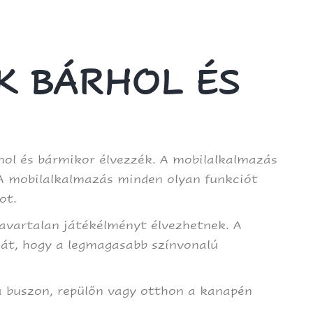
K BÁRHOL ÉS
hol és bármikor élvezzék. A mobilalkalmazás
. A mobilalkalmazás minden olyan funkciót
ot.
zavartalan játékélményt élvezhetnek. A
sát, hogy a legmagasabb színvonalú
 a buszon, repülőn vagy otthon a kanapén