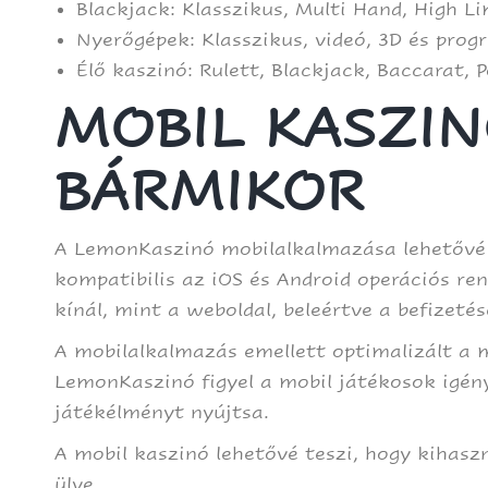
Blackjack: Klasszikus, Multi Hand, High L
Nyerőgépek: Klasszikus, videó, 3D és prog
Élő kaszinó: Rulett, Blackjack, Baccarat, 
MOBIL KASZIN
BÁRMIKOR
A LemonKaszinó mobilalkalmazása lehetővé t
kompatibilis az iOS és Android operációs re
kínál, mint a weboldal, beleértve a befizeté
A mobilalkalmazás emellett optimalizált a m
LemonKaszinó figyel a mobil játékosok igén
játékélményt nyújtsa.
A mobil kaszinó lehetővé teszi, hogy kihasz
ülve.