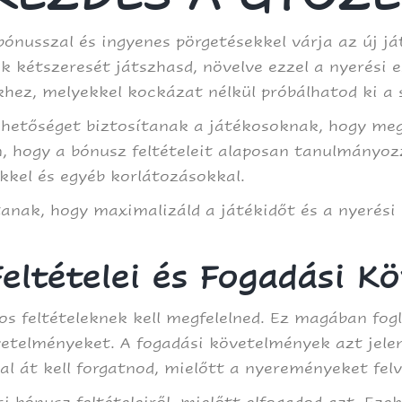
ónusszal és ingyenes pörgetésekkel várja az új j
k kétszeresét játszhasd, növelve ezzel a nyerési e
khez, melyekkel kockázat nélkül próbálhatod ki a 
lehetőséget biztosítanak a játékosoknak, hogy meg
 hogy a bónusz feltételeit alaposan tanulmányozz
kkel és egyéb korlátozásokkal.
tanak, hogy maximalizáld a játékidőt és a nyerés
Feltételei és Fogadási 
s feltételeknek kell megfelelned. Ez magában fogl
vetelményeket. A fogadási követelmények azt jelen
l át kell forgatnod, mielőtt a nyereményeket felv