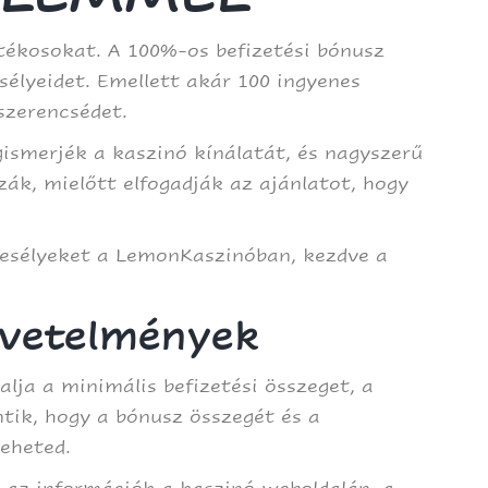
átékosokat. A 100%-os befizetési bónusz
sélyeidet. Emellett akár 100 ingyenes
szerencsédet.
ismerjék a kaszinó kínálatát, és nagyszerű
ák, mielőtt elfogadják az ajánlatot, hogy
i esélyeket a LemonKaszinóban, kezdve a
Követelmények
alja a minimális befizetési összeget, a
tik, hogy a bónusz összegét és a
eheted.