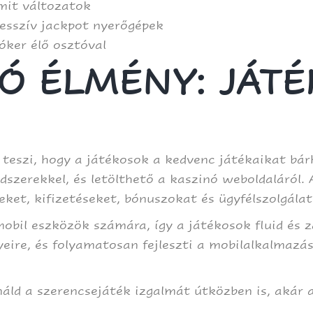
imit változatok
resszív jackpot nyerőgépek
Póker élő osztóval
Ó ÉLMÉNY: JÁTÉ
eszi, hogy a játékosok a kedvenc játékaikat bár
ndszerekkel, és letölthető a kaszinó weboldaláról
seket, kifizetéseket, bónuszokat és ügyfélszolgálat
obil eszközök számára, így a játékosok fluid és 
yeire, és folyamatosan fejleszti a mobilalkalmazá
náld a szerencsejáték izgalmát útközben is, akár