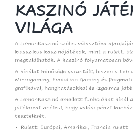
KASZINÓ JÁTÉ
VILÁGA
A LemonKaszinó széles választéka apropójá
klasszikus kaszinójátékok, mint a rulett, b
megtalálhatók. A kaszinó folyamatosan bővít
A kínálat minősége garantált, hiszen a Lemo
Microgaming, Evolution Gaming és Pragmatic
grafikával, hanghatásokkal és izgalmas ját
A LemonKaszinó emellett funkciókat kínál a
játékokat anélkül, hogy valódi pénzt kockáz
tesztelését.
Rulett: Európai, Amerikai, Francia rulett