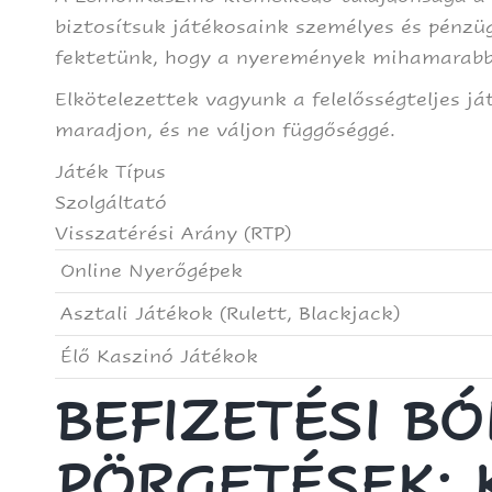
biztosítsuk játékosaink személyes és pénzü
fektetünk, hogy a nyeremények mihamarabb 
Elkötelezettek vagyunk a felelősségteljes já
maradjon, és ne váljon függőséggé.
Játék Típus
Szolgáltató
Visszatérési Arány (RTP)
Online Nyerőgépek
Asztali Játékok (Rulett, Blackjack)
Élő Kaszinó Játékok
BEFIZETÉSI B
PÖRGETÉSEK: