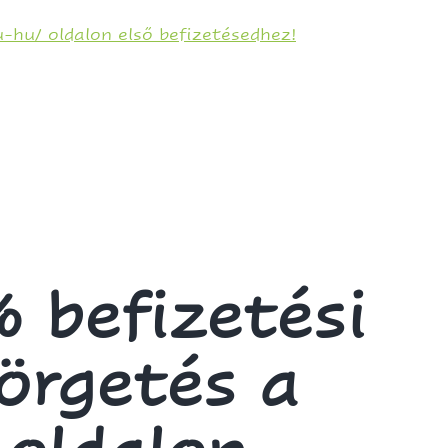
-hu/ oldalon első befizetésedhez!
 befizetési
örgetés a