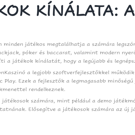
KOK KÍNÁLATA: 
n minden játékos megtalálhatja a számára legszór
lackjack, póker és baccarat, valamint modern nyer
i a játékok kínálatát, hogy a legújabb és legnépsz
nKaszinó a legjobb szoftverfejlesztőkkel működik
 Play. Ezek a fejlesztők a legmagasabb minőségű 
ékmenettel rendelkeznek.
 játékosok számára, mint például a demo játékmód
tatnának. Elősegítve a játékosok számára az új j