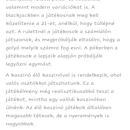
valamint modern variációkat is. A
blackjackben a játékosnak meg kell
közelítenie a 21-et, anélkül, hogy túllépné
azt. A rulettnél a játékosok a számlálón
játszanak, és megpróbálják eltalálni, hogy a
golyó melyik számra fog esni. A pókerben a
játékosok a lapjaik alapján próbálják
legyőzni egymást.
A kaszinó élő kaszinóval is rendelkezik, ahol
valós osztókkal játszhatunk. Ez a
játékélmény még realisztikusabbá teszi a
játékot, mintha egy valódi kaszinóban
ülnénk. Az élő kaszinó játékok általában
magasabb tétesek, de a nyeremények is
nagyobbak.