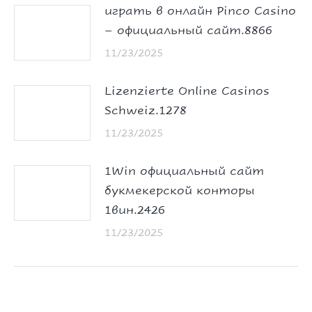
играть в онлайн Pinco Casino
– официальный сайт.8866
11/23/2025
Lizenzierte Online Casinos
Schweiz.1278
11/23/2025
1Win официальный сайт
букмекерской конторы
1вин.2426
11/23/2025