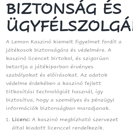
BIZTONSÁG ÉS
ÜGYFÉLSZOLGÁ
A Lemon Kaszinó kiemelt figyelmet fordít a
játékosok biztonságára és védelmére. A
kaszinó licencet birtokol, és szigorúan
betartja a játékiparban érvényes
szabályokat és előírásokat. Az adatok
védelme érdekében a kaszinó fejlett
titkosítási technológiát használ, így
biztosítva, hogy a személyes és pénzügyi
információk biztonságban maradjanak.
Licenc:
A kaszinó megbízható szervezet
által kiadott licenccel rendelkezik.