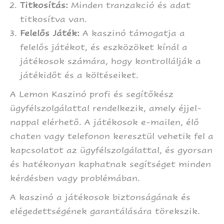
Titkosítás:
Minden tranzakció és adat
titkosítva van.
Felelős Játék:
A kaszinó támogatja a
felelős játékot, és eszközöket kínál a
játékosok számára, hogy kontrollálják a
játékidőt és a költéseiket.
A Lemon Kaszinó profi és segítőkész
ügyfélszolgálattal rendelkezik, amely éjjel-
nappal elérhető. A játékosok e-mailen, élő
chaten vagy telefonon keresztül vehetik fel a
kapcsolatot az ügyfélszolgálattal, és gyorsan
és hatékonyan kaphatnak segítséget minden
kérdésben vagy problémában.
A kaszinó a játékosok biztonságának és
elégedettségének garantálására törekszik.