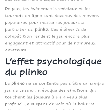
De plus, les événements spéciaux et les
tournois en ligne sont devenus des moyens
populaires pour inciter les joueurs à
participer au
plinko
. Ces éléments de
compétition rendent le jeu encore plus
engageant et attractif pour de nombreux
amateurs.
L’effet psychologique
du plinko
Le
plinko
ne se contente pas d’être un simple
jeu de casino ; il évoque des émotions qui
touchent les joueurs à un niveau plus
profond. Le suspens de voir où la balle va