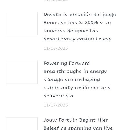
Desata la emoción del juego
Bonos de hasta 200% y un
universo de apuestas
deportivas y casino te esp
11/18/2025
Powering Forward
Breakthroughs in energy
storage are reshaping
community resilience and
delivering a
11/17/2025
Jouw Fortuin Begint Hier
Beleef de spanning van live