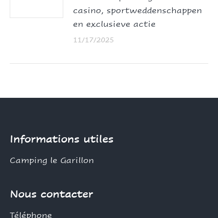
casino, sportweddenschappen
en exclusieve actie
11/17/2025
Informations utiles
Camping le Garillon
Nous contacter
Téléphone