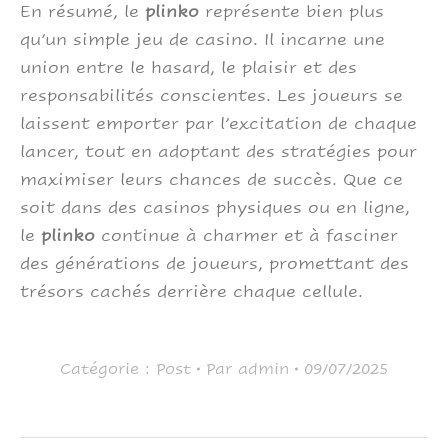
En résumé, le
plinko
représente bien plus
qu’un simple jeu de casino. Il incarne une
union entre le hasard, le plaisir et des
responsabilités conscientes. Les joueurs se
laissent emporter par l’excitation de chaque
lancer, tout en adoptant des stratégies pour
maximiser leurs chances de succès. Que ce
soit dans des casinos physiques ou en ligne,
le
plinko
continue à charmer et à fasciner
des générations de joueurs, promettant des
trésors cachés derrière chaque cellule.
Catégorie :
Post
Par
admin
09/07/2025