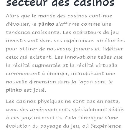
secteur des casinos
Alors que le monde des casinos continue
d’évoluer, le
plinko
s’affirme comme une
tendance croissante. Les opérateurs de jeu
investissent dans des expériences améliorées
pour attirer de nouveaux joueurs et fidéliser
ceux qui existent. Les innovations telles que
la réalité augmentée et la réalité virtuelle
commencent à émerger, introduisant une
nouvelle dimension dans la façon dont le
plinko
est joué.
Les casinos physiques ne sont pas en reste,
avec des aménagements spécialement dédiés
à ces jeux interactifs. Cela témoigne d’une
évolution du paysage du jeu, où l’expérience