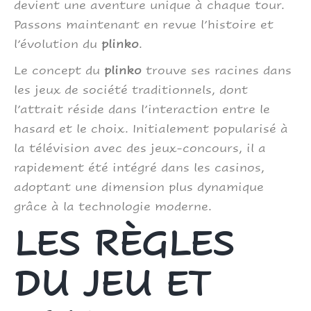
devient une aventure unique à chaque tour.
Passons maintenant en revue l’histoire et
l’évolution du
plinko
.
Le concept du
plinko
trouve ses racines dans
les jeux de société traditionnels, dont
l’attrait réside dans l’interaction entre le
hasard et le choix. Initialement popularisé à
la télévision avec des jeux-concours, il a
rapidement été intégré dans les casinos,
adoptant une dimension plus dynamique
grâce à la technologie moderne.
LES RÈGLES
DU JEU ET