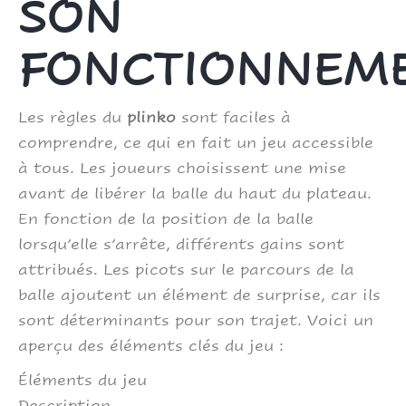
SON
FONCTIONNEM
Les règles du
plinko
sont faciles à
comprendre, ce qui en fait un jeu accessible
à tous. Les joueurs choisissent une mise
avant de libérer la balle du haut du plateau.
En fonction de la position de la balle
lorsqu’elle s’arrête, différents gains sont
attribués. Les picots sur le parcours de la
balle ajoutent un élément de surprise, car ils
sont déterminants pour son trajet. Voici un
aperçu des éléments clés du jeu :
Éléments du jeu
Description