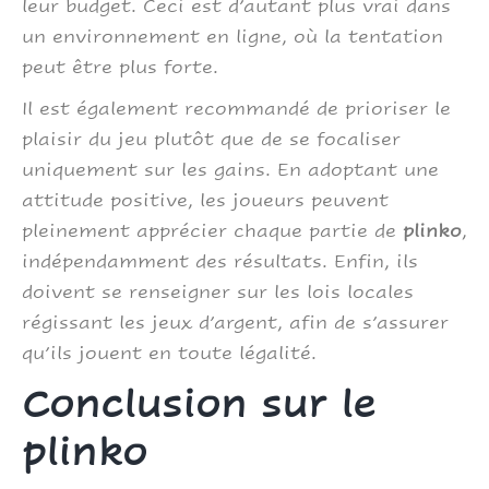
leur budget. Ceci est d’autant plus vrai dans
un environnement en ligne, où la tentation
peut être plus forte.
Il est également recommandé de prioriser le
plaisir du jeu plutôt que de se focaliser
uniquement sur les gains. En adoptant une
attitude positive, les joueurs peuvent
pleinement apprécier chaque partie de
plinko
,
indépendamment des résultats. Enfin, ils
doivent se renseigner sur les lois locales
régissant les jeux d’argent, afin de s’assurer
qu’ils jouent en toute légalité.
Conclusion sur le
plinko