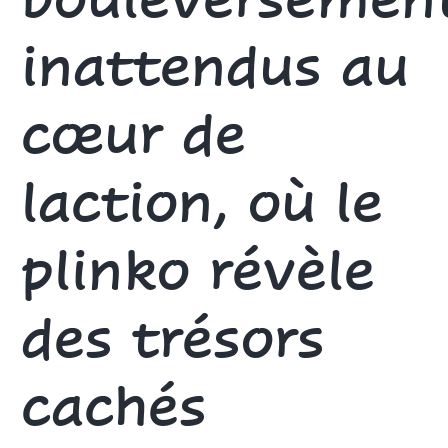
inattendus au
cœur de
laction, où le
plinko révèle
des trésors
cachés