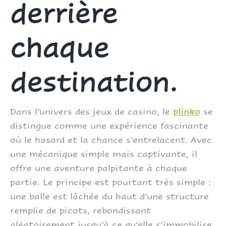
derrière
chaque
destination.
Dans l’univers des jeux de casino, le
plinko
se
distingue comme une expérience fascinante
où le hasard et la chance s’entrelacent. Avec
une mécanique simple mais captivante, il
offre une aventure palpitante à chaque
partie. Le principe est pourtant très simple :
une balle est lâchée du haut d’une structure
remplie de picots, rebondissant
aléatoirement jusqu’à ce qu’elle s’immobilise