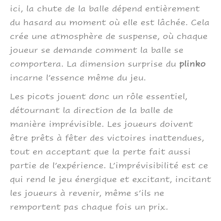
ici, la chute de la balle dépend entièrement
du hasard au moment où elle est lâchée. Cela
crée une atmosphère de suspense, où chaque
joueur se demande comment la balle se
comportera. La dimension surprise du
plinko
incarne l’essence même du jeu.
Les picots jouent donc un rôle essentiel,
détournant la direction de la balle de
manière imprévisible. Les joueurs doivent
être prêts à fêter des victoires inattendues,
tout en acceptant que la perte fait aussi
partie de l’expérience. L’imprévisibilité est ce
qui rend le jeu énergique et excitant, incitant
les joueurs à revenir, même s’ils ne
remportent pas chaque fois un prix.