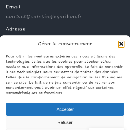
Email
contact@campinglegarillon.fr
Adresse
10 Rue des Anciens Combattants, 10500
Gérer le consentement
Radonvilliers
Pour offrir les meilleures expériences, nous utilisons des
Trouvez nous sur :
technologies telles que les cookies pour stocker et/ou
Facebook
Site
TripAdvisor
accéder aux informations des appareils. Le fait de consentir
page
Web
page
à ces technologies nous permettra de traiter des données
Mentions légales
-
CGV
-
Règlement intérieur
opens
page
opens
telles que le comportement de navigation ou les ID uniques
sur ce site. Le fait de ne pas consentir ou de retirer son
in
opens
in
consentement peut avoir un effet négatif sur certaines
new
in
new
caractéristiques et fonctions.
window
new
window
window
Accepter
Refuser