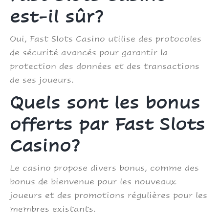
est-il sûr?
Oui, Fast Slots Casino utilise des protocoles
de sécurité avancés pour garantir la
protection des données et des transactions
de ses joueurs.
Quels sont les bonus
offerts par Fast Slots
Casino?
Le casino propose divers bonus, comme des
bonus de bienvenue pour les nouveaux
joueurs et des promotions régulières pour les
membres existants.