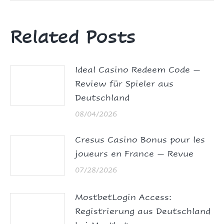
Related Posts
Ideal Casino Redeem Code —
Review für Spieler aus
Deutschland
08/04/2026
Cresus Casino Bonus pour les
joueurs en France — Revue
07/28/2026
MostbetLogin Access:
Registrierung aus Deutschland