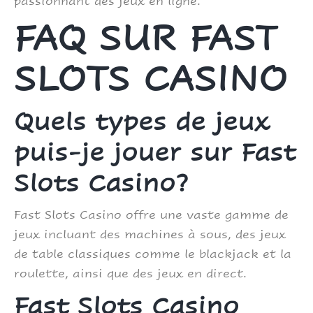
passionnant des jeux en ligne.
FAQ SUR FAST
SLOTS CASINO
Quels types de jeux
puis-je jouer sur Fast
Slots Casino?
Fast Slots Casino offre une vaste gamme de
jeux incluant des machines à sous, des jeux
de table classiques comme le blackjack et la
roulette, ainsi que des jeux en direct.
Fast Slots Casino