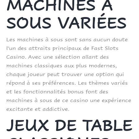
MACHINES À
SOUS VARIÉES
Les machines à sous sont sans aucun doute
l’un des attraits principaux de Fast Slots
Casino. Avec une sélection allant des
machines classiques aux plus modernes,
chaque joueur peut trouver une option qui
répond à ses préférences. Les thèmes variés
et les fonctionnalités bonus font des
machines à sous de ce casino une expérience
excitante et addictive.
JEUX DE TABLE