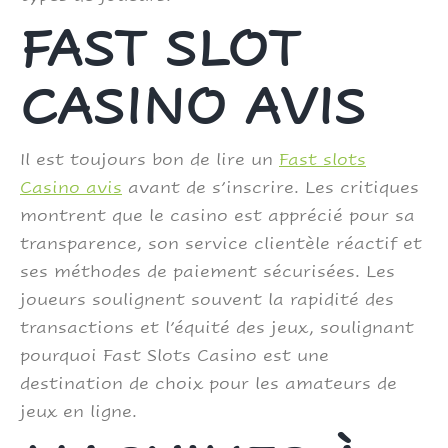
FAST SLOT
CASINO AVIS
Il est toujours bon de lire un
Fast slots
Casino avis
avant de s’inscrire. Les critiques
montrent que le casino est apprécié pour sa
transparence, son service clientèle réactif et
ses méthodes de paiement sécurisées. Les
joueurs soulignent souvent la rapidité des
transactions et l’équité des jeux, soulignant
pourquoi Fast Slots Casino est une
destination de choix pour les amateurs de
jeux en ligne.