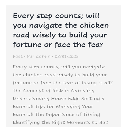
Every step counts; will
you navigate the chicken
road wisely to build your
fortune or face the fear
Post
Par
admin
08/31/2025
Every step counts; will you navigate
the chicken road wisely to build your
fortune or face the fear of losing it all?
The Concept of Risk in Gambling
Understanding House Edge Setting a
Bankroll Tips for Managing Your
Bankroll The Importance of Timing
Identifying the Right Moments to Bet