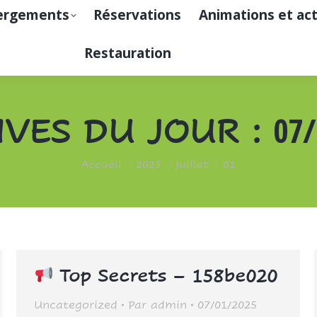
ergements
Réservations
Animations et act
Restauration
07/
IVES DU JOUR :
Vous êtes ici :
Accueil
2025
juillet
01
Top Secrets – 158be020
Uncategorized
Par
admin
07/01/2025