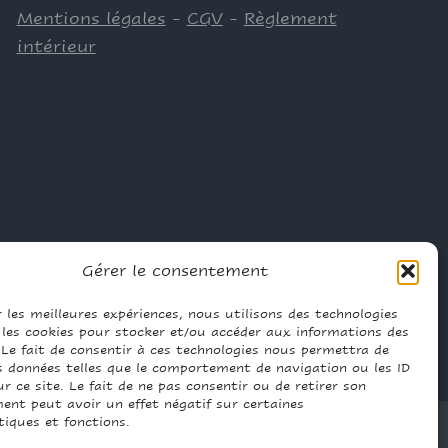
Mentions légales
-
CGV
-
Règlement
intérieur
Gérer le consentement
r les meilleures expériences, nous utilisons des technologies
e les cookies pour stocker et/ou accéder aux informations des
 Le fait de consentir à ces technologies nous permettra de
es données telles que le comportement de navigation ou les ID
r ce site. Le fait de ne pas consentir ou de retirer son
ent peut avoir un effet négatif sur certaines
tiques et fonctions.