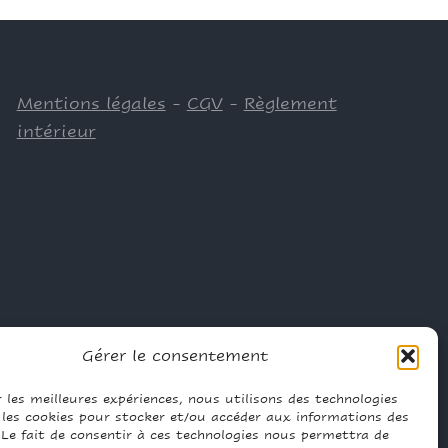
Mentions légales
-
CGV
-
Règlement
intérieur
Gérer le consentement
r les meilleures expériences, nous utilisons des technologies
e les cookies pour stocker et/ou accéder aux informations des
 Le fait de consentir à ces technologies nous permettra de