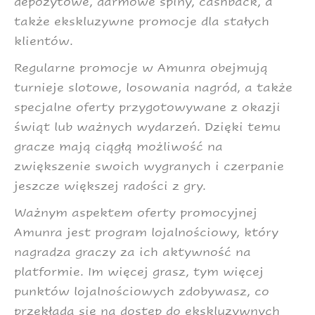
depozytowe, darmowe spiny, cashback, a
także ekskluzywne promocje dla stałych
klientów.
Regularne promocje w Amunra obejmują
turnieje slotowe, losowania nagród, a także
specjalne oferty przygotowywane z okazji
świąt lub ważnych wydarzeń. Dzięki temu
gracze mają ciągłą możliwość na
zwiększenie swoich wygranych i czerpanie
jeszcze większej radości z gry.
Ważnym aspektem oferty promocyjnej
Amunra jest program lojalnościowy, który
nagradza graczy za ich aktywność na
platformie. Im więcej grasz, tym więcej
punktów lojalnościowych zdobywasz, co
przekłada się na dostęp do ekskluzywnych