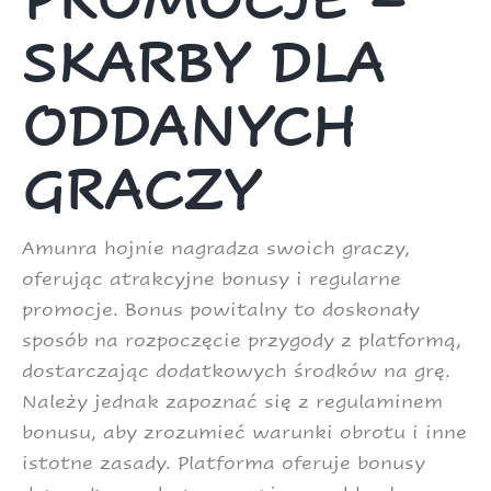
SKARBY DLA
ODDANYCH
GRACZY
Amunra hojnie nagradza swoich graczy,
oferując atrakcyjne bonusy i regularne
promocje. Bonus powitalny to doskonały
sposób na rozpoczęcie przygody z platformą,
dostarczając dodatkowych środków na grę.
Należy jednak zapoznać się z regulaminem
bonusu, aby zrozumieć warunki obrotu i inne
istotne zasady. Platforma oferuje bonusy