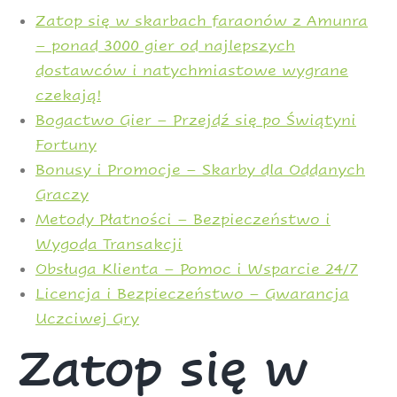
Zatop się w skarbach faraonów z Amunra
– ponad 3000 gier od najlepszych
dostawców i natychmiastowe wygrane
czekają!
Bogactwo Gier – Przejdź się po Świątyni
Fortuny
Bonusy i Promocje – Skarby dla Oddanych
Graczy
Metody Płatności – Bezpieczeństwo i
Wygoda Transakcji
Obsługa Klienta – Pomoc i Wsparcie 24/7
Licencja i Bezpieczeństwo – Gwarancja
Uczciwej Gry
Zatop się w