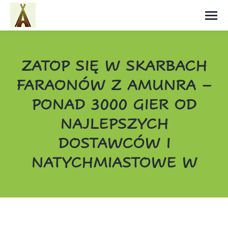
ZATOP SIĘ W SKARBACH
FARAONÓW Z AMUNRA –
PONAD 3000 GIER OD
NAJLEPSZYCH
DOSTAWCÓW I
NATYCHMIASTOWE W
Vous êtes ici :