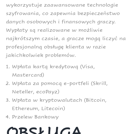
wykorzystuje zaawansowane technologie
szyfrowania, co zapewnia bezpieczeństwo
danych osobowych i finansowych graczy.
Wypłaty są realizowane w możliwie
najkrótszym czasie, a gracze mogą liczyć na
profesjonalną obsługę klienta w razie
jakichkolwiek problemów.
Wpłata kartą kredytową (Visa,
Mastercard)
Wpłata za pomocą e-portfeli (Skrill,
Neteller, ecoPayz)
Wpłata w kryptowalutach (Bitcoin,
Ethereum, Litecoin)
Przelew Bankowy
OBSŁUGA