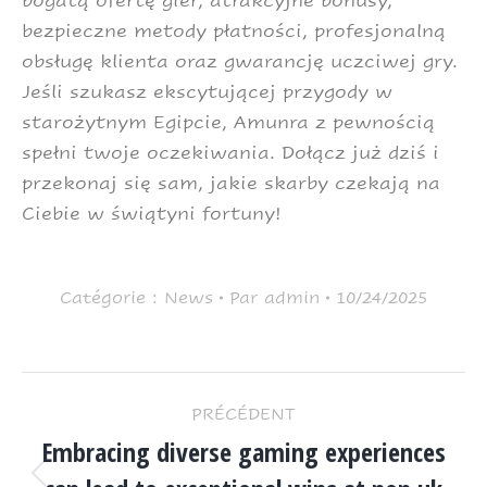
bogatą ofertę gier, atrakcyjne bonusy,
bezpieczne metody płatności, profesjonalną
obsługę klienta oraz gwarancję uczciwej gry.
Jeśli szukasz ekscytującej przygody w
starożytnym Egipcie, Amunra z pewnością
spełni twoje oczekiwania. Dołącz już dziś i
przekonaj się sam, jakie skarby czekają na
Ciebie w świątyni fortuny!
Catégorie :
News
Par
admin
10/24/2025
NAVIGATION
PRÉCÉDENT
ARTICLE
Embracing diverse gaming experiences
Article