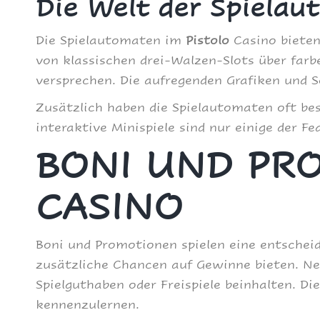
Die Welt der Spiela
Die Spielautomaten im
Pistolo
Casino bieten
von klassischen drei-Walzen-Slots über farb
versprechen. Die aufregenden Grafiken und S
Zusätzlich haben die Spielautomaten oft be
interaktive Minispiele sind nur einige der Fe
BONI UND PR
CASINO
Boni und Promotionen spielen eine entschei
zusätzliche Chancen auf Gewinne bieten. Ne
Spielguthaben oder Freispiele beinhalten. D
kennenzulernen.