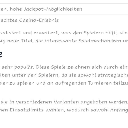
en, hohe Jackpot-Möglichkeiten
, echtes Casino-Erlebnis
alisiert und erweitert, was den Spielern hilft, st
ßig neue Titel, die interessante Spielmechaniken u
e
sehr populär. Diese Spiele zeichnen sich durch e
iten unter den Spielern, da sie sowohl strategisc
ieler zu spielen und an aufregenden Turnieren tei
ss sie in verschiedenen Varianten angeboten werden
nen Einsatzlimits wählen, wodurch sowohl Anfänger