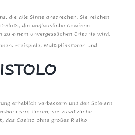
, die alle Sinne ansprechen. Sie reichen
t-Slots, die unglaubliche Gewinne
n zu einem unvergesslichen Erlebnis wird.
en. Freispiele, Multiplikatoren und
ISTOLO
rung erheblich verbessern und den Spielern
boni profitieren, die zusätzliche
t, das Casino ohne großes Risiko