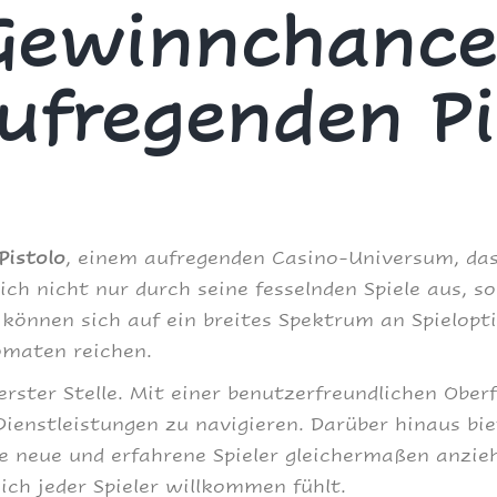
 Gewinnchanc
aufregenden Pi
Pistolo
, einem aufregenden Casino-Universum, das 
sich nicht nur durch seine fesselnden Spiele aus, 
können sich auf ein breites Spektrum an Spielopti
tomaten reichen.
erster Stelle. Mit einer benutzerfreundlichen Obe
Dienstleistungen zu navigieren. Darüber hinaus bie
ie neue und erfahrene Spieler gleichermaßen anzi
ch jeder Spieler willkommen fühlt.