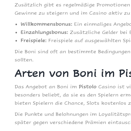
Zusätzlich gibt es regelmäßige Promotionen 
Gewinne zu steigern und im Casino aktiv zu b
Willkommensbonus:
Ein einmaliges Angebot
Einzahlungsbonus:
Zusätzliche Gelder bei 
Freispiele:
Freispiele auf ausgewählten Sp
Die Boni sind oft an bestimmte Bedingungen 
sollten.
Arten von Boni im Pi
Das Angebot an Boni im
Pistolo
Casino ist vi
besonders beliebt, da sie es den Spielern e
bieten Spielern die Chance, Slots kostenlos 
Die Punkte und Belohnungen im Loyalitätspr
später gegen verschiedene Prämien eintausc