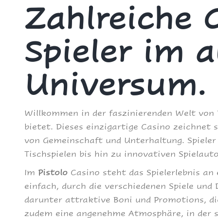
Zahlreiche
Spieler im 
Universum.
Willkommen in der faszinierenden Welt von
bietet. Dieses einzigartige Casino zeichnet 
von Gemeinschaft und Unterhaltung. Spieler 
Tischspielen bis hin zu innovativen Spielau
Im
Pistolo
Casino steht das Spielerlebnis an 
einfach, durch die verschiedenen Spiele und 
darunter attraktive Boni und Promotions, d
zudem eine angenehme Atmosphäre, in der si