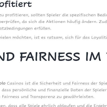
fitiert
u profitieren, sollten Spieler die spezifischen Be
erprüfen, da sich die Aktionen häufig ändern. Zude
atzbedingungen erfüllen.
 spielen möchten, ist es ratsam, sich für das Loyal
ND FAIRNESS IM 
olo
Casinos ist die Sicherheit und Fairness der Sp
 dass persönliche und finanzielle Daten der Spieler
e Fairness und Transparenz zu gewährleisten.
en, dass alle Spiele ehrlich ablaufen und die Ergeb