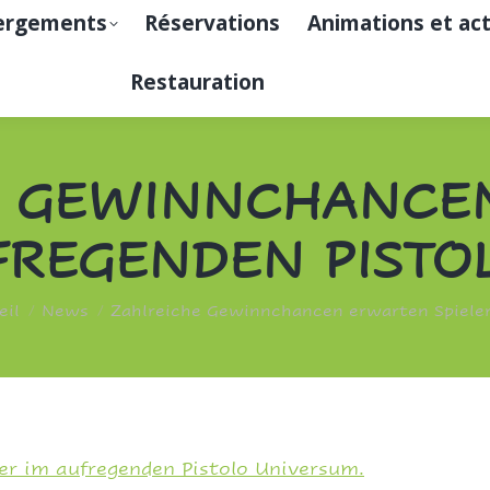
ergements
Réservations
Animations et act
Restauration
E GEWINNCHANCE
UFREGENDEN PISTO
 êtes ici :
eil
News
Zahlreiche Gewinnchancen erwarten Spiele
er im aufregenden Pistolo Universum.