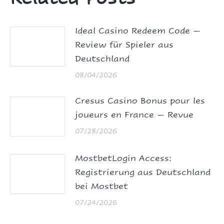
Ideal Casino Redeem Code —
Review für Spieler aus
Deutschland
08/04/2026
Cresus Casino Bonus pour les
joueurs en France — Revue
07/28/2026
MostbetLogin Access:
Registrierung aus Deutschland
bei Mostbet
07/24/2026