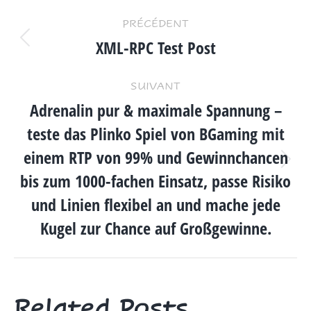
NAVIGATION
PRÉCÉDENT
ARTICLE
XML-RPC Test Post
Article
précédent
:
SUIVANT
Adrenalin pur & maximale Spannung –
teste das Plinko Spiel von BGaming mit
einem RTP von 99% und Gewinnchancen
Article
bis zum 1000-fachen Einsatz, passe Risiko
suivant
und Linien flexibel an und mache jede
:
Kugel zur Chance auf Großgewinne.
Related Posts