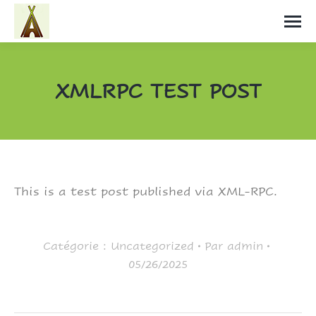
XMLRPC TEST POST
Vous êtes ici :
This is a test post published via XML-RPC.
Catégorie :
Uncategorized
Par
admin
05/26/2025