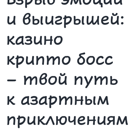
и выигрышей:
казино
крипто босс
– твой путь
к азартным
приключениям