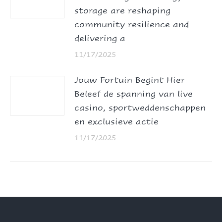
storage are reshaping
community resilience and
delivering a
11/17/2025
Jouw Fortuin Begint Hier
Beleef de spanning van live
casino, sportweddenschappen
en exclusieve actie
11/17/2025