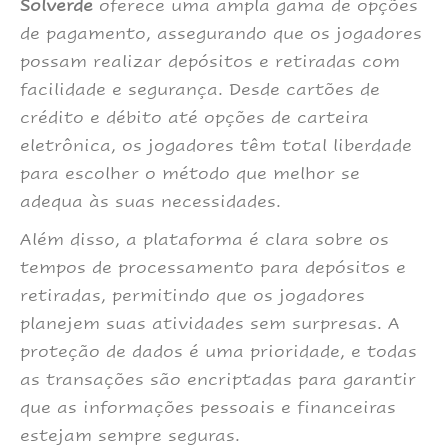
Solverde
oferece uma ampla gama de opções
de pagamento, assegurando que os jogadores
possam realizar depósitos e retiradas com
facilidade e segurança. Desde cartões de
crédito e débito até opções de carteira
eletrônica, os jogadores têm total liberdade
para escolher o método que melhor se
adequa às suas necessidades.
Além disso, a plataforma é clara sobre os
tempos de processamento para depósitos e
retiradas, permitindo que os jogadores
planejem suas atividades sem surpresas. A
proteção de dados é uma prioridade, e todas
as transações são encriptadas para garantir
que as informações pessoais e financeiras
estejam sempre seguras.