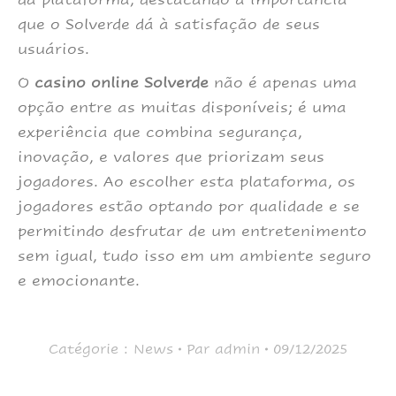
que o Solverde dá à satisfação de seus
usuários.
O
casino online Solverde
não é apenas uma
opção entre as muitas disponíveis; é uma
experiência que combina segurança,
inovação, e valores que priorizam seus
jogadores. Ao escolher esta plataforma, os
jogadores estão optando por qualidade e se
permitindo desfrutar de um entretenimento
sem igual, tudo isso em um ambiente seguro
e emocionante.
Catégorie :
News
Par
admin
09/12/2025