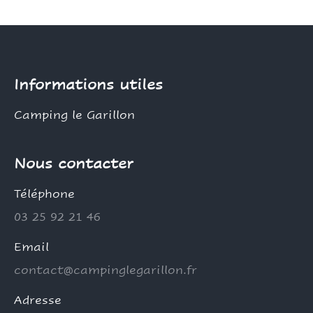
Informations utiles
Camping le Garillon
Nous contacter
Téléphone
03 25 92 21 46
Email
contact@campinglegarillon.fr
Adresse