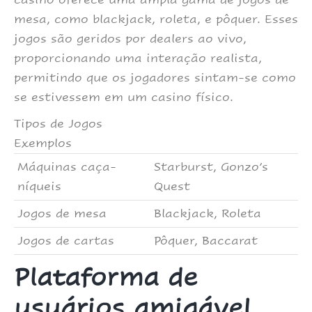
mesa, como blackjack, roleta, e pôquer. Esses
jogos são geridos por dealers ao vivo,
proporcionando uma interação realista,
permitindo que os jogadores sintam-se como
se estivessem em um casino físico.
Tipos de Jogos
Exemplos
Máquinas caça-
Starburst, Gonzo’s
níqueis
Quest
Jogos de mesa
Blackjack, Roleta
Jogos de cartas
Pôquer, Baccarat
Plataforma de
usuários amigável