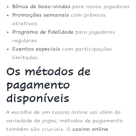
Bônus de boas-vindas
para novos jogadores
Promoções semanais
com prêmios
atrativos
Programa de fidelidade
para jogadores
regulares
Eventos especiais
com participações
limitadas
Os métodos de
pagamento
disponíveis
A escolha de um casino online vai além da
variedade de jogos; métodos de pagamento
também são cruciais. O
casino online