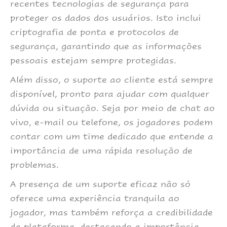
recentes tecnologias de segurança para
proteger os dados dos usuários. Isto inclui
criptografia de ponta e protocolos de
segurança, garantindo que as informações
pessoais estejam sempre protegidas.
Além disso, o suporte ao cliente está sempre
disponível, pronto para ajudar com qualquer
dúvida ou situação. Seja por meio de chat ao
vivo, e-mail ou telefone, os jogadores podem
contar com um time dedicado que entende a
importância de uma rápida resolução de
problemas.
A presença de um suporte eficaz não só
oferece uma experiência tranquila ao
jogador, mas também reforça a credibilidade
da plataforma, destacando a importância