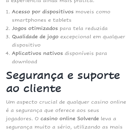
a experiência ainda mais prática.
Acesso por dispositivos
moveis como
smartphones e tablets
Jogos otimizados
para tela reduzida
Qualidade de jogo
excepcional em qualquer
dispositivo
Aplicativos nativos
disponíveis para
download
Segurança e suporte
ao cliente
Um aspecto crucial de qualquer casino online
é a segurança que oferece aos seus
jogadores. O
casino online Solverde
leva a
segurança muito a sério, utilizando as mais