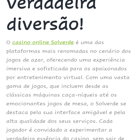
verdadeira
diversão!
O
casino online Solverde
é uma das
plataformas mais renomadas no cenário dos
jogos de azar, oferecendo uma experiência
imersiva e sofisticada para os apaixonados
por entretenimento virtual. Com uma vasta
gama de jogos, que incluem desde as
clássicas máquinas caça-níqueis até os
emocionantes jogos de mesa, o Solverde se
destaca pela sua interface amigável e pela
alta qualidade dos seus serviços. Cada
jogador é convidado a experimentar a
verdadeira essência do casino, sem sair de