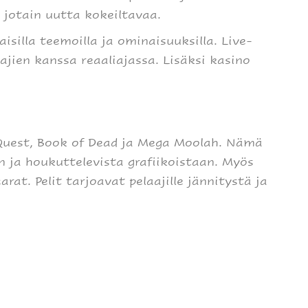
na jotain uutta kokeiltavaa.
aisilla teemoilla ja ominaisuuksilla. Live-
ajien kanssa reaaliajassa. Lisäksi kasino
 Quest, Book of Dead ja Mega Moolah. Nämä
 ja houkuttelevista grafiikoistaan. Myös
arat. Pelit tarjoavat pelaajille jännitystä ja