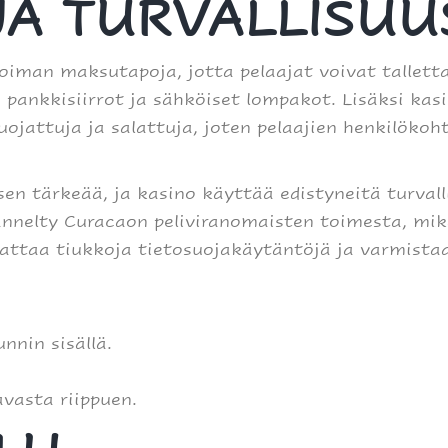
JA TURVALLISUU
iman maksutapoja, jotta pelaajat voivat tallettaa 
pankkisiirrot ja sähköiset lompakot. Lisäksi kas
jattuja ja salattuja, joten pelaajien henkilökohta
aisen tärkeää, ja kasino käyttää edistyneitä turva
säännelty Curacaon peliviranomaisten toimesta, mi
attaa tiukkoja tietosuojakäytäntöjä ja varmistaa,
nnin sisällä.
vasta riippuen.