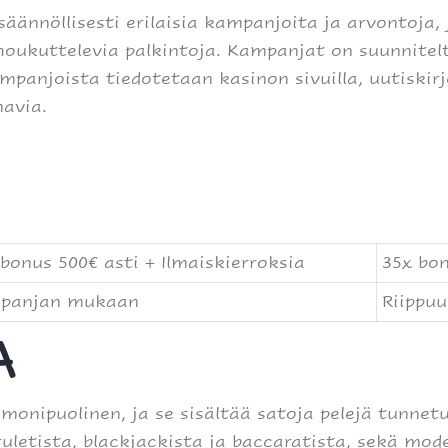
säännöllisesti erilaisia kampanjoita ja arvontoja, 
 houkuttelevia palkintoja. Kampanjat on suunnitel
panjoista tiedotetaan kasinon sivuilla, uutiskirj
navia.
bonus 500€ asti + Ilmaiskierroksia
35x bon
mpanjan mukaan
Riippu
A
monipuolinen, ja se sisältää satoja pelejä tunnetui
ruletista, blackjackista ja baccaratista, sekä mode