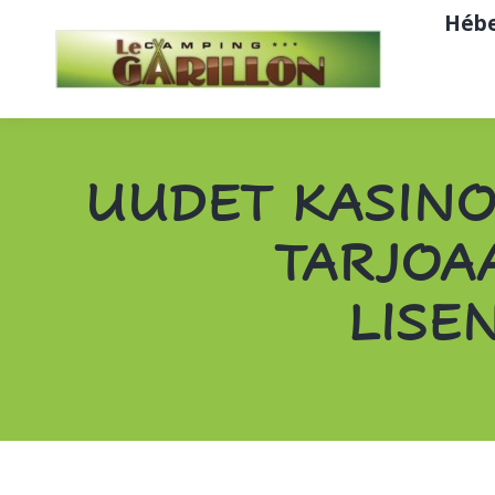
Héb
UUDET KASINO
TARJOAA
LISE