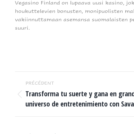
Vegasino Finland on lupaava uusi kasino, jok
houkuttelevien bonusten, monipuolisten mak
vakiinnuttamaan asemansa suomalaisten pela
suuri.
NAVIGATION
PRÉCÉDENT
ARTICLE
Transforma tu suerte y gana en gran
Article
universo de entretenimiento con Sava
précédent
: