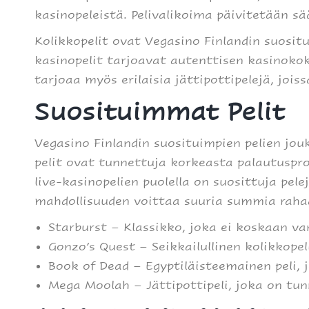
kasinopeleistä. Pelivalikoima päivitetään sään
Kolikkopelit ovat Vegasino Finlandin suositui
kasinopelit tarjoavat autenttisen kasinokoke
tarjoaa myös erilaisia jättipottipelejä, joi
Suosituimmat Pelit
Vegasino Finlandin suosituimpien pelien j
pelit ovat tunnettuja korkeasta palautuspr
live-kasinopelien puolella on suosittuja pelej
mahdollisuuden voittaa suuria summia raha
Starburst – Klassikko, joka ei koskaan va
Gonzo’s Quest – Seikkailullinen kolikkopeli
Book of Dead – Egyptiläisteemainen peli, 
Mega Moolah – Jättipottipeli, joka on tun