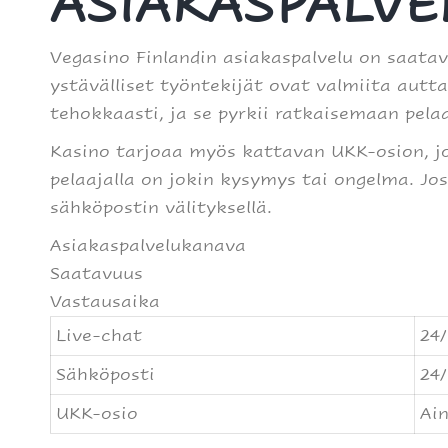
ASIAKASPALVE
Vegasino Finlandin asiakaspalvelu on saatavi
ystävälliset työntekijät ovat valmiita autt
tehokkaasti, ja se pyrkii ratkaisemaan pel
Kasino tarjoaa myös kattavan UKK-osion, jo
pelaajalla on jokin kysymys tai ongelma. Jo
sähköpostin välityksellä.
Asiakaspalvelukanava
Saatavuus
Vastausaika
Live-chat
24/
Sähköposti
24/
UKK-osio
Ain