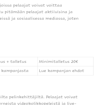
joissa pelaajat voivat voittaa
tu pitämään pelaajat aktiivisina ja
eissä ja sosiaalisessa mediassa, joten
us + talletus
Minimitalletus 20€
u kampanjasta
Lue kampanjan ehdot
lta pelinkehittäjiltä. Pelaajat voivat
rneista videokolikkopeleistä ja live-