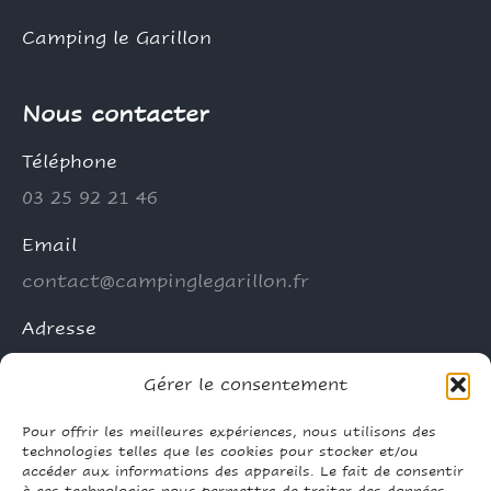
Camping le Garillon
Nous contacter
Téléphone
03 25 92 21 46
Email
contact@campinglegarillon.fr
Adresse
10 Rue des Anciens Combattants, 10500
Gérer le consentement
Radonvilliers
Pour offrir les meilleures expériences, nous utilisons des
Trouvez nous sur :
technologies telles que les cookies pour stocker et/ou
Facebook
Site
TripAdvisor
accéder aux informations des appareils. Le fait de consentir
page
Web
page