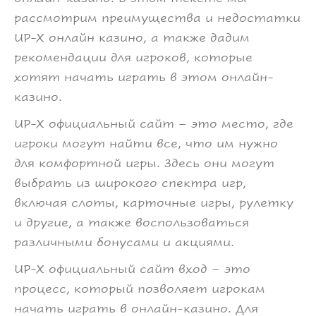
рассмотрим преимущества и недостатки
UP-X онлайн казино, а также дадим
рекомендации для игроков, которые
хотят начать играть в этом онлайн-
казино.
UP-X официальный сайт – это место, где
игроки могут найти все, что им нужно
для комфортной игры. Здесь они могут
выбрать из широкого спектра игр,
включая слоты, карточные игры, рулетку
и другие, а также воспользоваться
различными бонусами и акциями.
UP-X официальный сайт вход – это
процесс, который позволяет игрокам
начать играть в онлайн-казино. Для