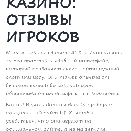
КАЗИНО:
ОТЗЫВЫ
ИГРОКОВ
Многие игроки хвалят UP-X онлайн казино
за его простой и удобный интерфейс,
который позволяет легко найти нужный
слот или игру. Они также отмечают
высокое качество игр, которое
обеспечивает им выигрышные моменты.
Важно! Игроки должны всегда проверять
официальный сайт UP-X, чтобы
убедиться, что они играют на
официальном сайте, а не на зеркале.