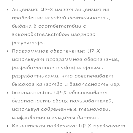
Лицензия: UP-X имеет лицензию на
проведение игровой деятельности,
выдана в соответствии с
законодательством игорного
регулятора.
Программное обеспечение: UP-X
использует программное обеспечение,
разработанное leading игорными
разработчиками, что обеспечивает
высокое качество и безопасность игр.
Безопасность: UP-X обеспечивает
безопасность своих пользователей,
используя современные технологии
шифрования и защиты данных.
Клиентская поддержка: UP-X предлагает