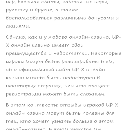
игр, включая слоты, карточные игры,
рулетку и другие, а также
воспользоваться различными бонусами и
акциями.
Однако, как и у любого онлайн-казино, UP-
X онлайн казино имеет свои
преимущества и недостатки. Некоторые
игроки могут быть разочарованы тем,
что официальный сайт UP-X онлайн
казино может быть недоступен в
некоторых странах, или что процесс
регистрации может быть сложным.
В этом контексте отзывы игроков UP-X
онлайн казино могут быть полезны для
тех, кто хочет узнать больше о этом
онлайн-казино. В этом тексте мы