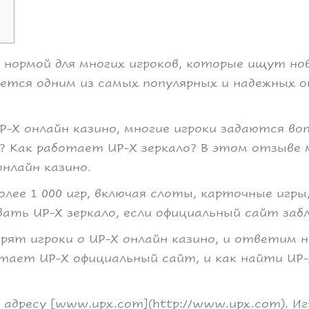
 нормой для многих игроков, которые ищут но
ется одним из самых популярных и надежных о
P-X онлайн казино, многие игроки задаются во
? Как работает UP-X зеркало? В этом отзыве
нлайн казино.
олее 1 000 игр, включая слоты, карточные игры
ать UP-X зеркало, если официальный сайт забл
рят игроки о UP-X онлайн казино, и ответим 
тает UP-X официальный сайт, и как найти UP-
 адресу [www.upx.com](http://www.upx.com). И