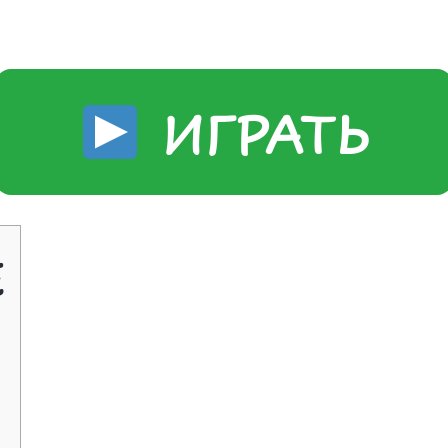
ИГРАТЬ
Е