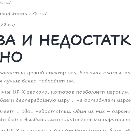
.ru/
budsmanbiz72.ru/
72.ru/
А И НЕДОСТАТК
ИНО
лагает широкий спектр игр, включая слоты, ка
я лучше всего подходит им.
ие UP-X зеркала, которое позволяет игрокам
вает бесперебойную игру и не оставляет игрок
 имеет и свои недостатки. Один из них – огран
жет быть вызвано законодательными ограничен
о UP-X официальный сайт вход может быть вр