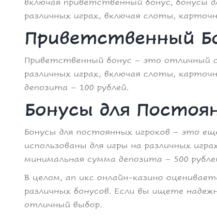
включая приветственный бонус, бонусы д
различных играх, включая слоты, карточн
Приветственный Б
Приветственный бонус – это отличный сп
различных играх, включая слоты, карточн
депозита – 100 рублей.
Бонусы для Постоя
Бонусы для постоянных игроков – это ещ
использованы для игры на различных игра
минимальная сумма депозита – 500 рубле
В целом, ап икс онлайн-казино оценивает
различных бонусов. Если вы ищете надежн
отличный выбор.