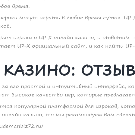
бое время.
 игроки могут играть в любое время суток. UP
ков.
рят игроки о UP-X онлайн казино, и ответим 
тает UP-X официальный сайт, и как найти UP-
 КАЗИНО: ОТЗЫ
о за его простой и интуитивный интерфейс, к
ют высокое качество игр, которые предлагает
ается популярной платформой для игроков, ко
 онлайн казино, то мы рекомендуем вам сделат
udsmanbiz72.ru/