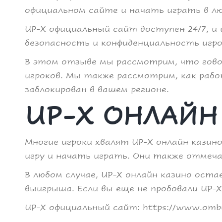
официальном сайте и начать играть в лю
UP-X официальный сайт доступен 24/7, и
безопасность и конфиденциальность игро
В этом отзыве мы рассмотрим, что гово
игроков. Мы также рассмотрим, как рабо
заблокирован в вашем регионе.
UP-X ОНЛАЙН
Многие игроки хвалят UP-X онлайн казин
игру и начать играть. Они также отмеча
В любом случае, UP-X онлайн казино ост
выигрыша. Если вы еще не пробовали UP-X
UP-X официальный сайт: https://www.omb