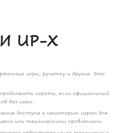
И UP-X
рточные игры, рулетку и другие. Это
 продолжать играть, если официальный
ов без игры.
ичение доступа к некоторым играм для
иями или техническими проблемами.
еменно недоступен из-за технических